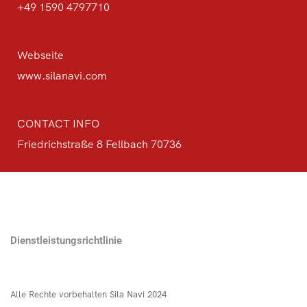
⁦+49 1590 4797710⁩
Webseite
www.silanavi.com
CONTACT INFO
Friedrichstraße 8 Fellbach 70736
Dienstleistungsrichtlinie
Alle Rechte vorbehalten Sila Navi 2024