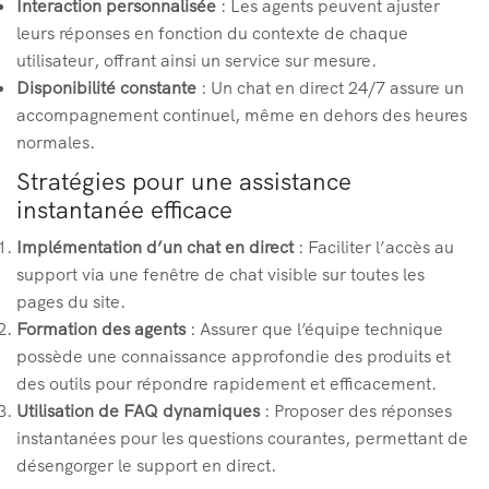
Interaction personnalisée
: Les agents peuvent ajuster
leurs réponses en fonction du contexte de chaque
utilisateur, offrant ainsi un service sur mesure.
Disponibilité constante
: Un chat en direct 24/7 assure un
accompagnement continuel, même en dehors des heures
normales.
Stratégies pour une assistance
instantanée efficace
Implémentation d’un chat en direct
: Faciliter l’accès au
support via une fenêtre de chat visible sur toutes les
pages du site.
Formation des agents
: Assurer que l’équipe technique
possède une connaissance approfondie des produits et
des outils pour répondre rapidement et efficacement.
Utilisation de FAQ dynamiques
: Proposer des réponses
instantanées pour les questions courantes, permettant de
désengorger le support en direct.