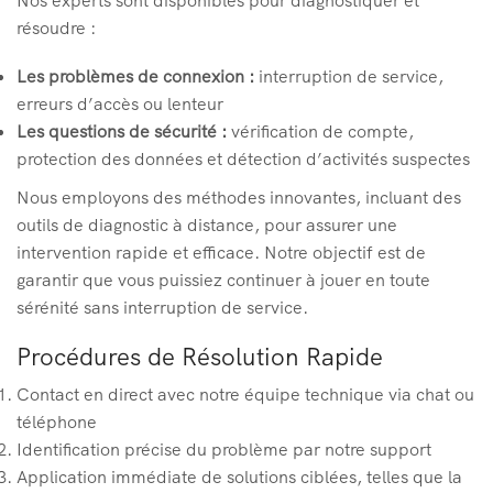
Nos experts sont disponibles pour diagnostiquer et
résoudre :
Les problèmes de connexion :
interruption de service,
erreurs d’accès ou lenteur
Les questions de sécurité :
vérification de compte,
protection des données et détection d’activités suspectes
Nous employons des méthodes innovantes, incluant des
outils de diagnostic à distance, pour assurer une
intervention rapide et efficace. Notre objectif est de
garantir que vous puissiez continuer à jouer en toute
sérénité sans interruption de service.
Procédures de Résolution Rapide
Contact en direct avec notre équipe technique via chat ou
téléphone
Identification précise du problème par notre support
Application immédiate de solutions ciblées, telles que la