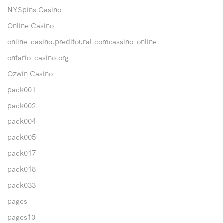
NYSpins Casino
Online Casino
online-casino.preditoural.comcassino-online
ontario-casino.org
Ozwin Casino
pack001
pack002
pack004
pack005
pack017
pack018
pack033
pages
pages10