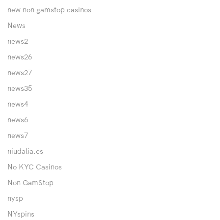
new non gamstop casinos
News
news2
news26
news27
news35
news4
news6
news7
niudalia.es
No KYC Casinos
Non GamStop
nysp
NYspins