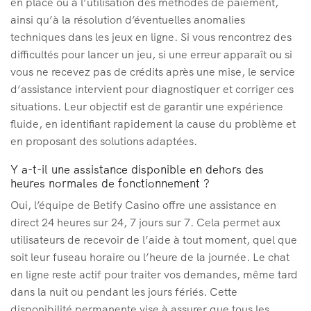
en place ou à l’utilisation des méthodes de paiement,
ainsi qu’à la résolution d’éventuelles anomalies
techniques dans les jeux en ligne. Si vous rencontrez des
difficultés pour lancer un jeu, si une erreur apparaît ou si
vous ne recevez pas de crédits après une mise, le service
d’assistance intervient pour diagnostiquer et corriger ces
situations. Leur objectif est de garantir une expérience
fluide, en identifiant rapidement la cause du problème et
en proposant des solutions adaptées.
Y a-t-il une assistance disponible en dehors des
heures normales de fonctionnement ?
Oui, l’équipe de Betify Casino offre une assistance en
direct 24 heures sur 24, 7 jours sur 7. Cela permet aux
utilisateurs de recevoir de l’aide à tout moment, quel que
soit leur fuseau horaire ou l’heure de la journée. Le chat
en ligne reste actif pour traiter vos demandes, même tard
dans la nuit ou pendant les jours fériés. Cette
disponibilité permanente vise à assurer que tous les