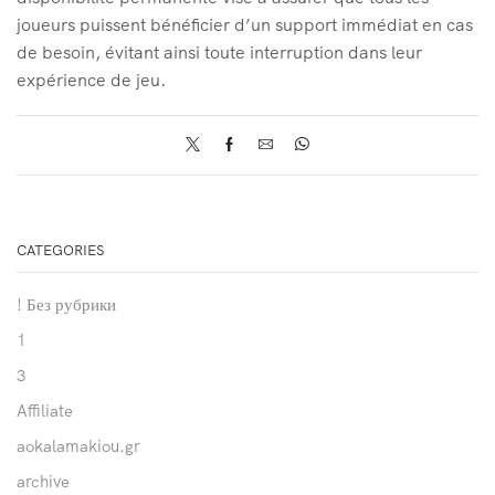
joueurs puissent bénéficier d’un support immédiat en cas
de besoin, évitant ainsi toute interruption dans leur
expérience de jeu.
CATEGORIES
! Без рубрики
1
3
Affiliate
aokalamakiou.gr
archive