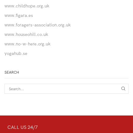
www.childhope.org.uk
www.figara.es
www.foragers-association.org.uk
www.houseohill.co.uk
www.no-w-here.org.uk
yogahub.se
SEARCH
CALL US 24/7