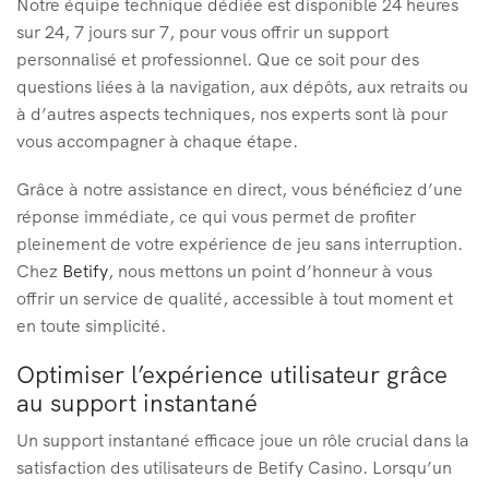
Notre équipe technique dédiée est disponible 24 heures
sur 24, 7 jours sur 7, pour vous offrir un support
personnalisé et professionnel. Que ce soit pour des
questions liées à la navigation, aux dépôts, aux retraits ou
à d’autres aspects techniques, nos experts sont là pour
vous accompagner à chaque étape.
Grâce à notre assistance en direct, vous bénéficiez d’une
réponse immédiate, ce qui vous permet de profiter
pleinement de votre expérience de jeu sans interruption.
Chez
Betify
, nous mettons un point d’honneur à vous
offrir un service de qualité, accessible à tout moment et
en toute simplicité.
Optimiser l’expérience utilisateur grâce
au support instantané
Un support instantané efficace joue un rôle crucial dans la
satisfaction des utilisateurs de Betify Casino. Lorsqu’un