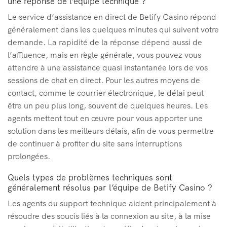
une réponse de l’équipe technique ?
Le service d’assistance en direct de Betify Casino répond
généralement dans les quelques minutes qui suivent votre
demande. La rapidité de la réponse dépend aussi de
l’affluence, mais en règle générale, vous pouvez vous
attendre à une assistance quasi instantanée lors de vos
sessions de chat en direct. Pour les autres moyens de
contact, comme le courrier électronique, le délai peut
être un peu plus long, souvent de quelques heures. Les
agents mettent tout en œuvre pour vous apporter une
solution dans les meilleurs délais, afin de vous permettre
de continuer à profiter du site sans interruptions
prolongées.
Quels types de problèmes techniques sont
généralement résolus par l’équipe de Betify Casino ?
Les agents du support technique aident principalement à
résoudre des soucis liés à la connexion au site, à la mise