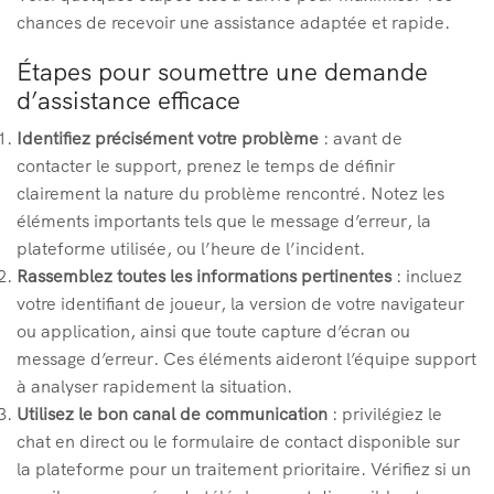
chances de recevoir une assistance adaptée et rapide.
Étapes pour soumettre une demande
d’assistance efficace
Identifiez précisément votre problème
: avant de
contacter le support, prenez le temps de définir
clairement la nature du problème rencontré. Notez les
éléments importants tels que le message d’erreur, la
plateforme utilisée, ou l’heure de l’incident.
Rassemblez toutes les informations pertinentes
: incluez
votre identifiant de joueur, la version de votre navigateur
ou application, ainsi que toute capture d’écran ou
message d’erreur. Ces éléments aideront l’équipe support
à analyser rapidement la situation.
Utilisez le bon canal de communication
: privilégiez le
chat en direct ou le formulaire de contact disponible sur
la plateforme pour un traitement prioritaire. Vérifiez si un