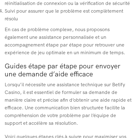
réinitialisation de connexion ou la vérification de sécurité
Suivi pour assurer que le problème est complètement
résolu
En cas de problème complexe, nous proposons
également une assistance personnalisée et un
accompagnement étape par étape pour retrouver une
expérience de jeu optimale en un minimum de temps.
Guides étape par étape pour envoyer
une demande d’aide efficace
Lorsqu’il nécessite une assistance technique sur Betify
Casino, il est essentiel de formuler sa demande de
manière claire et précise afin d’obtenir une aide rapide et
efficace. Une communication bien structurée facilite la
compréhension de votre problème par l’équipe de
support et accélère sa résolution.
Voici quelques étapes clés à suivre pour maximiser vos