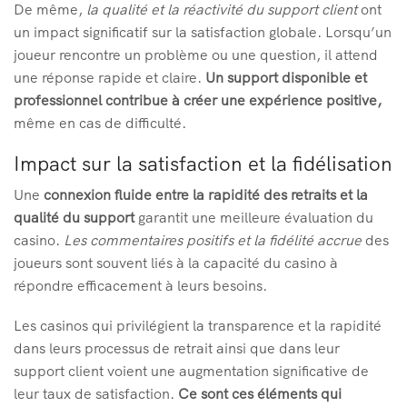
De même,
la qualité et la réactivité du support client
ont
un impact significatif sur la satisfaction globale. Lorsqu’un
joueur rencontre un problème ou une question, il attend
une réponse rapide et claire.
Un support disponible et
professionnel contribue à créer une expérience positive,
même en cas de difficulté.
Impact sur la satisfaction et la fidélisation
Une
connexion fluide entre la rapidité des retraits et la
qualité du support
garantit une meilleure évaluation du
casino.
Les commentaires positifs et la fidélité accrue
des
joueurs sont souvent liés à la capacité du casino à
répondre efficacement à leurs besoins.
Les casinos qui privilégient la transparence et la rapidité
dans leurs processus de retrait ainsi que dans leur
support client voient une augmentation significative de
leur taux de satisfaction.
Ce sont ces éléments qui