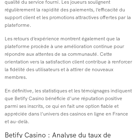
qualité du service fourni. Les joueurs soulignent
régulièrement la rapidité des paiements, l’efficacité du
support client et les promotions attractives offertes par la
plateforme.
Les retours d’expérience montrent également que la
plateforme procède à une amélioration continue pour
répondre aux attentes de sa communauté. Cette
orientation vers la satisfaction client contribue à renforcer
la fidélité des utilisateurs et à attirer de nouveaux
membres.
En définitive, les statistiques et les témoignages indiquent
que Betify Casino bénéficie d’une réputation positive
parmi ses inscrits, ce qui en fait une option fiable et
appréciée dans l’univers des casinos en ligne en France
et au-delà.
Betify Casino : Analyse du taux de