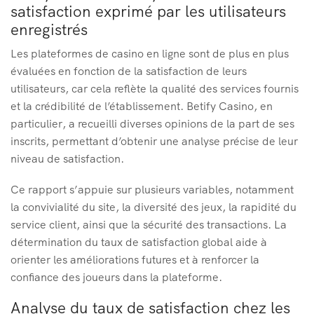
satisfaction exprimé par les utilisateurs
enregistrés
Les plateformes de casino en ligne sont de plus en plus
évaluées en fonction de la satisfaction de leurs
utilisateurs, car cela reflète la qualité des services fournis
et la crédibilité de l’établissement. Betify Casino, en
particulier, a recueilli diverses opinions de la part de ses
inscrits, permettant d’obtenir une analyse précise de leur
niveau de satisfaction.
Ce rapport s’appuie sur plusieurs variables, notamment
la convivialité du site, la diversité des jeux, la rapidité du
service client, ainsi que la sécurité des transactions. La
détermination du taux de satisfaction global aide à
orienter les améliorations futures et à renforcer la
confiance des joueurs dans la plateforme.
Analyse du taux de satisfaction chez les