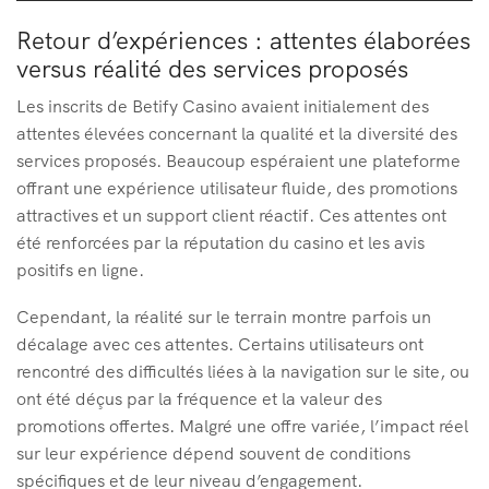
Retour d’expériences : attentes élaborées
versus réalité des services proposés
Les inscrits de Betify Casino avaient initialement des
attentes élevées concernant la qualité et la diversité des
services proposés. Beaucoup espéraient une plateforme
offrant une expérience utilisateur fluide, des promotions
attractives et un support client réactif. Ces attentes ont
été renforcées par la réputation du casino et les avis
positifs en ligne.
Cependant, la réalité sur le terrain montre parfois un
décalage avec ces attentes. Certains utilisateurs ont
rencontré des difficultés liées à la navigation sur le site, ou
ont été déçus par la fréquence et la valeur des
promotions offertes. Malgré une offre variée, l’impact réel
sur leur expérience dépend souvent de conditions
spécifiques et de leur niveau d’engagement.