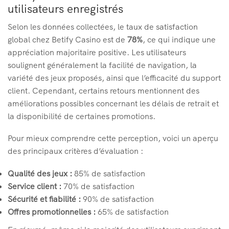
utilisateurs enregistrés
Selon les données collectées, le taux de satisfaction
global chez Betify Casino est de
78%
, ce qui indique une
appréciation majoritaire positive. Les utilisateurs
soulignent généralement la facilité de navigation, la
variété des jeux proposés, ainsi que l’efficacité du support
client. Cependant, certains retours mentionnent des
améliorations possibles concernant les délais de retrait et
la disponibilité de certaines promotions.
Pour mieux comprendre cette perception, voici un aperçu
des principaux critères d’évaluation :
Qualité des jeux :
85% de satisfaction
Service client :
70% de satisfaction
Sécurité et fiabilité :
90% de satisfaction
Offres promotionnelles :
65% de satisfaction