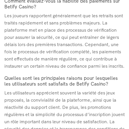
Comment évaluez-vous la fiabilité des paiements sur
Betify Casino?
Les joueurs rapportent généralement que les retraits sont
traités rapidement et sans problèmes majeurs. La
plateforme met en place des processus de vérification
pour assurer la sécurité, ce qui peut entraîner de légers
délais lors des premières transactions. Cependant, une
fois le processus de vérification complété, les paiements
sont effectués de manière régulière, ce qui contribue à
instaurer un certain niveau de confiance parmi les inscrits.
Quelles sont les principales raisons pour lesquelles
les utilisateurs sont satisfaits de Betify Casino?
Les utilisateurs apprécient souvent la variété des jeux
proposés, la convivialité de la plateforme, ainsi que la
réactivité du support client. De plus, les promotions
régulières et la simplicité du processus d’inscription jouent
un rôle important dans leur niveau de satisfaction. La
sécurité des données et la transparence des conditions de