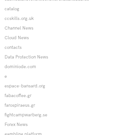
catalog
ccskills.org.uk
Channel News
Cloud News
contacts
Data Protection News
dominiode.com
e
espace-bansard.org
fabacoffee.gr
farospiraeus.gr
fightcampwarberg.se
Forex News
gambling platform