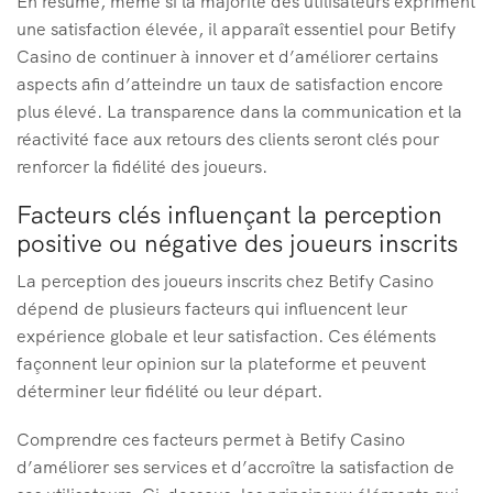
En résumé, même si la majorité des utilisateurs expriment
une satisfaction élevée, il apparaît essentiel pour Betify
Casino de continuer à innover et d’améliorer certains
aspects afin d’atteindre un taux de satisfaction encore
plus élevé. La transparence dans la communication et la
réactivité face aux retours des clients seront clés pour
renforcer la fidélité des joueurs.
Facteurs clés influençant la perception
positive ou négative des joueurs inscrits
La perception des joueurs inscrits chez Betify Casino
dépend de plusieurs facteurs qui influencent leur
expérience globale et leur satisfaction. Ces éléments
façonnent leur opinion sur la plateforme et peuvent
déterminer leur fidélité ou leur départ.
Comprendre ces facteurs permet à Betify Casino
d’améliorer ses services et d’accroître la satisfaction de