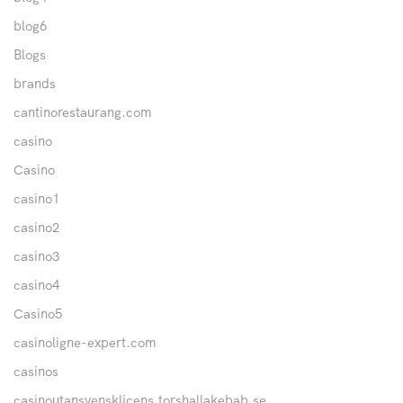
blog6
Blogs
brands
cantinorestaurang.com
casino
Casino
casino1
casino2
casino3
casino4
Casino5
casinoligne-expert.com
casinos
casinoutansvensklicens.torshallakebab.se