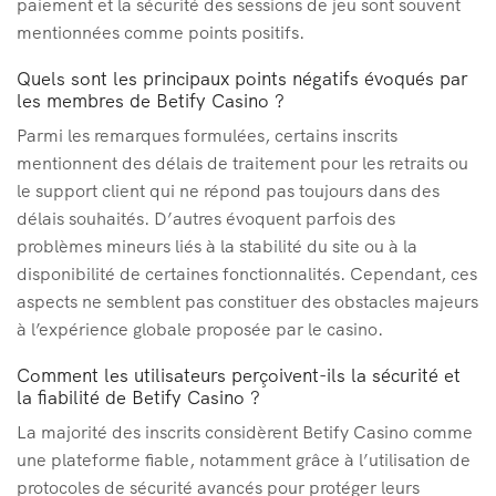
paiement et la sécurité des sessions de jeu sont souvent
mentionnées comme points positifs.
Quels sont les principaux points négatifs évoqués par
les membres de Betify Casino ?
Parmi les remarques formulées, certains inscrits
mentionnent des délais de traitement pour les retraits ou
le support client qui ne répond pas toujours dans des
délais souhaités. D’autres évoquent parfois des
problèmes mineurs liés à la stabilité du site ou à la
disponibilité de certaines fonctionnalités. Cependant, ces
aspects ne semblent pas constituer des obstacles majeurs
à l’expérience globale proposée par le casino.
Comment les utilisateurs perçoivent-ils la sécurité et
la fiabilité de Betify Casino ?
La majorité des inscrits considèrent Betify Casino comme
une plateforme fiable, notamment grâce à l’utilisation de
protocoles de sécurité avancés pour protéger leurs