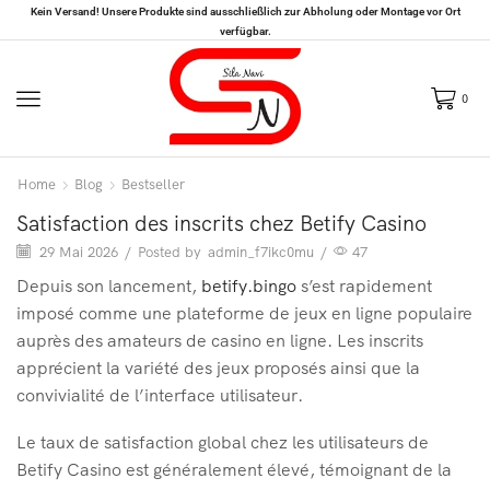
Kein Versand! Unsere Produkte sind ausschließlich zur Abholung oder Montage vor Ort
verfügbar.
0
Home
Blog
Bestseller
Satisfaction des inscrits chez Betify Casino
29 Mai 2026
/
Posted by
admin_f7ikc0mu
/
47
Depuis son lancement,
betify.bingo
s’est rapidement
imposé comme une plateforme de jeux en ligne populaire
auprès des amateurs de casino en ligne. Les inscrits
apprécient la variété des jeux proposés ainsi que la
convivialité de l’interface utilisateur.
Le taux de satisfaction global chez les utilisateurs de
Betify Casino est généralement élevé, témoignant de la