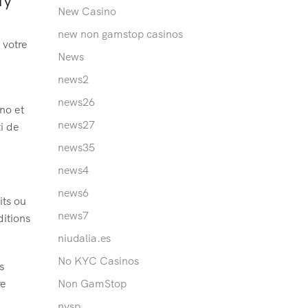
fy
New Casino
new non gamstop casinos
 votre
News
news2
news26
no et
news27
i de
news35
news4
news6
its ou
news7
ditions
niudalia.es
No KYC Casinos
s
re
Non GamStop
nysp