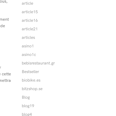
ous,
article
article15
ement
article16
 de
article21
articles
asino1
asino1c
bebisrestaurant.gr
r
Bestseller
 cette
biobike.es
mettra
bitzshop.se
Blog
blog19
blog4