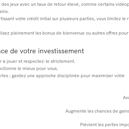
 des jeux avec un taux de retour élevé, comme certains vidéo
ains.
tissant votre crédit initial sur plusieurs parties, vous limitez le 
ilisez pleinement les bonus de bienvenue ou autres offres pour
ace de votre investissement
à jouer et respectez-le strictement.
onctionne le mieux pour vous.
tes ; gardez une approche disciplinée pour maximiser votre
Av
Augmente les chances de gains
Prévient les pertes imp