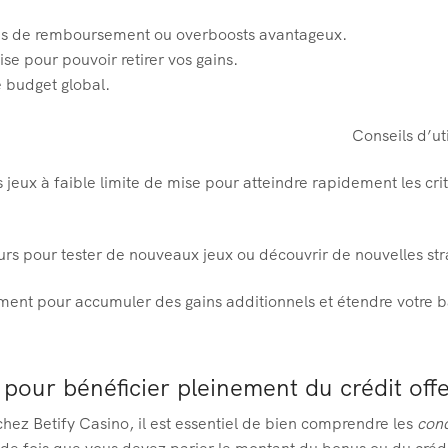
es de remboursement ou overboosts avantageux.
e pour pouvoir retirer vos gains.
e budget global.
Conseils d’uti
es jeux à faible limite de mise pour atteindre rapidement les cri
ours pour tester de nouveaux jeux ou découvrir de nouvelles str
ement pour accumuler des gains additionnels et étendre votre b
 pour bénéficier pleinement du crédit offe
al chez Betify Casino, il est essentiel de bien comprendre les
cond
de fois que vous devez parier le montant du bonus ou du créd