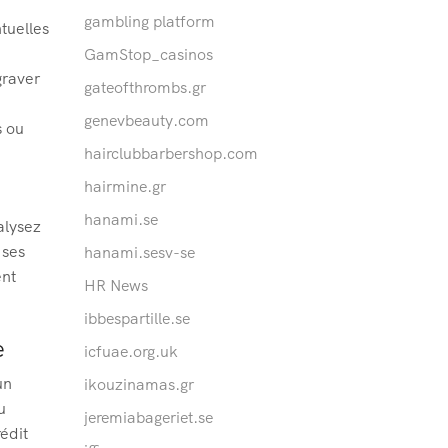
gambling platform
tuelles
GamStop_casinos
graver
gateofthrombs.gr
genevbeauty.com
s ou
hairclubbarbershop.com
hairmine.gr
hanami.se
alysez
 ses
hanami.sesv-se
ent
HR News
ibbespartille.se
e
icfuae.org.uk
un
ikouzinamas.gr
u
jeremiabageriet.se
édit