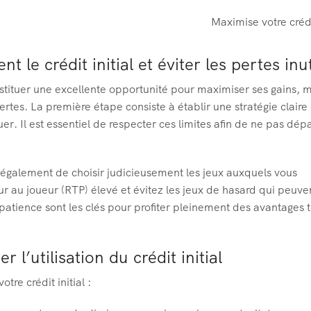
Maximise votre crédit
 le crédit initial et éviter les pertes inut
onstituer une excellente opportunité pour maximiser ses gains, ma
rtes. La première étape consiste à établir une stratégie claire 
r. Il est essentiel de respecter ces limites afin de ne pas dép
e également de choisir judicieusement les jeux auxquels vous
our au joueur (RTP) élevé et évitez les jeux de hasard qui peuve
 patience sont les clés pour profiter pleinement des avantages 
 l’utilisation du crédit initial
re crédit initial :