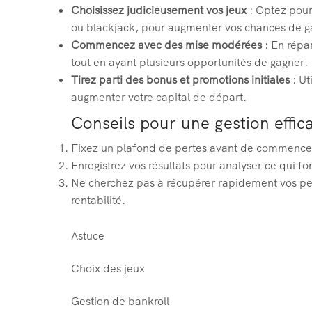
Choisissez judicieusement vos jeux
: Optez pour
ou blackjack, pour augmenter vos chances de g
Commencez avec des mise modérées
: En répar
tout en ayant plusieurs opportunités de gagner.
Tirez parti des bonus et promotions initiales
: Ut
augmenter votre capital de départ.
Conseils pour une gestion effic
Fixez un plafond de pertes avant de commencer 
Enregistrez vos résultats pour analyser ce qui f
Ne cherchez pas à récupérer rapidement vos per
rentabilité.
Astuce
Choix des jeux
Gestion de bankroll