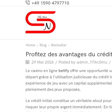
⁦+49 1590 4797710⁩
Home
Blog
Bestseller
Profitez des avantages du crédit
29 Mai 2026
/
Posted by
admin_f7ikc0mu
/
Le casino en ligne
betify
offre une opportunité 
départ grâce à l’utilisation judicieuse du crédit
expérience de jeu avec un capital supplémentair
pleinement des jeux proposés.
Le crédit initial constitue un véritable atout po
risquer leur propre argent immédiatement. En tira