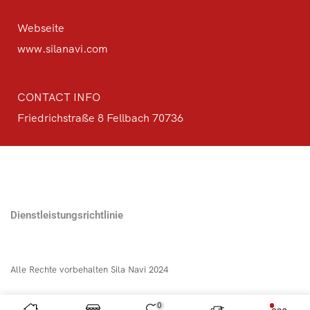
Webseite
www.silanavi.com
CONTACT INFO
Friedrichstraße 8 Fellbach 70736
Dienstleistungsrichtlinie
Alle Rechte vorbehalten Sila Navi 2024
0