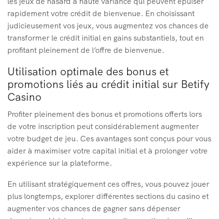
les jeux de hasard à haute variance qui peuvent épuiser
rapidement votre crédit de bienvenue. En choisissant
judicieusement vos jeux, vous augmentez vos chances de
transformer le crédit initial en gains substantiels, tout en
profitant pleinement de l’offre de bienvenue.
Utilisation optimale des bonus et
promotions liés au crédit initial sur Betify
Casino
Profiter pleinement des bonus et promotions offerts lors
de votre inscription peut considérablement augmenter
votre budget de jeu. Ces avantages sont conçus pour vous
aider à maximiser votre capital initial et à prolonger votre
expérience sur la plateforme.
En utilisant stratégiquement ces offres, vous pouvez jouer
plus longtemps, explorer différentes sections du casino et
augmenter vos chances de gagner sans dépenser