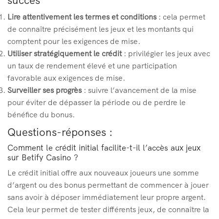
succès
Lire attentivement les termes et conditions
: cela permet
de connaître précisément les jeux et les montants qui
comptent pour les exigences de mise.
Utiliser stratégiquement le crédit
: privilégier les jeux avec
un taux de rendement élevé et une participation
favorable aux exigences de mise.
Surveiller ses progrès
: suivre l’avancement de la mise
pour éviter de dépasser la période ou de perdre le
bénéfice du bonus.
Questions-réponses :
Comment le crédit initial facilite-t-il l’accès aux jeux
sur Betify Casino ?
Le crédit initial offre aux nouveaux joueurs une somme
d’argent ou des bonus permettant de commencer à jouer
sans avoir à déposer immédiatement leur propre argent.
Cela leur permet de tester différents jeux, de connaître la