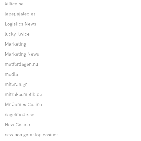
kiflice.se
lapepajaleo.es
Logistics News
lucky-twice
Marketing
Marketing News
matfordagen.nu
media
miteran.gr
mitrakosmetik.de
Mr James Casino
nagelmode.se
New Casino
new non gamstop casinos