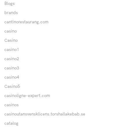
Blogs
brands
cantinorestaurang.com
casino
Casino
casino1
casino2
casino3
casino4
Casino5
casinoligne-expert.com
casinos
casinoutansvensklicens.torshallakebab.se
catalog