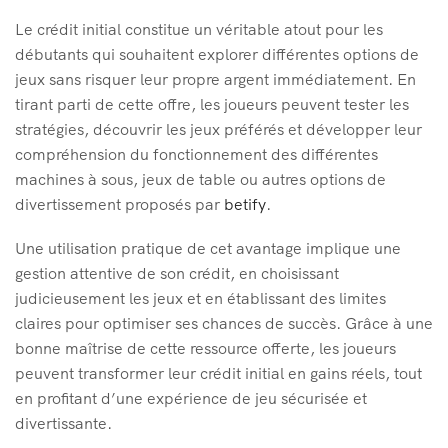
Le crédit initial constitue un véritable atout pour les
débutants qui souhaitent explorer différentes options de
jeux sans risquer leur propre argent immédiatement. En
tirant parti de cette offre, les joueurs peuvent tester les
stratégies, découvrir les jeux préférés et développer leur
compréhension du fonctionnement des différentes
machines à sous, jeux de table ou autres options de
divertissement proposés par
betify
.
Une utilisation pratique de cet avantage implique une
gestion attentive de son crédit, en choisissant
judicieusement les jeux et en établissant des limites
claires pour optimiser ses chances de succès. Grâce à une
bonne maîtrise de cette ressource offerte, les joueurs
peuvent transformer leur crédit initial en gains réels, tout
en profitant d’une expérience de jeu sécurisée et
divertissante.