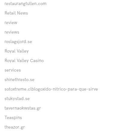
restaurangtullen.com
Retail News
review
reviews
roslagsjord.se
Royal Valley
Royal Valley Casino
services
shinethresto.se
sotoxtreme.clblogoxido-nitrico-para-que-sirve
stukystad.se
tavernaokwstas.gr
Teaspins
theazor.gr