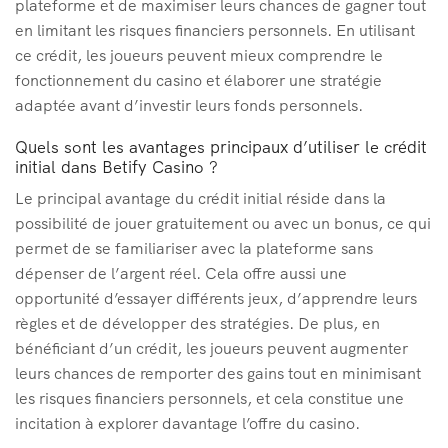
plateforme et de maximiser leurs chances de gagner tout
en limitant les risques financiers personnels. En utilisant
ce crédit, les joueurs peuvent mieux comprendre le
fonctionnement du casino et élaborer une stratégie
adaptée avant d’investir leurs fonds personnels.
Quels sont les avantages principaux d’utiliser le crédit
initial dans Betify Casino ?
Le principal avantage du crédit initial réside dans la
possibilité de jouer gratuitement ou avec un bonus, ce qui
permet de se familiariser avec la plateforme sans
dépenser de l’argent réel. Cela offre aussi une
opportunité d’essayer différents jeux, d’apprendre leurs
règles et de développer des stratégies. De plus, en
bénéficiant d’un crédit, les joueurs peuvent augmenter
leurs chances de remporter des gains tout en minimisant
les risques financiers personnels, et cela constitue une
incitation à explorer davantage l’offre du casino.