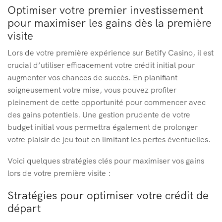
Optimiser votre premier investissement
pour maximiser les gains dès la première
visite
Lors de votre première expérience sur Betify Casino, il est
crucial d’utiliser efficacement votre crédit initial pour
augmenter vos chances de succès. En planifiant
soigneusement votre mise, vous pouvez profiter
pleinement de cette opportunité pour commencer avec
des gains potentiels. Une gestion prudente de votre
budget initial vous permettra également de prolonger
votre plaisir de jeu tout en limitant les pertes éventuelles.
Voici quelques stratégies clés pour maximiser vos gains
lors de votre première visite :
Stratégies pour optimiser votre crédit de
départ