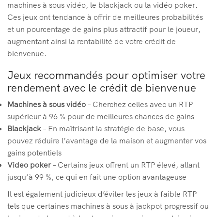
machines à sous vidéo, le blackjack ou la vidéo poker.
Ces jeux ont tendance à offrir de meilleures probabilités
et un pourcentage de gains plus attractif pour le joueur,
augmentant ainsi la rentabilité de votre crédit de
bienvenue.
Jeux recommandés pour optimiser votre
rendement avec le crédit de bienvenue
Machines à sous vidéo
– Cherchez celles avec un RTP
supérieur à 96 % pour de meilleures chances de gains
Blackjack
– En maîtrisant la stratégie de base, vous
pouvez réduire l’avantage de la maison et augmenter vos
gains potentiels
Video poker
– Certains jeux offrent un RTP élevé, allant
jusqu’à 99 %, ce qui en fait une option avantageuse
Il est également judicieux d’éviter les jeux à faible RTP
tels que certaines machines à sous à jackpot progressif ou