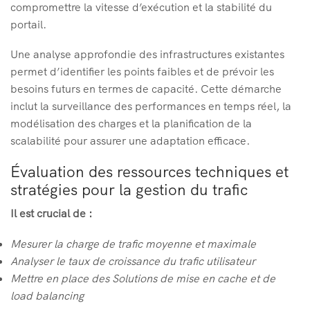
compromettre la vitesse d’exécution et la stabilité du
portail.
Une analyse approfondie des infrastructures existantes
permet d’identifier les points faibles et de prévoir les
besoins futurs en termes de capacité. Cette démarche
inclut la surveillance des performances en temps réel, la
modélisation des charges et la planification de la
scalabilité pour assurer une adaptation efficace.
Évaluation des ressources techniques et
stratégies pour la gestion du trafic
Il est crucial de :
Mesurer la charge de trafic moyenne et maximale
Analyser le taux de croissance du trafic utilisateur
Mettre en place des Solutions de mise en cache et de
load balancing