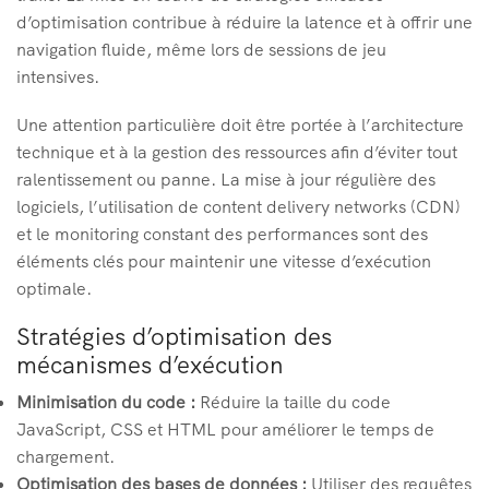
d’optimisation contribue à réduire la latence et à offrir une
navigation fluide, même lors de sessions de jeu
intensives.
Une attention particulière doit être portée à l’architecture
technique et à la gestion des ressources afin d’éviter tout
ralentissement ou panne. La mise à jour régulière des
logiciels, l’utilisation de content delivery networks (CDN)
et le monitoring constant des performances sont des
éléments clés pour maintenir une vitesse d’exécution
optimale.
Stratégies d’optimisation des
mécanismes d’exécution
Minimisation du code :
Réduire la taille du code
JavaScript, CSS et HTML pour améliorer le temps de
chargement.
Optimisation des bases de données :
Utiliser des requêtes