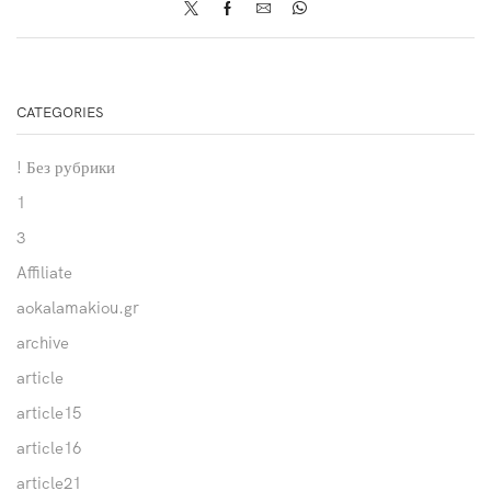
CATEGORIES
! Без рубрики
1
3
Affiliate
aokalamakiou.gr
archive
article
article15
article16
article21