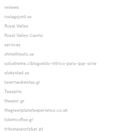
reviews
roslagsjord.se
Royal Valley
Royal Valley Casino
services
shinethresto.se
sotoxtreme.clblogoxido-nitrico-para-que-sirve
stukystad.se
tavernaokwstas.gr
Teaspins
theazor.gr
thegreenplanetexperience.co.uk
totemcoffee.gr
tribunasportsbar.pt