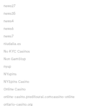
news27
news35
news4
news6
news7
niudalia.es
No KYC Casinos
Non GamStop
nysp
NYspins
NYSpins Casino
Online Casino
online-casino.preditoural.comcassino-online
ontario-casino.org