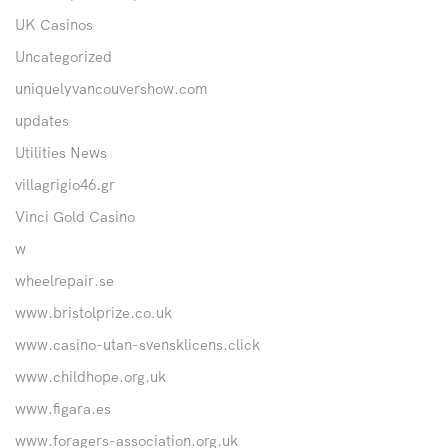
UK Casinos
Uncategorized
uniquelyvancouvershow.com
updates
Utilities News
villagrigio46.gr
Vinci Gold Casino
w
wheelrepair.se
www.bristolprize.co.uk
www.casino-utan-svensklicens.click
www.childhope.org.uk
www.figara.es
www.foragers-association.org.uk