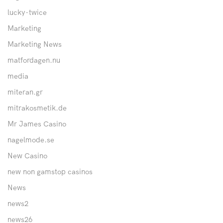
lucky-twice
Marketing
Marketing News
matfordagen.nu
media
miteran.gr
mitrakosmetik.de
Mr James Casino
nagelmode.se
New Casino
new non gamstop casinos
News
news2
news26