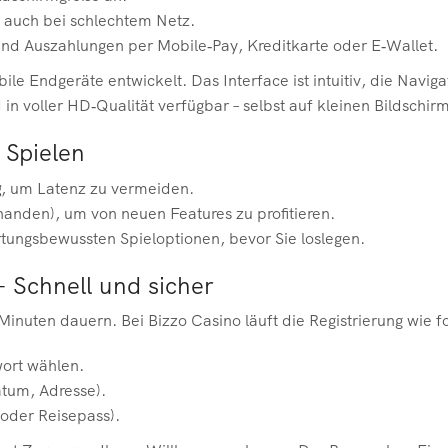
 auch bei schlechtem Netz.
und Auszahlungen per Mobile‑Pay, Kreditkarte oder E‑Wallet.
ile Endgeräte entwickelt. Das Interface ist intuitiv, die Naviga
d in voller HD‑Qualität verfügbar – selbst auf kleinen Bildschir
 Spielen
g
, um Latenz zu vermeiden.
rhanden), um von neuen Features zu profitieren.
tungsbewussten Spieloptionen, bevor Sie loslegen.
– Schnell und sicher
Minuten dauern. Bei Bizzo Casino läuft die Registrierung wie fo
wort wählen.
tum, Adresse).
oder Reisepass).