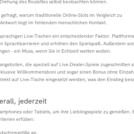
 Drehung des Roulettes selbst beobachten können.
gefragt, warum traditionelle Online‑Slots im Vergleich zu
Antwort liegt im fehlenden menschlichen Kontakt.
sprachigen Live‑Tischen ein entscheidender Faktor. Plattforme
en Sprachbarrieren und erhöhen den Spielspaß. Außerdem sorg
gen – ein Muss, wenn Sie in Echtzeit wetten wollen.
usangeboten, die speziell auf Live‑Dealer‑Spiele zugeschnitten s
 exklusive Willkommensboni und sogar einen Bonus ohne Einzah
irekt auf Live‑Tische eingesetzt werden, was den Einstieg be
rall, jederzeit
rtphones oder Tablets, um ihre Lieblingsspiele zu genießen. 
terien erfüllen:
ildschirmgröße an.