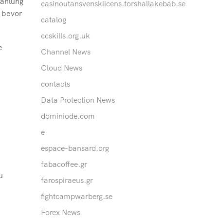
zahlung
casinoutansvensklicens.torshallakebab.se
, bevor
catalog
ccskills.org.uk
e
Channel News
Cloud News
contacts
Data Protection News
dominiode.com
e
espace-bansard.org
fabacoffee.gr
u
farospiraeus.gr
fightcampwarberg.se
Forex News