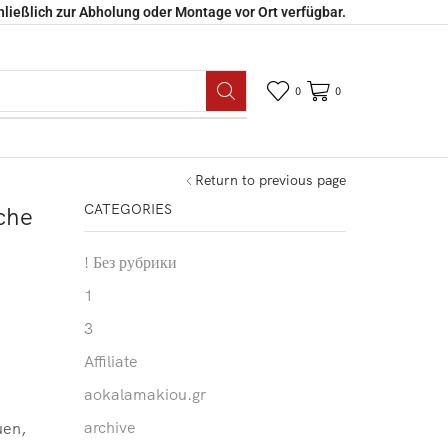
ließlich zur Abholung oder Montage vor Ort verfügbar.
0
0
Return to previous page
CATEGORIES
che
! Без рубрики
1
3
Affiliate
aokalamakiou.gr
archive
uen,