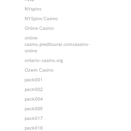
NYspins
NYSpins Casino
Online Casino
online-
casino.preditoural.comcassino-
online
ontario-casino.org
Ozwin Casino
pack001
pack002
pack004
pack005
pack017
pack018