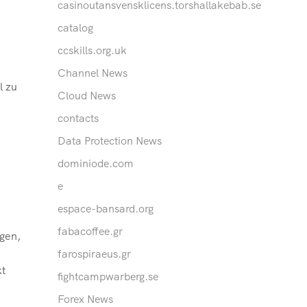
casinoutansvensklicens.torshallakebab.se
catalog
ccskills.org.uk
Channel News
l zu
Cloud News
contacts
Data Protection News
dominiode.com
e
espace-bansard.org
fabacoffee.gr
gen,
farospiraeus.gr
kt
fightcampwarberg.se
Forex News