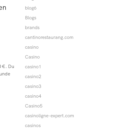
en
blog6
Blogs
brands
cantinorestaurang.com
casino
Casino
0 €. Du
casino1
Runde
casino2
casino3
casino4
Casino5
casinoligne-expert.com
casinos