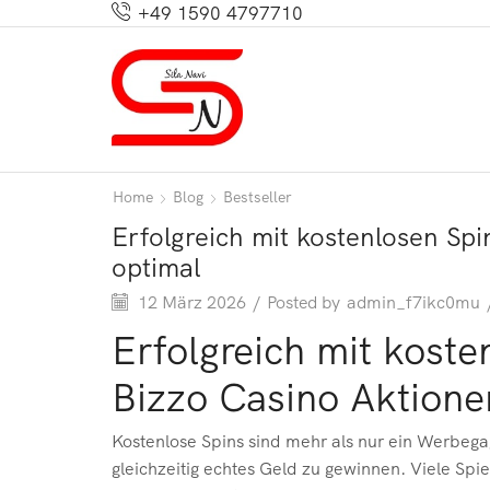
⁦+49 1590 4797710⁩
Home
Blog
Bestseller
Erfolgreich mit kostenlosen Spi
optimal
12 März 2026
/
Posted by
admin_f7ikc0mu
Erfolgreich mit koste
Bizzo Casino Aktione
Kostenlose Spins sind mehr als nur ein Werbegag.
gleichzeitig echtes Geld zu gewinnen. Viele Spi