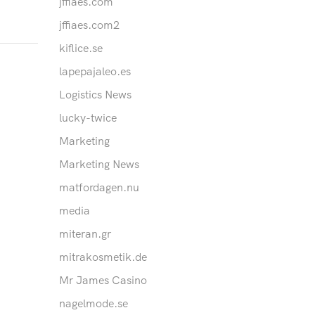
jffiaes.com
jffiaes.com2
kiflice.se
lapepajaleo.es
Logistics News
lucky-twice
Marketing
Marketing News
matfordagen.nu
media
miteran.gr
mitrakosmetik.de
Mr James Casino
nagelmode.se