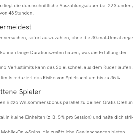
no liegt die durchschnittliche Auszahlungsdauer bei 22 Stunden,
 von 48 Stunden.
vermeidest
r versuchen, sofort auszuzahlen, ohne die 30‑mal‑Umsatzrege
ät können lange Durationszeiten haben, was die Erfüllung der
und Verlustlimits kann das Spiel schnell aus dem Ruder laufen.
limits reduziert das Risiko von Spielsucht um bis zu 35 %.
ttene Spieler
den Bizzo Willkommensbonus parallel zu deinen Gratis‑Drehun
 in kleine Einheiten (z. B. 5 % pro Session) und halte dich stri
 Mobile‑Only‑Spins, die zusätzliche Gewinnchancen bieten.