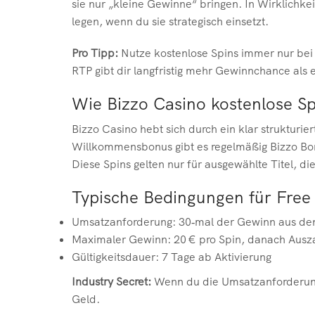
sie nur „kleine Gewinne“ bringen. In Wirklichkei
legen, wenn du sie strategisch einsetzt.
Pro Tipp:
Nutze kostenlose Spins immer nur bei S
RTP gibt dir langfristig mehr Gewinnchance als e
Wie Bizzo Casino kostenlose Spi
Bizzo Casino hebt sich durch ein klar struktur
Willkommensbonus gibt es regelmäßig Bizzo Bonu
Diese Spins gelten nur für ausgewählte Titel, 
Typische Bedingungen für Free
Umsatzanforderung: 30‑mal der Gewinn aus de
Maximaler Gewinn: 20 € pro Spin, danach Ausz
Gültigkeitsdauer: 7 Tage ab Aktivierung
Industry Secret:
Wenn du die Umsatzanforderung 
Geld.