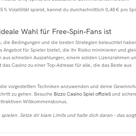
% Volatilität spielst, kannst du durchschnittlich 0,48 € pro Sp
deale Wahl für Free‑Spin‑Fans ist
, die Bedingungen und die besten Strategien beleuchtet haben
 Angebot für Spieler bietet, die ihr Risiko minimieren und glei
n aus schnellen Auszahlungen, einem soliden Lizenzrahmen un
das Casino zu einer Top‑Adresse für alle, die das Beste aus
, die vorgestellten Techniken anzuwenden und deine Gewinnc
Schritt zu gehen. Besuche
Bizzo Casino Spiel offiziell
und sichere
 attraktiven Willkommensbonus.
elen. Setze dir klare Limits und halte dich daran – das sorgt