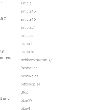
l
article
article15
,5 %
article16
article21
articles
asino1
tst.
asino1c
tammen.
bebisrestaurant.gr
Bestseller
biobike.es
bitzshop.se
Blog
it und
blog19
blog4