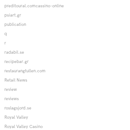
preditoural.comcassino-online
psiart.gr
publication
q
r
radabil.se
recipebar.gr
restaurangtullen.com
Retail News
review
reviews
roslagsjord.se
Royal Valley
Royal Valley Casino