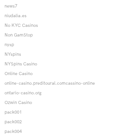
news7
niudalia.es
No KYC Casinos
Non GamStop
nysp
NYspins
NYSpins Casino
Online Casino
online-casino.preditoural.comcassino-online
ontario-casino.org
Ozwin Casino
pack001
pack002
pack004