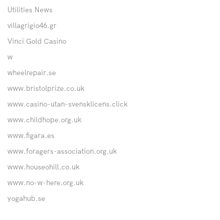
Utilities News
villagrigio46.gr
Vinci Gold Casino
w
wheelrepair.se
www.bristolprize.co.uk
www.casino-utan-svensklicens.click
www.childhope.org.uk
www.figara.es
www.foragers-association.org.uk
www.houseohill.co.uk
www.no-w-here.org.uk
yogahub.se