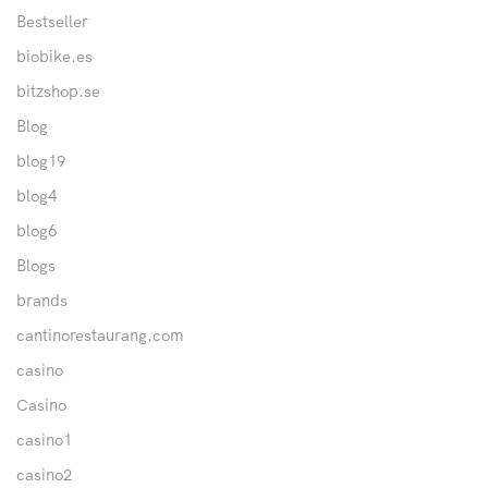
Bestseller
biobike.es
bitzshop.se
Blog
blog19
blog4
blog6
Blogs
brands
cantinorestaurang.com
casino
Casino
casino1
casino2