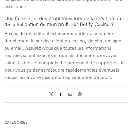
assistance.
Que faire si j’ai des problèmes lors de la création ou
de la validation de mon profil sur Betify Casino ?
En cas de difficulté, il est recommandé de contacter
directement le service client du casino, via chat en ligne
ou email. Assurez-vous que toutes les informations
fournies soient exactes et que les documents envoyés
soient lisibles et complets. Le personnel de support est là
pour vous guider et résoudre rapidement les éventuels
soucis liés à votre inscription ou validation de profil.
CATEGORIES