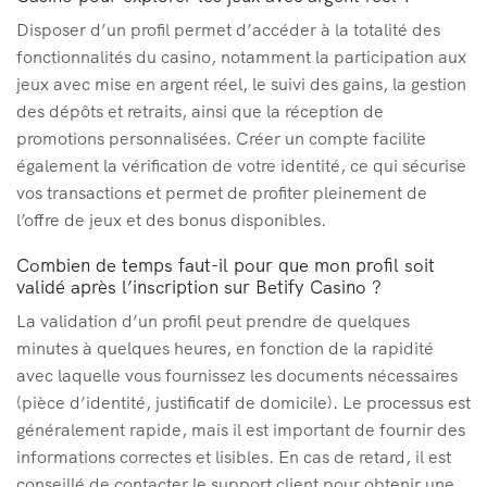
Disposer d’un profil permet d’accéder à la totalité des
fonctionnalités du casino, notamment la participation aux
jeux avec mise en argent réel, le suivi des gains, la gestion
des dépôts et retraits, ainsi que la réception de
promotions personnalisées. Créer un compte facilite
également la vérification de votre identité, ce qui sécurise
vos transactions et permet de profiter pleinement de
l’offre de jeux et des bonus disponibles.
Combien de temps faut-il pour que mon profil soit
validé après l’inscription sur Betify Casino ?
La validation d’un profil peut prendre de quelques
minutes à quelques heures, en fonction de la rapidité
avec laquelle vous fournissez les documents nécessaires
(pièce d’identité, justificatif de domicile). Le processus est
généralement rapide, mais il est important de fournir des
informations correctes et lisibles. En cas de retard, il est
conseillé de contacter le support client pour obtenir une