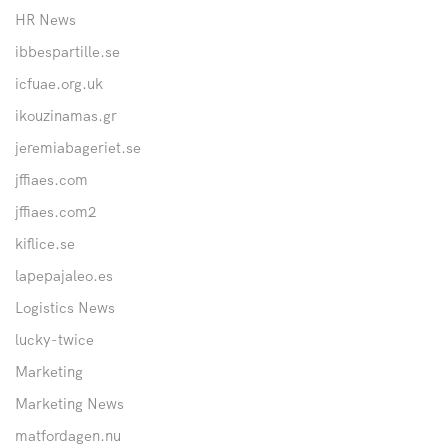
HR News
ibbespartille.se
icfuae.org.uk
ikouzinamas.gr
jeremiabageriet.se
jffiaes.com
jffiaes.com2
kiflice.se
lapepajaleo.es
Logistics News
lucky-twice
Marketing
Marketing News
matfordagen.nu