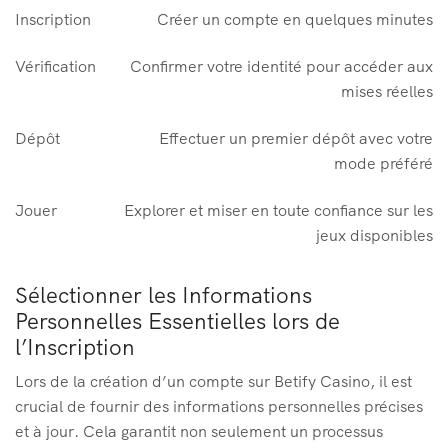
Inscription
Créer un compte en quelques minutes
Vérification
Confirmer votre identité pour accéder aux
mises réelles
Dépôt
Effectuer un premier dépôt avec votre
mode préféré
Jouer
Explorer et miser en toute confiance sur les
jeux disponibles
Sélectionner les Informations
Personnelles Essentielles lors de
l’Inscription
Lors de la création d’un compte sur Betify Casino, il est
crucial de fournir des informations personnelles précises
et à jour. Cela garantit non seulement un processus