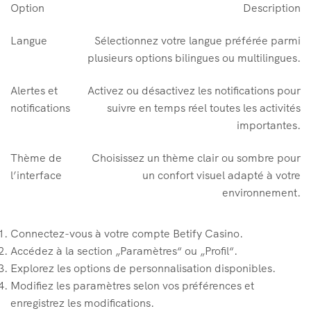
Option
Description
Langue
Sélectionnez votre langue préférée parmi
plusieurs options bilingues ou multilingues.
Alertes et
Activez ou désactivez les notifications pour
notifications
suivre en temps réel toutes les activités
importantes.
Thème de
Choisissez un thème clair ou sombre pour
l’interface
un confort visuel adapté à votre
environnement.
Connectez-vous à votre compte Betify Casino.
Accédez à la section „Paramètres“ ou „Profil“.
Explorez les options de personnalisation disponibles.
Modifiez les paramètres selon vos préférences et
enregistrez les modifications.