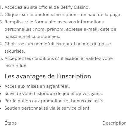
Accédez au site officiel de Betify Casino.
Cliquez sur le bouton « Inscription » en haut de la page.
Remplissez le formulaire avec vos informations
personnelles : nom, prénom, adresse e-mail, date de
naissance et coordonnées.
Choisissez un nom d’utilisateur et un mot de passe
sécurisés.
Acceptez les conditions d’utilisation et validez votre
inscription.
Les avantages de l’inscription
Accès aux mises en argent réel.
Suivi de votre historique de jeu et de vos gains.
Participation aux promotions et bonus exclusifs.
Soutien personnalisé via le service client.
Étape
Description