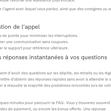
 l’agent avec lequel vous parlez, ainsi que des consignes ou s
tion de l’appel
 de pointe pour minimiser les interruptions.
urer une communication sans coupures.
r le support pour référence ultérieure.
s réponses instantanées à vos questions
uent d’avoir des questions sur les dépôts, les retraits ou les rè
ttre d’obtenir des réponses rapides sans avoir à attendre le 
er à résoudre la majorité des problèmes rencontrés lors de vot
elques minutes pour parcourir la FAQ. Vous y trouverez souvent
hodes de paiement, ou encore les bonus offerts.
Une réponse