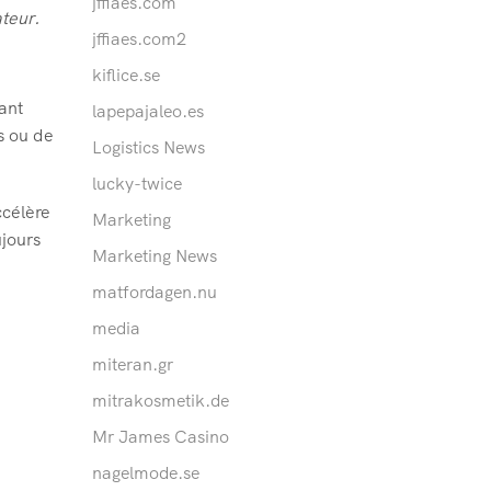
jffiaes.com
ateur.
jffiaes.com2
kiflice.se
ant
lapepajaleo.es
s ou de
Logistics News
lucky-twice
ccélère
Marketing
ujours
Marketing News
matfordagen.nu
media
miteran.gr
mitrakosmetik.de
Mr James Casino
nagelmode.se