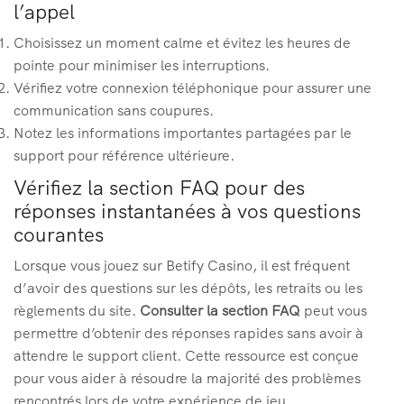
l’appel
Choisissez un moment calme et évitez les heures de
pointe pour minimiser les interruptions.
Vérifiez votre connexion téléphonique pour assurer une
communication sans coupures.
Notez les informations importantes partagées par le
support pour référence ultérieure.
Vérifiez la section FAQ pour des
réponses instantanées à vos questions
courantes
Lorsque vous jouez sur Betify Casino, il est fréquent
d’avoir des questions sur les dépôts, les retraits ou les
règlements du site.
Consulter la section FAQ
peut vous
permettre d’obtenir des réponses rapides sans avoir à
attendre le support client. Cette ressource est conçue
pour vous aider à résoudre la majorité des problèmes
rencontrés lors de votre expérience de jeu.