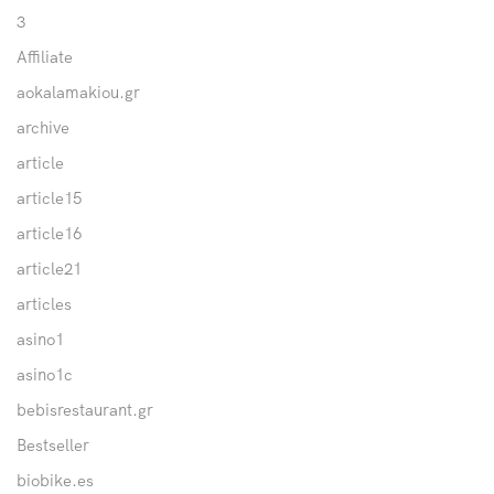
3
Affiliate
aokalamakiou.gr
archive
article
article15
article16
article21
articles
asino1
asino1c
bebisrestaurant.gr
Bestseller
biobike.es