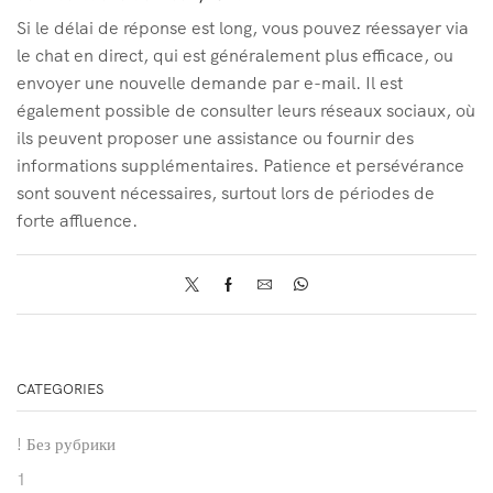
Si le délai de réponse est long, vous pouvez réessayer via
le chat en direct, qui est généralement plus efficace, ou
envoyer une nouvelle demande par e-mail. Il est
également possible de consulter leurs réseaux sociaux, où
ils peuvent proposer une assistance ou fournir des
informations supplémentaires. Patience et persévérance
sont souvent nécessaires, surtout lors de périodes de
forte affluence.
CATEGORIES
! Без рубрики
1