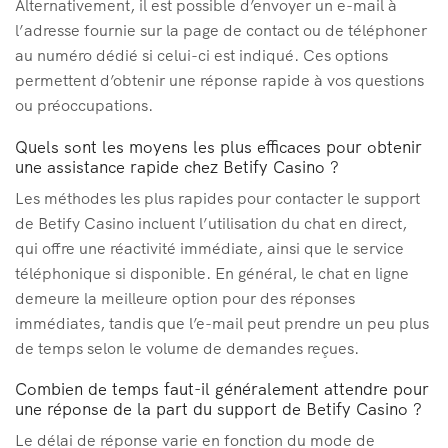
Alternativement, il est possible d’envoyer un e-mail à
l’adresse fournie sur la page de contact ou de téléphoner
au numéro dédié si celui-ci est indiqué. Ces options
permettent d’obtenir une réponse rapide à vos questions
ou préoccupations.
Quels sont les moyens les plus efficaces pour obtenir
une assistance rapide chez Betify Casino ?
Les méthodes les plus rapides pour contacter le support
de Betify Casino incluent l’utilisation du chat en direct,
qui offre une réactivité immédiate, ainsi que le service
téléphonique si disponible. En général, le chat en ligne
demeure la meilleure option pour des réponses
immédiates, tandis que l’e-mail peut prendre un peu plus
de temps selon le volume de demandes reçues.
Combien de temps faut-il généralement attendre pour
une réponse de la part du support de Betify Casino ?
Le délai de réponse varie en fonction du mode de