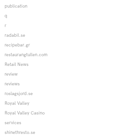
publication
q
r
radabil.se
recipebar.gr
restaurangtullen.com
Retail News
review
reviews
roslagsjord.se
Royal Valley
Royal Valley Casino
services
shinethresto.se