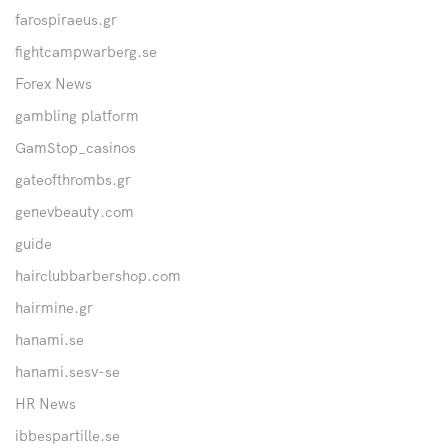
farospiraeus.gr
fightcampwarberg.se
Forex News
gambling platform
GamStop_casinos
gateofthrombs.gr
genevbeauty.com
guide
hairclubbarbershop.com
hairmine.gr
hanami.se
hanami.sesv-se
HR News
ibbespartille.se