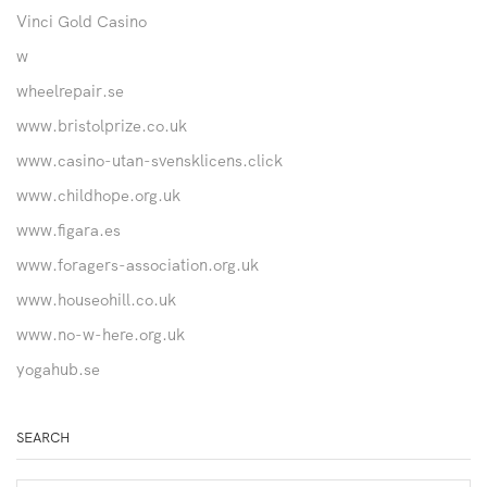
Vinci Gold Casino
w
wheelrepair.se
www.bristolprize.co.uk
www.casino-utan-svensklicens.click
www.childhope.org.uk
www.figara.es
www.foragers-association.org.uk
www.houseohill.co.uk
www.no-w-here.org.uk
yogahub.se
SEARCH