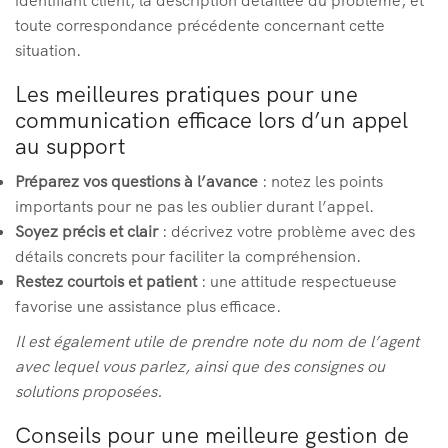
toute correspondance précédente concernant cette
situation.
Les meilleures pratiques pour une
communication efficace lors d’un appel
au support
Préparez vos questions à l’avance
: notez les points
importants pour ne pas les oublier durant l’appel.
Soyez précis et clair
: décrivez votre problème avec des
détails concrets pour faciliter la compréhension.
Restez courtois et patient
: une attitude respectueuse
favorise une assistance plus efficace.
Il est également utile de prendre note du nom de l’agent
avec lequel vous parlez, ainsi que des consignes ou
solutions proposées.
Conseils pour une meilleure gestion de