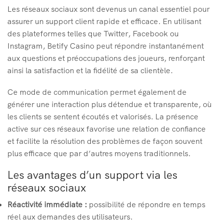
Les réseaux sociaux sont devenus un canal essentiel pour
assurer un support client rapide et efficace. En utilisant
des plateformes telles que Twitter, Facebook ou
Instagram, Betify Casino peut répondre instantanément
aux questions et préoccupations des joueurs, renforçant
ainsi la satisfaction et la fidélité de sa clientèle.
Ce mode de communication permet également de
générer une interaction plus détendue et transparente, où
les clients se sentent écoutés et valorisés. La présence
active sur ces réseaux favorise une relation de confiance
et facilite la résolution des problèmes de façon souvent
plus efficace que par d’autres moyens traditionnels.
Les avantages d’un support via les
réseaux sociaux
Réactivité immédiate :
possibilité de répondre en temps
réel aux demandes des utilisateurs.