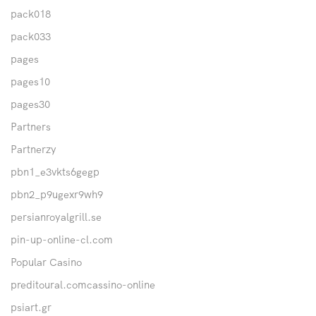
pack018
pack033
pages
pages10
pages30
Partners
Partnerzy
pbn1_e3vkts6gegp
pbn2_p9ugexr9wh9
persianroyalgrill.se
pin-up-online-cl.com
Popular Casino
preditoural.comcassino-online
psiart.gr