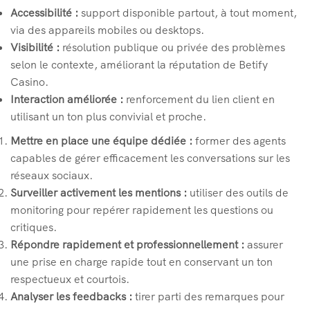
Accessibilité :
support disponible partout, à tout moment,
via des appareils mobiles ou desktops.
Visibilité :
résolution publique ou privée des problèmes
selon le contexte, améliorant la réputation de Betify
Casino.
Interaction améliorée :
renforcement du lien client en
utilisant un ton plus convivial et proche.
Mettre en place une équipe dédiée :
former des agents
capables de gérer efficacement les conversations sur les
réseaux sociaux.
Surveiller activement les mentions :
utiliser des outils de
monitoring pour repérer rapidement les questions ou
critiques.
Répondre rapidement et professionnellement :
assurer
une prise en charge rapide tout en conservant un ton
respectueux et courtois.
Analyser les feedbacks :
tirer parti des remarques pour