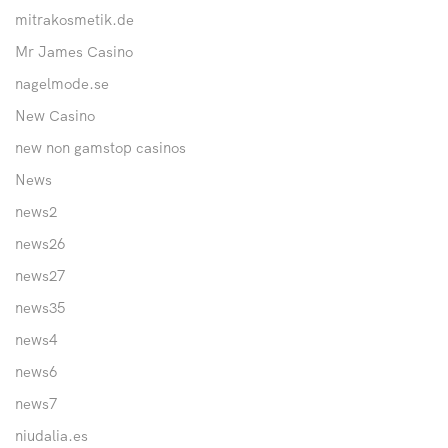
mitrakosmetik.de
Mr James Casino
nagelmode.se
New Casino
new non gamstop casinos
News
news2
news26
news27
news35
news4
news6
news7
niudalia.es