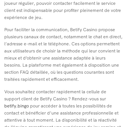
joueur régulier, pouvoir contacter facilement le service
client est indispensable pour profiter pleinement de votre
expérience de jeu.
Pour faciliter la communication, Betify Casino propose
plusieurs canaux de contact, notamment le chat en direct,
l’adresse e-mail et le téléphone. Ces options permettent
aux utilisateurs de choisir la méthode qui leur convient le
mieux et d’obtenir une assistance adaptée à leurs
besoins. La plateforme met également à disposition une
section FAQ détaillée, où les questions courantes sont
traitées rapidement et efficacement.
Vous souhaitez contacter rapidement la cellule de
support client de Betify Casino ? Rendez-vous sur
betify.bingo
pour accéder à toutes les possibilités de
contact et bénéficier d’une assistance professionnelle et
attentive à tout moment. La disponibilité et la réactivité