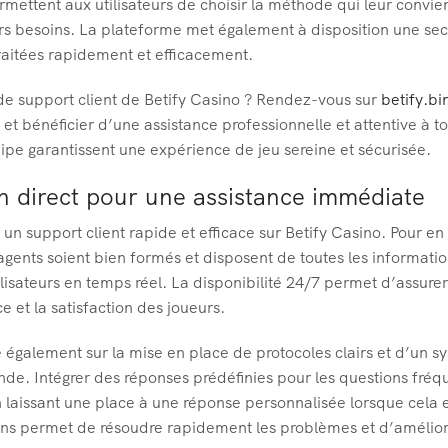
rmettent aux utilisateurs de choisir la méthode qui leur convien
rs besoins. La plateforme met également à disposition une sec
traitées rapidement et efficacement.
de support client de Betify Casino ? Rendez-vous sur
betify.bi
 et bénéficier d’une assistance professionnelle et attentive à t
quipe garantissent une expérience de jeu sereine et sécurisée.
 en direct pour une assistance immédiate
r un support client rapide et efficace sur Betify Casino. Pour en t
s agents soient bien formés et disposent de toutes les informati
lisateurs en temps réel. La disponibilité 24/7 permet d’assure
e et la satisfaction des joueurs.
e également sur la mise en place de protocoles clairs et d’un 
de. Intégrer des réponses prédéfinies pour les questions fréq
n laissant une place à une réponse personnalisée lorsque cela 
ions permet de résoudre rapidement les problèmes et d’amélio