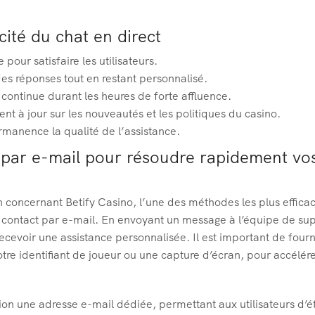
cité du chat en direct
e pour satisfaire les utilisateurs.
es réponses tout en restant personnalisé.
continue durant les heures de forte affluence.
ent à jour sur les nouveautés et les politiques du casino.
manence la qualité de l’assistance.
t par e-mail pour résoudre rapidement vo
 concernant Betify Casino, l’une des méthodes les plus effica
le contact par e-mail. En envoyant un message à l’équipe de su
recevoir une assistance personnalisée. Il est important de fourn
otre identifiant de joueur ou une capture d’écran, pour accélére
tion une adresse e-mail dédiée, permettant aux utilisateurs d’ét