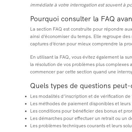
immédiate à votre interrogation est souvent à por
Pourquoi consulter la FAQ avant
La section FAQ est construite pour répondre aux
ainsi d’économiser du temps. Elle regroupe des 
captures d’écran pour mieux comprendre la proc
En utilisant la FAQ, vous évitez également la su
la résolution de vos problèmes plus complexes av
commencer par cette section quand une interrog
Quels types de questions peut-
Les modalités d’inscription et de vérification d
Les méthodes de paiement disponibles et leurs 
Les conditions pour bénéficier des bonus et pr
Les démarches pour effectuer un retrait ou un 
Les problèmes techniques courants et leurs solu