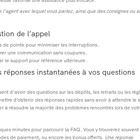
 l’agent avec lequel vous parlez, ainsi que des consignes ou s
tion de l’appel
 de pointe pour minimiser les interruptions.
urer une communication sans coupures.
r le support pour référence ultérieure.
s réponses instantanées à vos questions
uent d’avoir des questions sur les dépôts, les retraits ou les rè
ttre d’obtenir des réponses rapides sans avoir à attendre le 
er à résoudre la majorité des problèmes rencontrés lors de vot
elques minutes pour parcourir la FAQ. Vous y trouverez souvent
hodes de paiement, ou encore les bonus offerts.
Une réponse