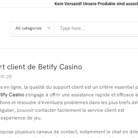
Kein Versand! Unsere Produkte sind aussch
 client de Betify Casino
28
 en ligne, la qualité du support client est un critère essentiel 
tify Casino
s’engage à offrir une assistance rapide et efficace à
stions et résoudre d’éventuels problèmes dans les plus brefs dél
lier, pouvoir contacter facilement le service client est
 expérience de jeu.
propose plusieurs canaux de contact, notamment le chat en dire