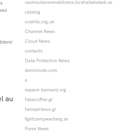
casinoutansvensklicens.torshallakebab.se
es
uvez
catalog
ccskills.org.uk
Channel News
Cloud News
obtenir
contacts
Data Protection News
dominiode.com
e
espace-bansard.org
el au
fabacoffee.gr
farospiraeus.gr
fightcampwarberg.se
Forex News