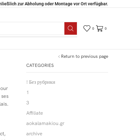
ließlich zur Abholung oder Montage vor Ort verfügbar.
0
0
Return to previous page
CATEGORIES
! Без рубрики
pour
1
 ses
3
ais.
Affiliate
aokalamakiou.gr
ct,
archive