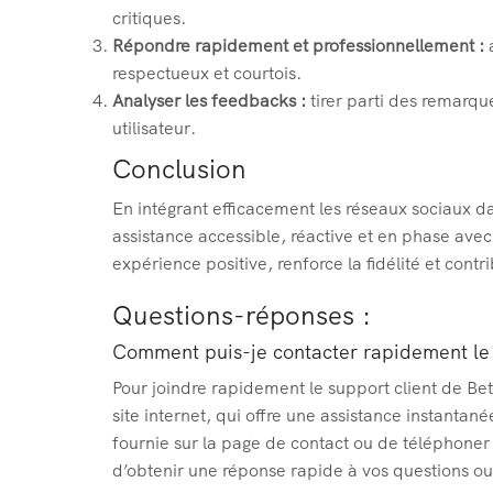
critiques.
Répondre rapidement et professionnellement :
a
respectueux et courtois.
Analyser les feedbacks :
tirer parti des remarqu
utilisateur.
Conclusion
En intégrant efficacement les réseaux sociaux da
assistance accessible, réactive et en phase ave
expérience positive, renforce la fidélité et con
Questions-réponses :
Comment puis-je contacter rapidement le s
Pour joindre rapidement le support client de Beti
site internet, qui offre une assistance instantan
fournie sur la page de contact ou de téléphoner
d’obtenir une réponse rapide à vos questions o