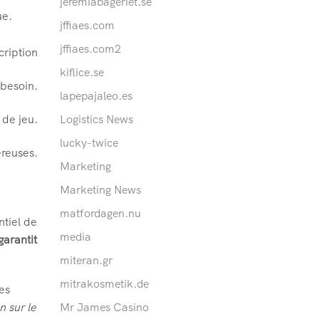
jeremiabageriet.se
ue.
jffiaes.com
jffiaes.com2
cription
kiflice.se
 besoin.
lapepajaleo.es
Logistics News
 de jeu.
lucky-twice
ereuses.
Marketing
Marketing News
matfordagen.nu
ntiel de
media
garantit
miteran.gr
mitrakosmetik.de
es
n sur le
Mr James Casino