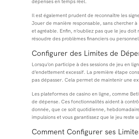
dépenses en temps réel.
Il est également prudent de reconnaître les sig
Jouer de manière responsable, sans chercher à r
et agréable. Enfin, n’oubliez pas que le jeu doit
résoudre des problèmes financiers ou personnel
Configurer des Limites de Dép
Lorsqu’on participe à des sessions de jeu en lign
d’endettement excessif. La première étape consis
pas dépasser. Cela permet de maintenir une expé
Les plateformes de casino en ligne, comme Betify
de dépense. Ces fonctionnalités aident à contrô
donnée, que ce soit quotidienne, hebdomadaire o
impulsions et vous garantissez que le jeu reste un
Comment Configurer ses Limite