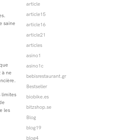
article
article15
es.
e saine
article16
article21
articles
asino1
sque
asino1c
z à ne
bebisrestaurant.gr
ncière.
Bestseller
 limites
biobike.es
ode
bitzshop.se
e les
Blog
blog19
blog4