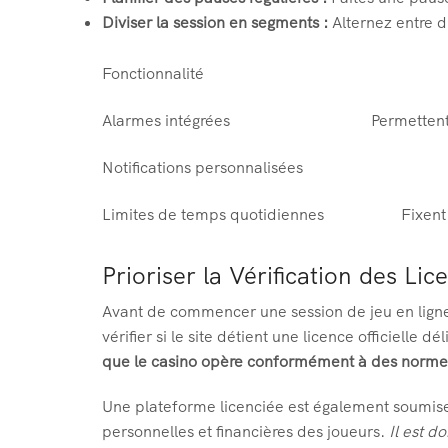
Diviser la session en segments :
Alternez entre di
Fonctionnalité
Alarmes intégrées
Permettent
Notifications personnalisées
Limites de temps quotidiennes
Fixent
Prioriser la Vérification des Li
Avant de commencer une session de jeu en ligne s
vérifier si le site détient une licence officielle
que le casino opère conformément à des normes 
Une plateforme licenciée est également soumise 
personnelles et financières des joueurs.
Il est d