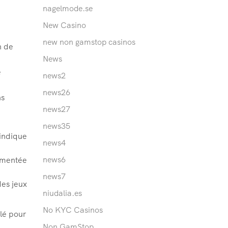
nagelmode.se
New Casino
new non gamstop casinos
n de
News
e
news2
news26
ns
news27
news35
 indique
news4
news6
lementée
news7
des jeux
niudalia.es
No KYC Casinos
clé pour
Non GamStop