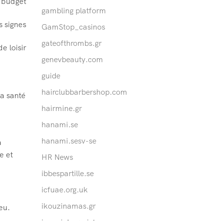
n budget
gambling platform
s signes
GamStop_casinos
gateofthrombs.gr
de loisir
genevbeauty.com
guide
hairclubbarbershop.com
sa santé
hairmine.gr
hanami.se
hanami.sesv-se
à
e et
HR News
ibbespartille.se
icfuae.org.uk
ikouzinamas.gr
eu.