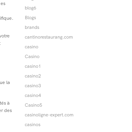
des
blog6
Blogs
fique.
brands
votre
cantinorestaurang.com
t
casino
Casino
casino1
casino2
ue la
casino3
casino4
tés à
Casino5
er des
casinoligne-expert.com
casinos