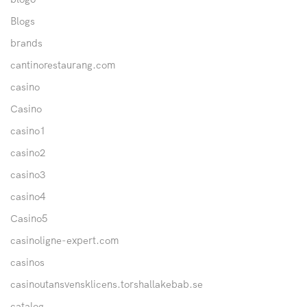
Blogs
brands
cantinorestaurang.com
casino
Casino
casino1
casino2
casino3
casino4
Casino5
casinoligne-expert.com
casinos
casinoutansvensklicens.torshallakebab.se
catalog