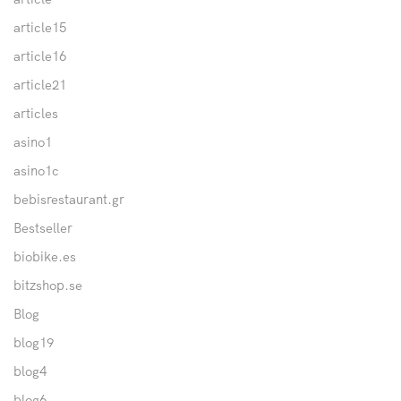
article15
article16
article21
articles
asino1
asino1c
bebisrestaurant.gr
Bestseller
biobike.es
bitzshop.se
Blog
blog19
blog4
blog6