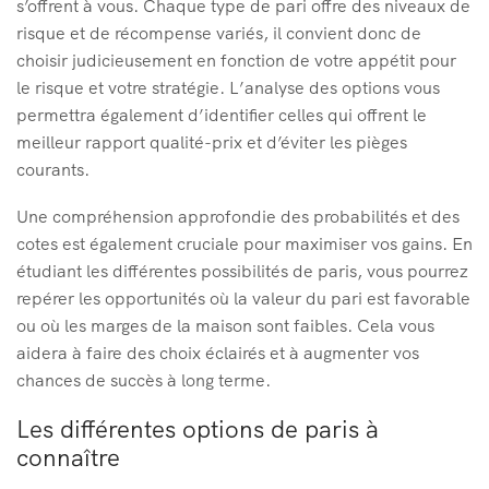
s’offrent à vous. Chaque type de pari offre des niveaux de
risque et de récompense variés, il convient donc de
choisir judicieusement en fonction de votre appétit pour
le risque et votre stratégie. L’analyse des options vous
permettra également d’identifier celles qui offrent le
meilleur rapport qualité-prix et d’éviter les pièges
courants.
Une compréhension approfondie des probabilités et des
cotes est également cruciale pour maximiser vos gains. En
étudiant les différentes possibilités de paris, vous pourrez
repérer les opportunités où la valeur du pari est favorable
ou où les marges de la maison sont faibles. Cela vous
aidera à faire des choix éclairés et à augmenter vos
chances de succès à long terme.
Les différentes options de paris à
connaître