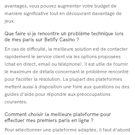
avantages, vous pouvez augmenter votre budget de
manière significative tout en découvrant davantage de
jeux.
Que faire si je rencontre un problème technique lors
de mes paris sur Betify Casino ?
En cas de difficulté, la meilleure solution est de contacter
rapidement le service client via les options proposées
(chat en direct, email ou téléphone). Il est utile de fournir
le maximum de détails concernant le problème rencontré
pour faciliter la résolution. La plupart des plateformes
mettent aussi à disposition une foire aux questions ou des
guides d’aide pour répondre aux préoccupations
courantes.
Comment choisir la meilleure plateforme pour
effectuer mes premiers paris en ligne ?
Pour sélectionner une plateforme adaptée, il faut d’abord