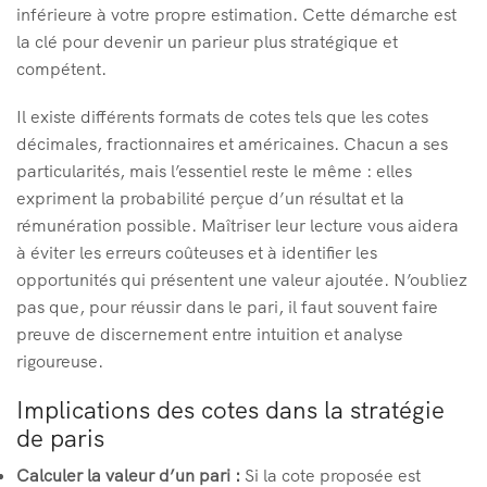
inférieure à votre propre estimation. Cette démarche est
la clé pour devenir un parieur plus stratégique et
compétent.
Il existe différents formats de cotes tels que les cotes
décimales, fractionnaires et américaines. Chacun a ses
particularités, mais l’essentiel reste le même : elles
expriment la probabilité perçue d’un résultat et la
rémunération possible. Maîtriser leur lecture vous aidera
à éviter les erreurs coûteuses et à identifier les
opportunités qui présentent une valeur ajoutée. N’oubliez
pas que, pour réussir dans le pari, il faut souvent faire
preuve de discernement entre intuition et analyse
rigoureuse.
Implications des cotes dans la stratégie
de paris
Calculer la valeur d’un pari :
Si la cote proposée est