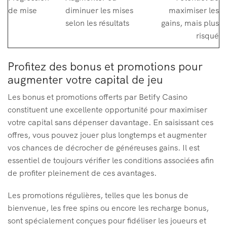
de mise
diminuer les mises
maximiser les
selon les résultats
gains, mais plus
risqué
Profitez des bonus et promotions pour
augmenter votre capital de jeu
Les bonus et promotions offerts par Betify Casino
constituent une excellente opportunité pour maximiser
votre capital sans dépenser davantage. En saisissant ces
offres, vous pouvez jouer plus longtemps et augmenter
vos chances de décrocher de généreuses gains. Il est
essentiel de toujours vérifier les conditions associées afin
de profiter pleinement de ces avantages.
Les promotions régulières, telles que les bonus de
bienvenue, les free spins ou encore les recharge bonus,
sont spécialement conçues pour fidéliser les joueurs et