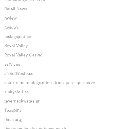
Retail News
review
reviews
roslagsjord.se
Royal Valley
Royal Valley Casino
services
shinethresto.se
sotoxtreme.clblogoxido-nitrico-para-que-sirve
stukystad.se
tavernaokwstas.gr
Teaspins
theazor.gr
thegreenplanetexperience.co.uk