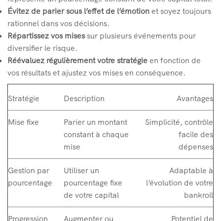
Évitez de parier sous l’effet de l’émotion
et soyez toujours
rationnel dans vos décisions.
Répartissez vos mises
sur plusieurs événements pour
diversifier le risque.
Réévaluez régulièrement votre stratégie
en fonction de
vos résultats et ajustez vos mises en conséquence.
Stratégie
Description
Avantages
Mise fixe
Parier un montant
Simplicité, contrôle
constant à chaque
facile des
mise
dépenses
Gestion par
Utiliser un
Adaptable à
pourcentage
pourcentage fixe
l’évolution de votre
de votre capital
bankroll
Progression
Augmenter ou
Potentiel de