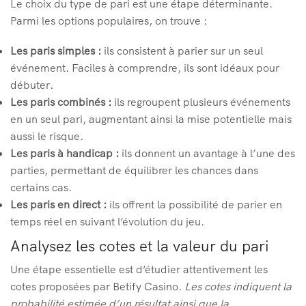
Le choix du type de pari est une étape déterminante.
Parmi les options populaires, on trouve :
Les paris simples :
ils consistent à parier sur un seul
événement. Faciles à comprendre, ils sont idéaux pour
débuter.
Les paris combinés :
ils regroupent plusieurs événements
en un seul pari, augmentant ainsi la mise potentielle mais
aussi le risque.
Les paris à handicap :
ils donnent un avantage à l’une des
parties, permettant de équilibrer les chances dans
certains cas.
Les paris en direct :
ils offrent la possibilité de parier en
temps réel en suivant l’évolution du jeu.
Analysez les cotes et la valeur du pari
Une étape essentielle est d’étudier attentivement les
cotes proposées par Betify Casino.
Les cotes indiquent la
probabilité estimée d’un résultat ainsi que la