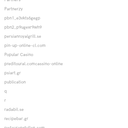
Partnerzy
pbn1_e3vkts6gegp
pbn2_p9ugexr9wh9
persianroyalgrill.se
pin-up-online-cl.com
Popular Casino
preditoural.comcassino-online
psiart.gr
publication
q
r
radabil.se
recipebar.gr
restaurangtullen.com