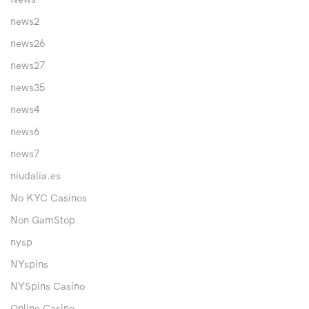
news2
news26
news27
news35
news4
news6
news7
niudalia.es
No KYC Casinos
Non GamStop
nysp
NYspins
NYSpins Casino
Online Casino