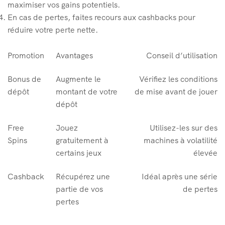
maximiser vos gains potentiels.
En cas de pertes, faites recours aux cashbacks pour
réduire votre perte nette.
Promotion
Avantages
Conseil d’utilisation
Bonus de
Augmente le
Vérifiez les conditions
dépôt
montant de votre
de mise avant de jouer
dépôt
Free
Jouez
Utilisez-les sur des
Spins
gratuitement à
machines à volatilité
certains jeux
élevée
Cashback
Récupérez une
Idéal après une série
partie de vos
de pertes
pertes