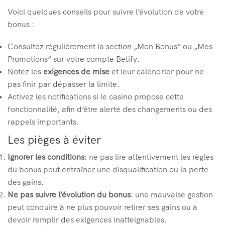
Voici quelques conseils pour suivre l’évolution de votre
bonus :
Consultez régulièrement la section „Mon Bonus“ ou „Mes
Promotions“ sur votre compte Betify.
Notez les
exigences de mise
et leur calendrier pour ne
pas finir par dépasser la limite.
Activez les notifications si le casino propose cette
fonctionnalité, afin d’être alerté des changements ou des
rappels importants.
Les pièges à éviter
Ignorer les conditions
: ne pas lire attentivement les règles
du bonus peut entraîner une disqualification ou la perte
des gains.
Ne pas suivre l’évolution du bonus
: une mauvaise gestion
peut conduire à ne plus pouvoir retirer ses gains ou à
devoir remplir des exigences inatteignables.