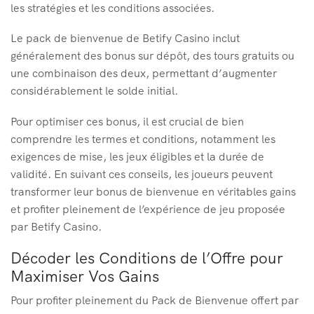
les stratégies et les conditions associées.
Le pack de bienvenue de Betify Casino inclut
généralement des bonus sur dépôt, des tours gratuits ou
une combinaison des deux, permettant d’augmenter
considérablement le solde initial.
Pour optimiser ces bonus, il est crucial de bien
comprendre les termes et conditions, notamment les
exigences de mise, les jeux éligibles et la durée de
validité. En suivant ces conseils, les joueurs peuvent
transformer leur bonus de bienvenue en véritables gains
et profiter pleinement de l’expérience de jeu proposée
par Betify Casino.
Décoder les Conditions de l’Offre pour
Maximiser Vos Gains
Pour profiter pleinement du Pack de Bienvenue offert par