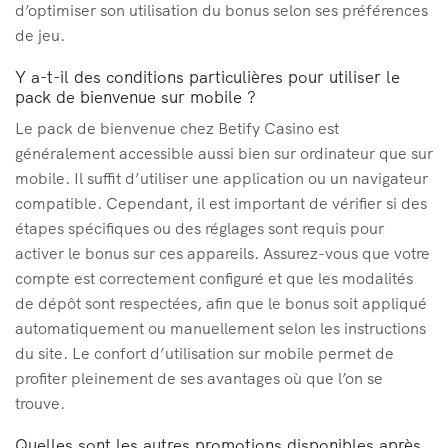
d’optimiser son utilisation du bonus selon ses préférences
de jeu.
Y a-t-il des conditions particulières pour utiliser le
pack de bienvenue sur mobile ?
Le pack de bienvenue chez Betify Casino est
généralement accessible aussi bien sur ordinateur que sur
mobile. Il suffit d’utiliser une application ou un navigateur
compatible. Cependant, il est important de vérifier si des
étapes spécifiques ou des réglages sont requis pour
activer le bonus sur ces appareils. Assurez-vous que votre
compte est correctement configuré et que les modalités
de dépôt sont respectées, afin que le bonus soit appliqué
automatiquement ou manuellement selon les instructions
du site. Le confort d’utilisation sur mobile permet de
profiter pleinement de ses avantages où que l’on se
trouve.
Quelles sont les autres promotions disponibles après