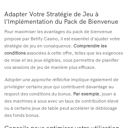
Adapter Votre Stratégie de Jeu à
l’Implémentation du Pack de Bienvenue
Pour maximiser les avantages du pack de bienvenue
proposé par Betify Casino, il est essentiel d’ajuster votre
stratégie de jeu en conséquence.
Comprendre les
conditions
associées à cette offre, telles que les exigences
de mise et les jeux éligibles, vous permettra de planifier
vos sessions de jeu de manière plus efficace.
Adopter une approche réfléchie
implique également de
privilégier certains jeux qui contribuent davantage au
respect des conditions du bonus.
Par exemple
, jouer à
des machines à sous avec un taux de contribution élevé
ou à certains jeux de table peut accélérer le déblocage
des fonds bonus.
Conseils pour optimiser votre utilisation