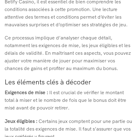
Betify Casino, il est essentiel de bien comprendre les
conditions associées à cette promotion. Une lecture
attentive des termes et conditions permet d’éviter les
mauvaises surprises et d’optimiser ses stratégies de jeu.
Ce processus implique d’analyser chaque détail,
notamment les exigences de mise, les jeux éligibles et les
délais de validité. En maîtrisant ces aspects, vous pouvez
ajuster votre manière de jouer pour maximiser vos
chances de gains et profiter au maximum du bonus.
Les éléments clés à décoder
Exigences de mise :
Il est crucial de vérifier le montant
total à miser et le nombre de fois que le bonus doit être
misé avant de pouvoir retirer.
Jeux éligibles :
Certains jeux comptent pour une partie ou
la totalité des exigences de mise. Il faut s’assurer que vos
jeux préférés y figurent.