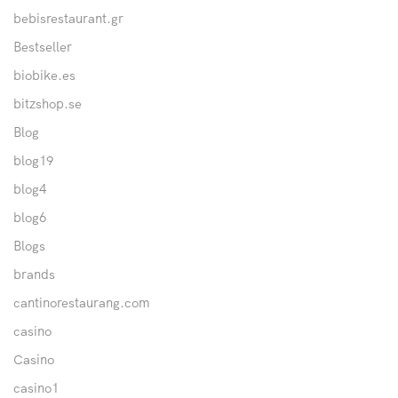
bebisrestaurant.gr
Bestseller
biobike.es
bitzshop.se
Blog
blog19
blog4
blog6
Blogs
brands
cantinorestaurang.com
casino
Casino
casino1