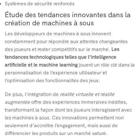
Systèmes de sécurité renforcés
Étude des tendances innovantes dans la
création de machines à sous
Les développeurs de machines à sous innovent
constamment pour répondre aux attentes changeantes
des joueurs et rester compétitifs sur le marché.
Les
tendances technologiques telles que l’intelligence
artificielle et le machine learning
jouent un rôle clé dans la
personnalisation de l’expérience utilisateur et
l’optimisation des fonctionnalités des jeux.
De plus, l’intégration de
réalité virtuelle et réalité
augmentée
offre des expériences immersives inédites,
transformant la façon dont les joueurs interagissent avec
les machines à sous. Ces innovations permettent non
seulement d’accroître l’engagement, mais aussi de
différencier les produits sur un marché saturé.