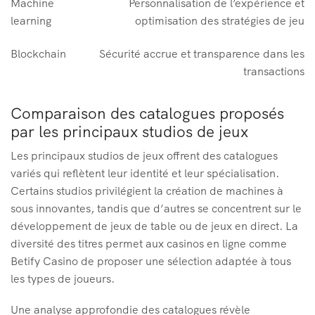
Machine
Personnalisation de l’expérience et
learning
optimisation des stratégies de jeu
Blockchain
Sécurité accrue et transparence dans les
transactions
Comparaison des catalogues proposés
par les principaux studios de jeux
Les principaux studios de jeux offrent des catalogues
variés qui reflètent leur identité et leur spécialisation.
Certains studios privilégient la création de machines à
sous innovantes, tandis que d’autres se concentrent sur le
développement de jeux de table ou de jeux en direct. La
diversité des titres permet aux casinos en ligne comme
Betify Casino de proposer une sélection adaptée à tous
les types de joueurs.
Une analyse approfondie des catalogues révèle