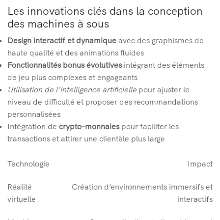
Les innovations clés dans la conception
des machines à sous
Design interactif et dynamique
avec des graphismes de
haute qualité et des animations fluides
Fonctionnalités bonus évolutives
intégrant des éléments
de jeu plus complexes et engageants
Utilisation de l’intelligence artificielle
pour ajuster le
niveau de difficulté et proposer des recommandations
personnalisées
Intégration de
crypto-monnaies
pour faciliter les
transactions et attirer une clientèle plus large
Technologie
Impact
Réalité
Création d’environnements immersifs et
virtuelle
interactifs