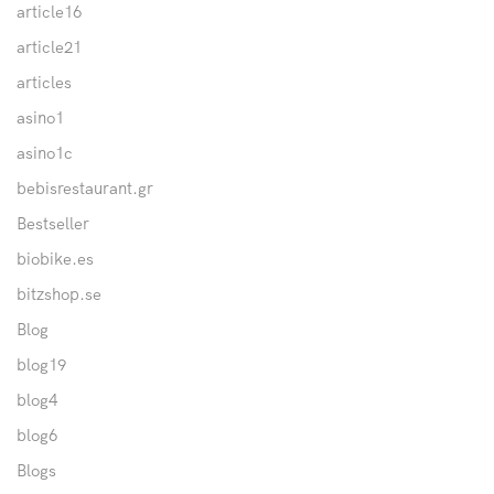
article16
article21
articles
asino1
asino1c
bebisrestaurant.gr
Bestseller
biobike.es
bitzshop.se
Blog
blog19
blog4
blog6
Blogs