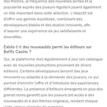
des thèmes, la fréquence des nouvelles sorties et la
popularité auprès des joueurs réguliers jouent également
un rôle important dans cette sélection. L’objectif est
d’offrir une gamme équilibrée, combinant des
développeurs établis et des studios innovants, afin
d’assurer une expérience de jeu satisfaisante et
diversifiée.
Existe-t-il des nouveautés parmi les éditeurs sur
Betify Casino ?
Oui, la plateforme met régulièrement à jour son catalogue
avec de nouvelles productions provenant de divers
éditeurs. Certains développeurs lancent des jeux
innovants ou adaptés à la demande des joueurs, ce qui
permet d’enrichir l’offre et d’introduire des expériences
différentes. La présence d’éditeurs émergents en plus des
grands noms garantit que les joueurs ont accès à des
nouveautés et à des thèmes originaux, rendant chaque
visite unique et pleine de surprises.