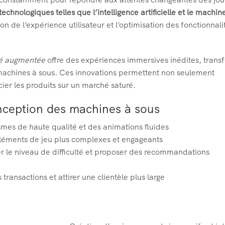
echnologiques telles que l’intelligence artificielle et le machin
on de l’expérience utilisateur et l’optimisation des fonctionnali
lité augmentée
offre des expériences immersives inédites, trans
s machines à sous. Ces innovations permettent non seulement
cier les produits sur un marché saturé.
onception des machines à sous
mes de haute qualité et des animations fluides
éléments de jeu plus complexes et engageants
r le niveau de difficulté et proposer des recommandations
s transactions et attirer une clientèle plus large