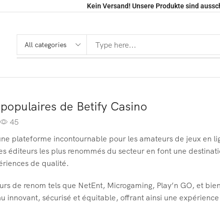
Kein Versand! Unsere Produkte sind aussch
 populaires de Betify Casino
45
e plateforme incontournable pour les amateurs de jeux en li
 les éditeurs les plus renommés du secteur en font une destinat
ériences de qualité.
urs de renom tels que NetEnt, Microgaming, Play’n GO, et bie
u innovant, sécurisé et équitable, offrant ainsi une expérience