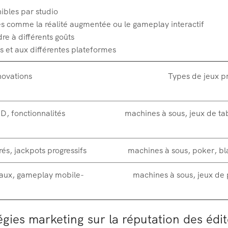
ibles par studio
es comme la réalité augmentée ou le gameplay interactif
e à différents goûts
 et aux différentes plateformes
novations
Types de jeux p
, fonctionnalités
machines à sous, jeux de tab
rés, jackpots progressifs
machines à sous, poker, bl
naux, gameplay mobile-
machines à sous, jeux de 
égies marketing sur la réputation des édi