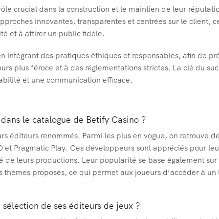
ôle crucial dans la construction et le maintien de leur réputat
approches innovantes, transparentes et centrées sur le client, c
é et à attirer un public fidèle.
 en intégrant des pratiques éthiques et responsables, afin de pr
urs plus féroce et à des réglementations strictes. La clé du su
sabilité et une communication efficace.
s dans le catalogue de Betify Casino ?
rs éditeurs renommés. Parmi les plus en vogue, on retrouve d
 et Pragmatic Play. Ces développeurs sont appréciés pour leu
lité de leurs productions. Leur popularité se base également sur 
des thèmes proposés, ce qui permet aux joueurs d’accéder à un 
sélection de ses éditeurs de jeux ?