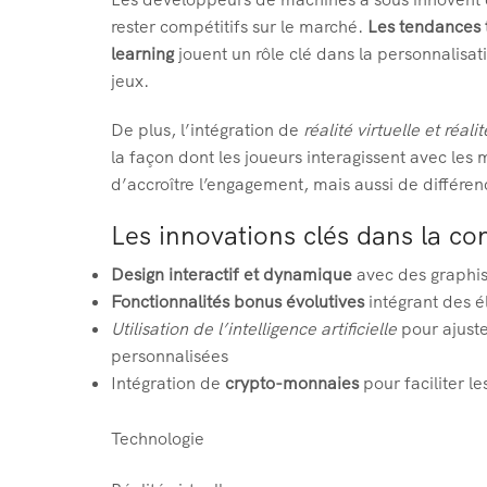
rester compétitifs sur le marché.
Les tendances t
learning
jouent un rôle clé dans la personnalisati
jeux.
De plus, l’intégration de
réalité virtuelle et réa
la façon dont les joueurs interagissent avec le
d’accroître l’engagement, mais aussi de différen
Les innovations clés dans la c
Design interactif et dynamique
avec des graphis
Fonctionnalités bonus évolutives
intégrant des 
Utilisation de l’intelligence artificielle
pour ajuste
personnalisées
Intégration de
crypto-monnaies
pour faciliter le
Technologie