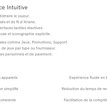
e Intuitive
straire le joueur.
és et de fil d’Ariane.
faces tactiles réactives.
use et iconographie explicite.
ipales comme Jeux, Promotions, Support.
e de jeux par type ou fournisseur.
ges personnels et de paiement.
s appareils
Expérience fluide en t
n simplifié
Réduction du temps de re
 cohérente
Facilitation de la compr