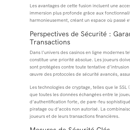
Les avantages de cette fusion incluent une acces
immersion plus profonde grâce aux fonctionnalit
harmonieusement, créant un espace où passé et p
Perspectives de Sécurité : Gara
Transactions
Dans l’univers des casinos en ligne modernes tel
constitue une priorité absolue. Les joueurs doiv
sont protégées contre toute tentative d’intrusion
œuvre des protocoles de sécurité avancés, assur
Les technologies de cryptage, telles que le SSL 
que toutes les données échangées entre le joueur 
d’authentification forte, de pare-feu sophistiqu
piratage ou d’accès non autorisé. La combinaiso
joueurs et de leurs transactions financières.
Mesures de Sécurité Clés