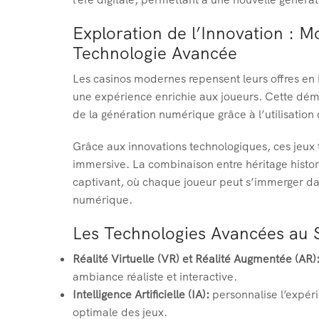
Exploration de l’Innovation : M
Technologie Avancée
Les casinos modernes repensent leurs offres en i
une expérience enrichie aux joueurs. Cette déma
de la génération numérique grâce à l’utilisation
Grâce aux innovations technologiques, ces jeux tr
immersive. La combinaison entre héritage histo
captivant, où chaque joueur peut s’immerger da
numérique.
Les Technologies Avancées au S
Réalité Virtuelle (VR) et Réalité Augmentée (AR)
ambiance réaliste et interactive.
Intelligence Artificielle (IA):
personnalise l’expér
optimale des jeux.