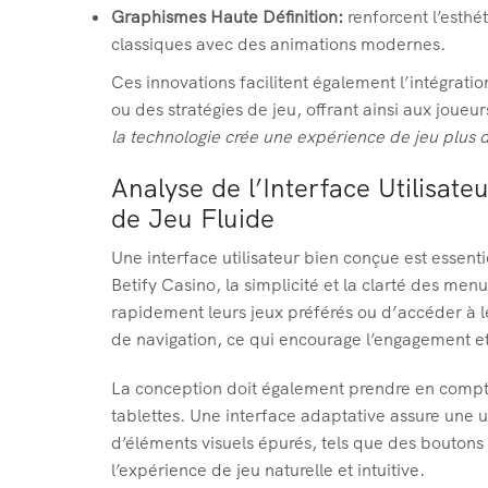
Graphismes Haute Définition:
renforcent l’esthét
classiques avec des animations modernes.
Ces innovations facilitent également l’intégration
ou des stratégies de jeu, offrant ainsi aux joue
la technologie crée une expérience de jeu plu
Analyse de l’Interface Utilisat
de Jeu Fluide
Une interface utilisateur bien conçue est essenti
Betify Casino, la simplicité et la clarté des men
rapidement leurs jeux préférés ou d’accéder à le
de navigation, ce qui encourage l’engagement et 
La conception doit également prendre en compte 
tablettes. Une interface adaptative assure une util
d’éléments visuels épurés, tels que des boutons c
l’expérience de jeu naturelle et intuitive.