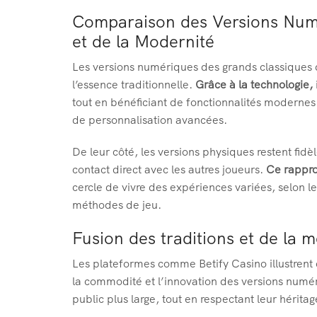
Comparaison des Versions Numé
et de la Modernité
Les versions numériques des grands classiques 
l’essence traditionnelle.
Grâce à la technologie,
tout en bénéficiant de fonctionnalités modernes t
de personnalisation avancées.
De leur côté, les versions physiques restent fid
contact direct avec les autres joueurs.
Ce rappro
cercle de vivre des expériences variées, selon l
méthodes de jeu.
Fusion des traditions et de la 
Les plateformes comme Betify Casino illustrent
la commodité et l’innovation des versions numé
public plus large, tout en respectant leur héritag