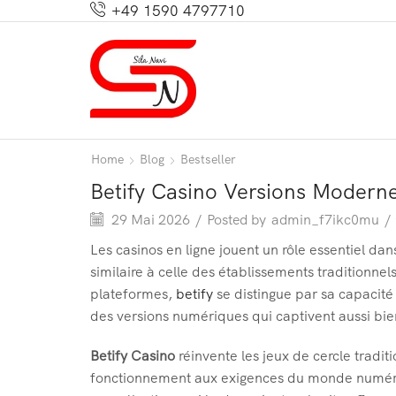
⁦+49 1590 4797710⁩
Home
Blog
Bestseller
Betify Casino Versions Modern
29 Mai 2026
/
Posted by
admin_f7ikc0mu
/
Les casinos en ligne jouent un rôle essentiel da
similaire à celle des établissements traditionne
plateformes,
betify
se distingue par sa capacité
des versions numériques qui captivent aussi bie
Betify Casino
réinvente les jeux de cercle traditi
fonctionnement aux exigences du monde numéri