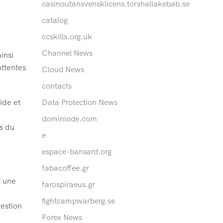
casinoutansvensklicens.torshallakebab.se
catalog
ccskills.org.uk
Channel News
insi
attentes
Cloud News
contacts
ide et
Data Protection News
dominiode.com
s du
e
espace-bansard.org
fabacoffee.gr
t une
farospiraeus.gr
fightcampwarberg.se
estion
Forex News