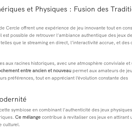
riques et Physiques : Fusion des Tradit
de Cercle offrent une expérience de jeu innovante tout en con
il est possible de retrouver l’ambiance authentique des jeux de
elles que le streaming en direct, l’interactivité accrue, et des 
èles aux racines historiques, avec une atmosphère conviviale et
chement entre ancien et nouveau
permet aux amateurs de je
eurs préférences, tout en appréciant l’évolution constante des
modernité
 cette symbiose en combinant l’authenticité des jeux physique
riques.
Ce mélange
contribue à revitaliser ces jeux en attirant 
e culturel.