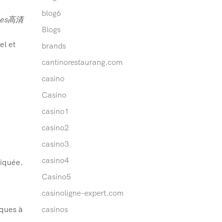
blog6
smes高清
Blogs
el et
brands
cantinorestaurang.com
casino
Casino
casino1
casino2
casino3
casino4
tiquée.
Casino5
casinoligne-expert.com
casinos
iques à