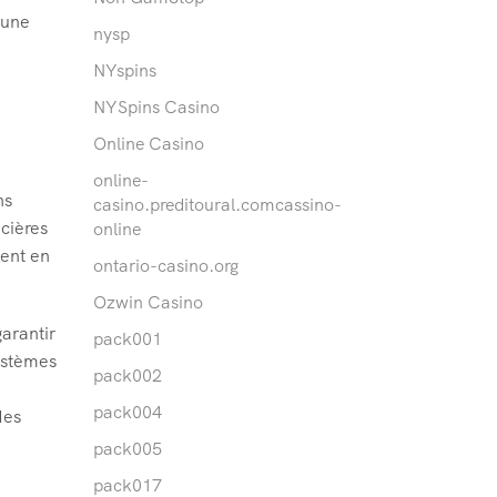
 une
nysp
NYspins
NYSpins Casino
Online Casino
online-
ns
casino.preditoural.comcassino-
ncières
online
tent en
ontario-casino.org
Ozwin Casino
garantir
pack001
systèmes
pack002
pack004
des
pack005
pack017