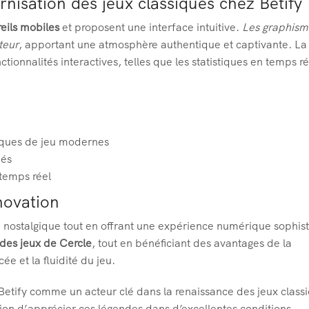
rnisation des jeux classiques chez Betify
eils mobiles
et proposent une interface intuitive.
Les graphi
teur
, apportant une atmosphère authentique et captivante. La
ionnalités interactives, telles que les statistiques en temps ré
niques de jeu modernes
iés
temps réel
novation
e nostalgique tout en offrant une expérience numérique sophis
 des jeux de Cercle
, tout en bénéficiant des avantages de la
ée et la fluidité du jeu.
Betify comme un acteur clé dans la renaissance des jeux class
tion d’apprécier ces légendes dans d’excellentes conditions.