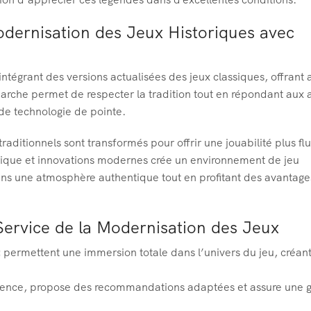
odernisation des Jeux Historiques avec
ntégrant des versions actualisées des jeux classiques, offrant a
rche permet de respecter la tradition tout en répondant aux 
 de technologie de pointe.
aditionnels sont transformés pour offrir une jouabilité plus flu
rique et innovations modernes crée un environnement de jeu
ns une atmosphère authentique tout en profitant des avantage
ervice de la Modernisation des Jeux
:
permettent une immersion totale dans l’univers du jeu, créan
ience, propose des recommandations adaptées et assure une g