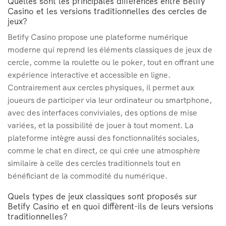
Quelles sont les principales différences entre Betify
Casino et les versions traditionnelles des cercles de
jeux?
Betify Casino propose une plateforme numérique
moderne qui reprend les éléments classiques de jeux de
cercle, comme la roulette ou le poker, tout en offrant une
expérience interactive et accessible en ligne.
Contrairement aux cercles physiques, il permet aux
joueurs de participer via leur ordinateur ou smartphone,
avec des interfaces conviviales, des options de mise
variées, et la possibilité de jouer à tout moment. La
plateforme intègre aussi des fonctionnalités sociales,
comme le chat en direct, ce qui crée une atmosphère
similaire à celle des cercles traditionnels tout en
bénéficiant de la commodité du numérique.
Quels types de jeux classiques sont proposés sur
Betify Casino et en quoi diffèrent-ils de leurs versions
traditionnelles?