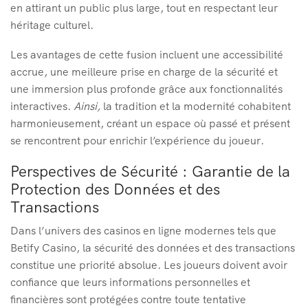
en attirant un public plus large, tout en respectant leur
héritage culturel.
Les avantages de cette fusion incluent une accessibilité
accrue, une meilleure prise en charge de la sécurité et
une immersion plus profonde grâce aux fonctionnalités
interactives.
Ainsi,
la tradition et la modernité cohabitent
harmonieusement, créant un espace où passé et présent
se rencontrent pour enrichir l’expérience du joueur.
Perspectives de Sécurité : Garantie de la
Protection des Données et des
Transactions
Dans l’univers des casinos en ligne modernes tels que
Betify Casino, la sécurité des données et des transactions
constitue une priorité absolue. Les joueurs doivent avoir
confiance que leurs informations personnelles et
financières sont protégées contre toute tentative