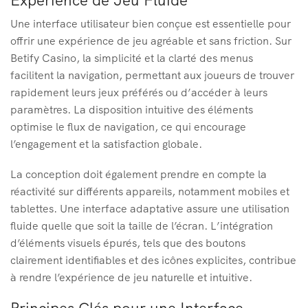
Expérience de Jeu Fluide
Une interface utilisateur bien conçue est essentielle pour
offrir une expérience de jeu agréable et sans friction. Sur
Betify Casino, la simplicité et la clarté des menus
facilitent la navigation, permettant aux joueurs de trouver
rapidement leurs jeux préférés ou d’accéder à leurs
paramètres. La disposition intuitive des éléments
optimise le flux de navigation, ce qui encourage
l’engagement et la satisfaction globale.
La conception doit également prendre en compte la
réactivité sur différents appareils, notamment mobiles et
tablettes. Une interface adaptative assure une utilisation
fluide quelle que soit la taille de l’écran. L’intégration
d’éléments visuels épurés, tels que des boutons
clairement identifiables et des icônes explicites, contribue
à rendre l’expérience de jeu naturelle et intuitive.
Principes Clés pour une Interface