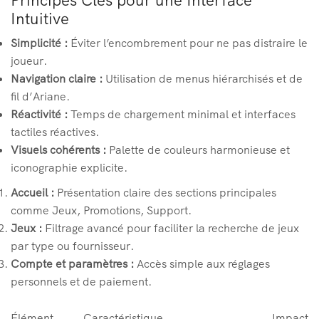
Intuitive
Simplicité :
Éviter l’encombrement pour ne pas distraire le
joueur.
Navigation claire :
Utilisation de menus hiérarchisés et de
fil d’Ariane.
Réactivité :
Temps de chargement minimal et interfaces
tactiles réactives.
Visuels cohérents :
Palette de couleurs harmonieuse et
iconographie explicite.
Accueil :
Présentation claire des sections principales
comme Jeux, Promotions, Support.
Jeux :
Filtrage avancé pour faciliter la recherche de jeux
par type ou fournisseur.
Compte et paramètres :
Accès simple aux réglages
personnels et de paiement.
Élément
Caractéristique
Impact