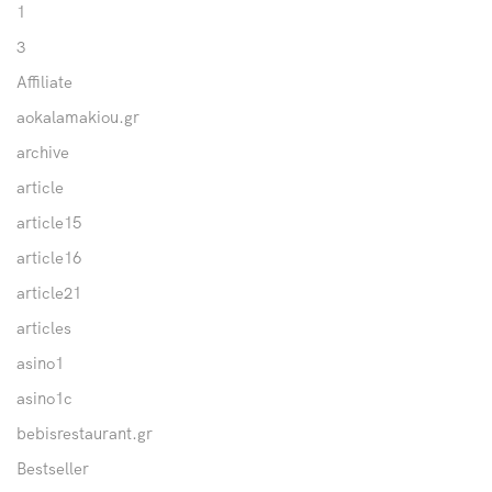
1
3
Affiliate
aokalamakiou.gr
archive
article
article15
article16
article21
articles
asino1
asino1c
bebisrestaurant.gr
Bestseller