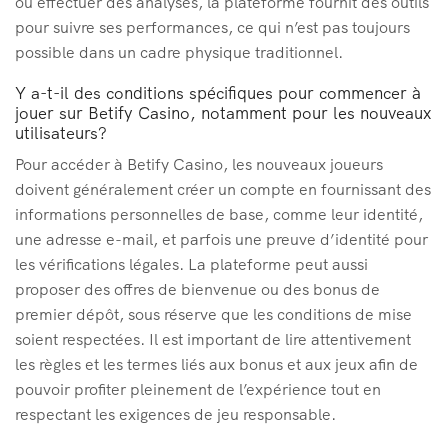
ou effectuer des analyses, la plateforme fournit des outils
pour suivre ses performances, ce qui n’est pas toujours
possible dans un cadre physique traditionnel.
Y a-t-il des conditions spécifiques pour commencer à
jouer sur Betify Casino, notamment pour les nouveaux
utilisateurs?
Pour accéder à Betify Casino, les nouveaux joueurs
doivent généralement créer un compte en fournissant des
informations personnelles de base, comme leur identité,
une adresse e-mail, et parfois une preuve d’identité pour
les vérifications légales. La plateforme peut aussi
proposer des offres de bienvenue ou des bonus de
premier dépôt, sous réserve que les conditions de mise
soient respectées. Il est important de lire attentivement
les règles et les termes liés aux bonus et aux jeux afin de
pouvoir profiter pleinement de l’expérience tout en
respectant les exigences de jeu responsable.