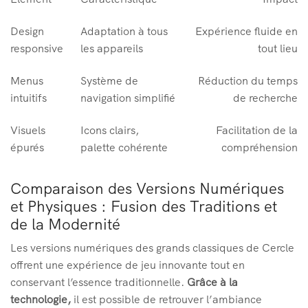
Design
Adaptation à tous
Expérience fluide en
responsive
les appareils
tout lieu
Menus
Système de
Réduction du temps
intuitifs
navigation simplifié
de recherche
Visuels
Icons clairs,
Facilitation de la
épurés
palette cohérente
compréhension
Comparaison des Versions Numériques
et Physiques : Fusion des Traditions et
de la Modernité
Les versions numériques des grands classiques de Cercle
offrent une expérience de jeu innovante tout en
conservant l’essence traditionnelle.
Grâce à la
technologie,
il est possible de retrouver l’ambiance