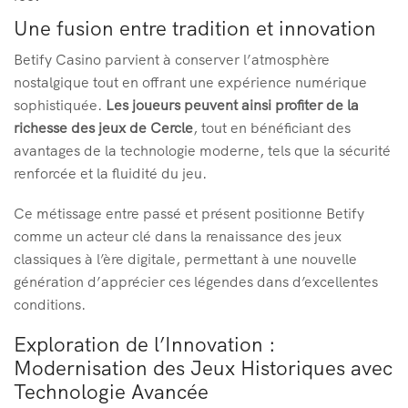
Une fusion entre tradition et innovation
Betify Casino parvient à conserver l’atmosphère
nostalgique tout en offrant une expérience numérique
sophistiquée.
Les joueurs peuvent ainsi profiter de la
richesse des jeux de Cercle
, tout en bénéficiant des
avantages de la technologie moderne, tels que la sécurité
renforcée et la fluidité du jeu.
Ce métissage entre passé et présent positionne Betify
comme un acteur clé dans la renaissance des jeux
classiques à l’ère digitale, permettant à une nouvelle
génération d’apprécier ces légendes dans d’excellentes
conditions.
Exploration de l’Innovation :
Modernisation des Jeux Historiques avec
Technologie Avancée