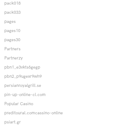
pack018
pack033
pages
pages10
pages30
Partners
Partnerzy
pbn1_e3vkts6gegp
pbn2_p9ugexr9wh9
persianroyalgrill.se
pin-up-online-cl.com
Popular Casino
preditoural.comcassino-online
psiart.gr