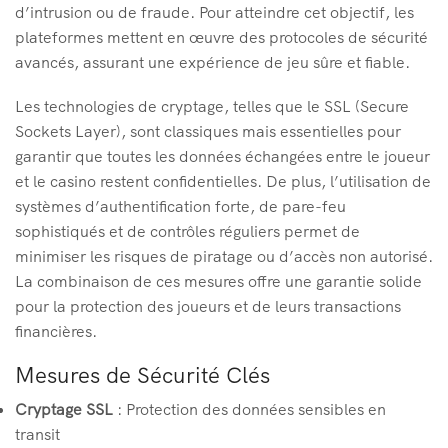
d’intrusion ou de fraude. Pour atteindre cet objectif, les
plateformes mettent en œuvre des protocoles de sécurité
avancés, assurant une expérience de jeu sûre et fiable.
Les technologies de cryptage, telles que le SSL (Secure
Sockets Layer), sont classiques mais essentielles pour
garantir que toutes les données échangées entre le joueur
et le casino restent confidentielles. De plus, l’utilisation de
systèmes d’authentification forte, de pare-feu
sophistiqués et de contrôles réguliers permet de
minimiser les risques de piratage ou d’accès non autorisé.
La combinaison de ces mesures offre une garantie solide
pour la protection des joueurs et de leurs transactions
financières.
Mesures de Sécurité Clés
Cryptage SSL
: Protection des données sensibles en
transit