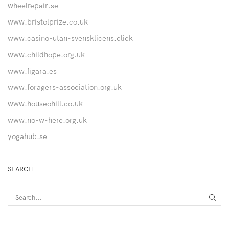
wheelrepair.se
www.bristolprize.co.uk
www.casino-utan-svensklicens.click
www.childhope.org.uk
www.figara.es
www.foragers-association.org.uk
www.houseohill.co.uk
www.no-w-here.org.uk
yogahub.se
SEARCH