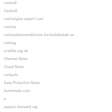
casino4
Casino5
casinoligne-expert.com
casinos
casinoutansvensklicens.torshallakebab.se
catalog
ccskills.org.uk
Channel News
Cloud News
contacts
Data Protection News
dominiode.com
e
espace-bansard.org