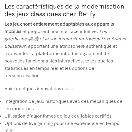
Les caractéristiques de la modernisation
des jeux classiques chez Betify
Les jeux sont entièrement adaptables aux appareils
mobiles
et proposent une interface intuitive.
Les
graphismes高清 et le son immersif renforcent l’expérience
utilisateur
, apportant une atmosphère authentique et
captivante. La plateforme introduit également de
nouvelles fonctionnalités interactives, telles que les
statistiques en temps réel et les options de
personnalisation.
Voici quelques innovations clés :
Intégration de jeux historiques avec des mécaniques de
jeu modernes
Utilisation d’algorithmes de jeu équitables certifiés
Options de live gaming pour une expérience en temps
réel