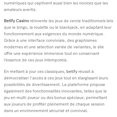
numériques qui captivent aussi bien les novices que les
amateurs avertis.
Betify Casino
réinvente les jeux de cercle traditionnels tels
que le bingo, la roulette ou le blackjack, en adaptant leur
fonctionnement aux exigences du monde numérique.
Grâce à une interface conviviale, des graphismes
modernes et une sélection variée de variantes, le site
offre une expérience immersive tout en conservant
l’essence de ces jeux intemporels.
En mettant à jour ces classiques,
betify
réussit à
démocratiser l’accès à ces jeux tout en élargissant leurs
possibilités de divertissement. La plateforme propose
également des fonctionnalités innovantes, telles que le
jeu en multi-joueur ou des bonus spéciaux, permettant
aux joueurs de profiter pleinement de chaque session
dans un environnement sécurisé et convivial.