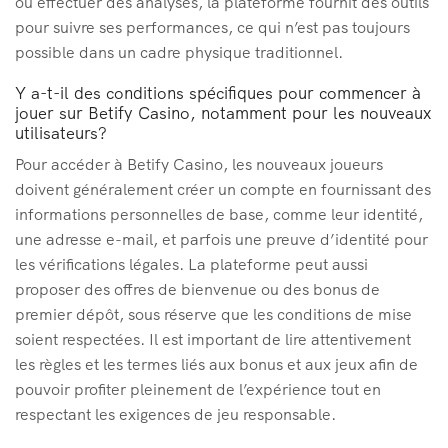
ou effectuer des analyses, la plateforme fournit des outils
pour suivre ses performances, ce qui n’est pas toujours
possible dans un cadre physique traditionnel.
Y a-t-il des conditions spécifiques pour commencer à
jouer sur Betify Casino, notamment pour les nouveaux
utilisateurs?
Pour accéder à Betify Casino, les nouveaux joueurs
doivent généralement créer un compte en fournissant des
informations personnelles de base, comme leur identité,
une adresse e-mail, et parfois une preuve d’identité pour
les vérifications légales. La plateforme peut aussi
proposer des offres de bienvenue ou des bonus de
premier dépôt, sous réserve que les conditions de mise
soient respectées. Il est important de lire attentivement
les règles et les termes liés aux bonus et aux jeux afin de
pouvoir profiter pleinement de l’expérience tout en
respectant les exigences de jeu responsable.