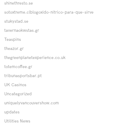
shinethresto.se
sotoxtreme.clblogoxido-nitrico-para-que-sirve
stukystad.se
tavernaokwstas.gr
Teaspins
theazor.gr
thegreenplanetexperience.co.uk
totemcoffee.gr
tribunasportsbar.pt
UK Casinos
Uncategorized
uniquelyvancouvershow.com
updates
Utilities News