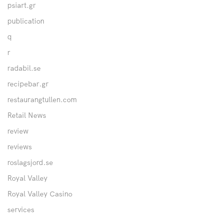
psiart.gr
publication
q
r
radabil.se
recipebar.gr
restaurangtullen.com
Retail News
review
reviews
roslagsjord.se
Royal Valley
Royal Valley Casino
services