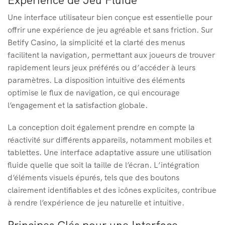
Expérience de Jeu Fluide
Une interface utilisateur bien conçue est essentielle pour
offrir une expérience de jeu agréable et sans friction. Sur
Betify Casino, la simplicité et la clarté des menus
facilitent la navigation, permettant aux joueurs de trouver
rapidement leurs jeux préférés ou d’accéder à leurs
paramètres. La disposition intuitive des éléments
optimise le flux de navigation, ce qui encourage
l’engagement et la satisfaction globale.
La conception doit également prendre en compte la
réactivité sur différents appareils, notamment mobiles et
tablettes. Une interface adaptative assure une utilisation
fluide quelle que soit la taille de l’écran. L’intégration
d’éléments visuels épurés, tels que des boutons
clairement identifiables et des icônes explicites, contribue
à rendre l’expérience de jeu naturelle et intuitive.
Principes Clés pour une Interface