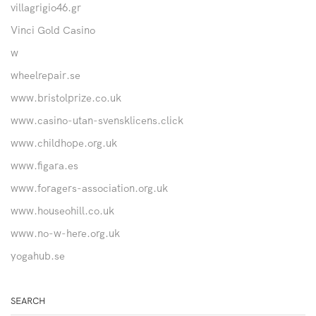
villagrigio46.gr
Vinci Gold Casino
w
wheelrepair.se
www.bristolprize.co.uk
www.casino-utan-svensklicens.click
www.childhope.org.uk
www.figara.es
www.foragers-association.org.uk
www.houseohill.co.uk
www.no-w-here.org.uk
yogahub.se
SEARCH