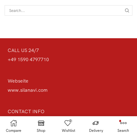
CALL US 24/7
⁦+49 1590 4797710⁩
Webseite
www.silanavi.com
CONTACT INFO
Friedrichstraße 8 Fellbach 70736
0
Compare
Shop
Wishlist
Delivery
Search