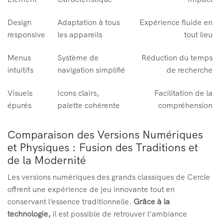
Design
Adaptation à tous
Expérience fluide en
responsive
les appareils
tout lieu
Menus
Système de
Réduction du temps
intuitifs
navigation simplifié
de recherche
Visuels
Icons clairs,
Facilitation de la
épurés
palette cohérente
compréhension
Comparaison des Versions Numériques
et Physiques : Fusion des Traditions et
de la Modernité
Les versions numériques des grands classiques de Cercle
offrent une expérience de jeu innovante tout en
conservant l’essence traditionnelle.
Grâce à la
technologie,
il est possible de retrouver l’ambiance