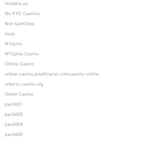
niudalia.es
No KYC Casinos
Non GamStop
nysp
NYspins
NYSpins Casino
Online Casino
online-casino.preditoural.comcassino-online
ontario-casino.org
Ozwin Casino
pack001
pack002
pack004
pack005