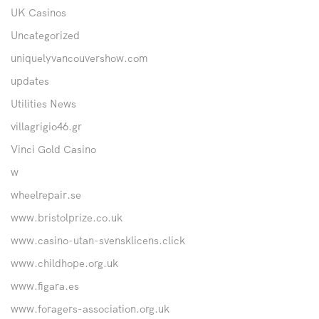
UK Casinos
Uncategorized
uniquelyvancouvershow.com
updates
Utilities News
villagrigio46.gr
Vinci Gold Casino
w
wheelrepair.se
www.bristolprize.co.uk
www.casino-utan-svensklicens.click
www.childhope.org.uk
www.figara.es
www.foragers-association.org.uk