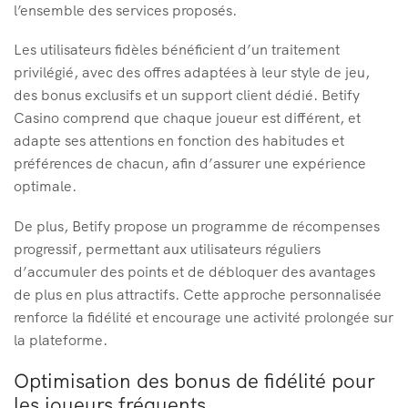
l’ensemble des services proposés.
Les utilisateurs fidèles bénéficient d’un traitement
privilégié, avec des offres adaptées à leur style de jeu,
des bonus exclusifs et un support client dédié. Betify
Casino comprend que chaque joueur est différent, et
adapte ses attentions en fonction des habitudes et
préférences de chacun, afin d’assurer une expérience
optimale.
De plus, Betify propose un programme de récompenses
progressif, permettant aux utilisateurs réguliers
d’accumuler des points et de débloquer des avantages
de plus en plus attractifs. Cette approche personnalisée
renforce la fidélité et encourage une activité prolongée sur
la plateforme.
Optimisation des bonus de fidélité pour
les joueurs fréquents