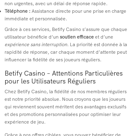
non urgentes, avec un délai de réponse rapide.
Téléphone :
Assistance directe pour une prise en charge
immédiate et personnalisée.
Grâce à ces services, Betify Casino s’assure que chaque
utilisateur bénéficie d’un
soutien efficace
et d’une
expérience sans interruption
. La priorité est donnée à la
rapidité de réponse, car chaque moment d’attente peut
influencer la fidélité de ses joueurs réguliers.
Betify Casino – Attentions Particulières
pour les Utilisateurs Réguliers
Chez Betify Casino, la fidélité de nos membres réguliers
est notre priorité absolue. Nous croyons que les joueurs
qui reviennent souvent méritent des avantages exclusifs
et des promotions personnalisées pour optimiser leur
expérience de jeu.
Grâce à nos offres ciblées, vous pouvez bénéficier de