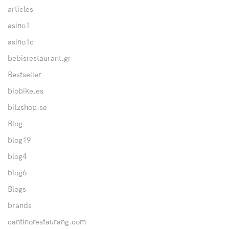
articles
asino1
asino1c
bebisrestaurant.gr
Bestseller
biobike.es
bitzshop.se
Blog
blog19
blog4
blog6
Blogs
brands
cantinorestaurang.com