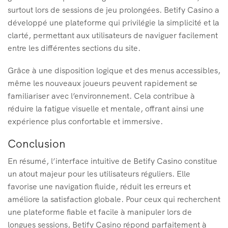
surtout lors de sessions de jeu prolongées. Betify Casino a
développé une plateforme qui privilégie la simplicité et la
clarté, permettant aux utilisateurs de naviguer facilement
entre les différentes sections du site.
Grâce à une disposition logique et des menus accessibles,
même les nouveaux joueurs peuvent rapidement se
familiariser avec l’environnement. Cela contribue à
réduire la fatigue visuelle et mentale, offrant ainsi une
expérience plus confortable et immersive.
Conclusion
En résumé, l’interface intuitive de Betify Casino constitue
un atout majeur pour les utilisateurs réguliers. Elle
favorise une navigation fluide, réduit les erreurs et
améliore la satisfaction globale. Pour ceux qui recherchent
une plateforme fiable et facile à manipuler lors de
longues sessions, Betify Casino répond parfaitement à