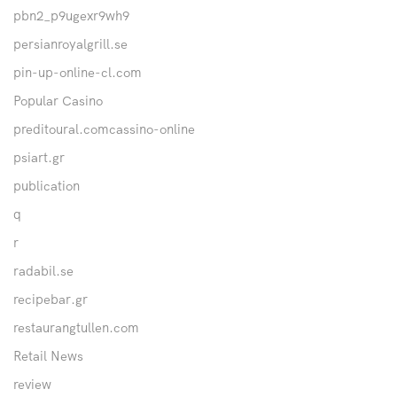
pbn2_p9ugexr9wh9
persianroyalgrill.se
pin-up-online-cl.com
Popular Casino
preditoural.comcassino-online
psiart.gr
publication
q
r
radabil.se
recipebar.gr
restaurangtullen.com
Retail News
review