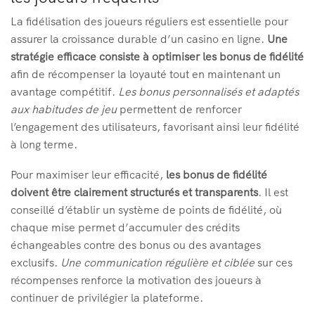
La fidélisation des joueurs réguliers est essentielle pour
assurer la croissance durable d’un casino en ligne.
Une
stratégie efficace consiste à optimiser les bonus de fidélité
afin de récompenser la loyauté tout en maintenant un
avantage compétitif.
Les bonus personnalisés et adaptés
aux habitudes de jeu
permettent de renforcer
l’engagement des utilisateurs, favorisant ainsi leur fidélité
à long terme.
Pour maximiser leur efficacité,
les bonus de fidélité
doivent être clairement structurés et transparents
. Il est
conseillé d’établir un système de points de fidélité, où
chaque mise permet d’accumuler des crédits
échangeables contre des bonus ou des avantages
exclusifs.
Une communication régulière et ciblée
sur ces
récompenses renforce la motivation des joueurs à
continuer de privilégier la plateforme.