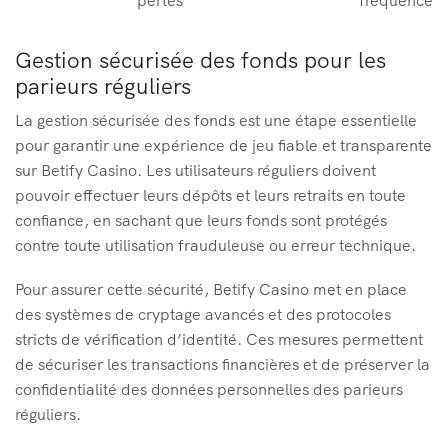
pertes
fréquence
Gestion sécurisée des fonds pour les
parieurs réguliers
La gestion sécurisée des fonds est une étape essentielle
pour garantir une expérience de jeu fiable et transparente
sur Betify Casino. Les utilisateurs réguliers doivent
pouvoir effectuer leurs dépôts et leurs retraits en toute
confiance, en sachant que leurs fonds sont protégés
contre toute utilisation frauduleuse ou erreur technique.
Pour assurer cette sécurité, Betify Casino met en place
des systèmes de cryptage avancés et des protocoles
stricts de vérification d’identité. Ces mesures permettent
de sécuriser les transactions financières et de préserver la
confidentialité des données personnelles des parieurs
réguliers.