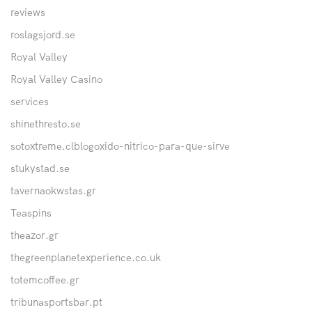
reviews
roslagsjord.se
Royal Valley
Royal Valley Casino
services
shinethresto.se
sotoxtreme.clblogoxido-nitrico-para-que-sirve
stukystad.se
tavernaokwstas.gr
Teaspins
theazor.gr
thegreenplanetexperience.co.uk
totemcoffee.gr
tribunasportsbar.pt