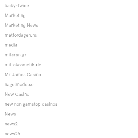
lucky-twice
Marketing
Marketing News
matfordagen.nu
media
miteran.gr
mitrakosmetik.de
Mr James Casino
nagelmode.se
New Casino
new non gamstop casinos
News
news2
news26