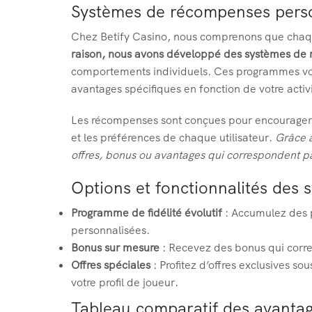
Systèmes de récompenses perso
Chez Betify Casino, nous comprenons que chaqu
raison, nous avons développé des systèmes de
comportements individuels. Ces programmes vou
avantages spécifiques en fonction de votre activ
Les récompenses sont conçues pour encourager la 
et les préférences de chaque utilisateur.
Grâce à
offres, bonus ou avantages qui correspondent pa
Options et fonctionnalités des
Programme de fidélité évolutif
: Accumulez des 
personnalisées.
Bonus sur mesure
: Recevez des bonus qui corres
Offres spéciales
: Profitez d’offres exclusives so
votre profil de joueur.
Tableau comparatif des avanta