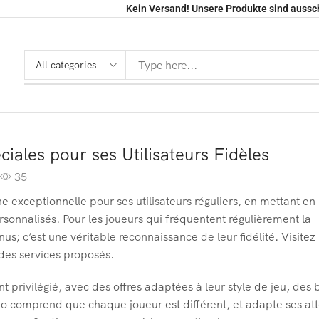
Kein Versand! Unsere Produkte sind aussch
ales pour ses Utilisateurs Fidèles
35
e exceptionnelle pour ses utilisateurs réguliers, en mettant en
sonnalisés. Pour les joueurs qui fréquentent régulièrement la
us; c’est une véritable reconnaissance de leur fidélité. Visitez
des services proposés.
ent privilégié, avec des offres adaptées à leur style de jeu, des
ino comprend que chaque joueur est différent, et adapte ses at