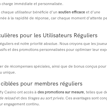
en charge immédiate et personnalisée.
 chaque utilisateur bénéficie d’un
soutien efficace
et d’une
onnée à la rapidité de réponse, car chaque moment d’attente p
ulières pour les Utilisateurs Réguliers
éguliers est notre priorité absolue. Nous croyons que les joueu
sifs et des promotions personnalisées pour optimiser leur ex
cier de récompenses spéciales, ainsi que de bonus conçus pour
eu unique.
 ciblées pour membres réguliers
fy Casino ont accès à
des promotions sur mesure
, telles que d
de reload
et des
tirages au sort privés
. Ces avantages sont con
eur engagement continu.