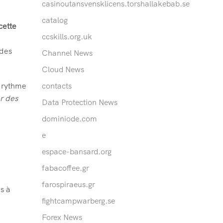
casinoutansvensklicens.torshallakebab.se
catalog
cette
ccskills.org.uk
 des
Channel News
Cloud News
e rythme
contacts
r des
Data Protection News
dominiode.com
e
espace-bansard.org
fabacoffee.gr
farospiraeus.gr
s à
fightcampwarberg.se
Forex News