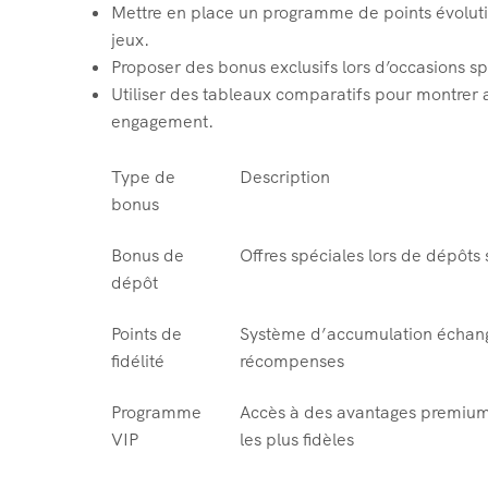
Mettre en place un programme de points évoluti
jeux.
Proposer des bonus exclusifs lors d’occasions sp
Utiliser des tableaux comparatifs pour montrer 
engagement.
Type de
Description
bonus
Bonus de
Offres spéciales lors de dépôts 
dépôt
Points de
Système d’accumulation échang
fidélité
récompenses
Programme
Accès à des avantages premium
VIP
les plus fidèles