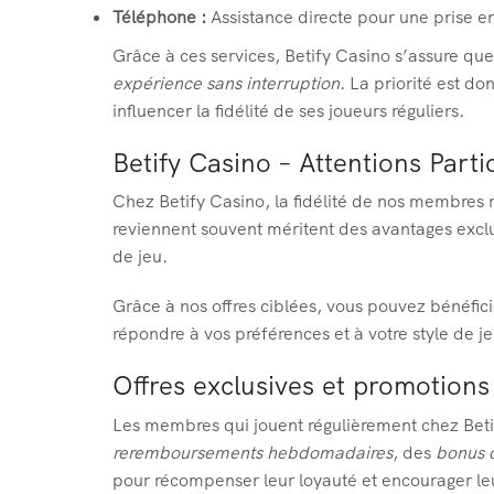
Téléphone :
Assistance directe pour une prise 
Grâce à ces services, Betify Casino s’assure que
expérience sans interruption
. La priorité est d
influencer la fidélité de ses joueurs réguliers.
Betify Casino – Attentions Partic
Chez Betify Casino, la fidélité de nos membres r
reviennent souvent méritent des avantages exclu
de jeu.
Grâce à nos offres ciblées, vous pouvez bénéfi
répondre à vos préférences et à votre style de j
Offres exclusives et promotions
Les membres qui jouent régulièrement chez Beti
reremboursements hebdomadaires
, des
bonus 
pour récompenser leur loyauté et encourager l