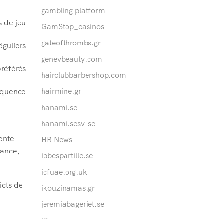
gambling platform
s de jeu
GamStop_casinos
gateofthrombs.gr
éguliers
genevbeauty.com
préférés
hairclubbarbershop.com
hairmine.gr
réquence
hanami.se
hanami.sesv-se
rente
HR News
iance,
ibbespartille.se
icfuae.org.uk
icts de
ikouzinamas.gr
jeremiabageriet.se