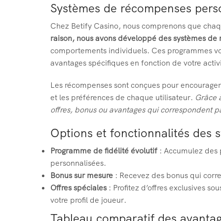
Systèmes de récompenses perso
Chez Betify Casino, nous comprenons que chaqu
raison, nous avons développé des systèmes de
comportements individuels. Ces programmes vou
avantages spécifiques en fonction de votre activ
Les récompenses sont conçues pour encourager la 
et les préférences de chaque utilisateur.
Grâce à
offres, bonus ou avantages qui correspondent pa
Options et fonctionnalités des
Programme de fidélité évolutif
: Accumulez des 
personnalisées.
Bonus sur mesure
: Recevez des bonus qui corres
Offres spéciales
: Profitez d’offres exclusives so
votre profil de joueur.
Tableau comparatif des avanta