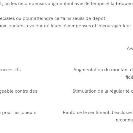
f, où les récompenses augmentent avec le temps et la fréque
éciales ou pour atteindre certains seuils de dépôt.
aux joueurs la valeur de leurs récompenses et encourager leur
Av
successifs
Augmentation du montant de
fid
eable contre des
Stimulation de la régularité 
 pour les joueurs
Renforce le sentiment d’exclusivi
reconna