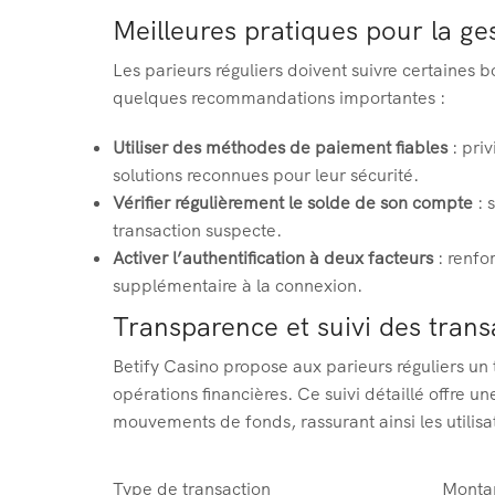
Meilleures pratiques pour la ge
Les parieurs réguliers doivent suivre certaines b
quelques recommandations importantes :
Utiliser des méthodes de paiement fiables
: priv
solutions reconnues pour leur sécurité.
Vérifier régulièrement le solde de son compte
: 
transaction suspecte.
Activer l’authentification à deux facteurs
: renfo
supplémentaire à la connexion.
Transparence et suivi des trans
Betify Casino propose aux parieurs réguliers un 
opérations financières. Ce suivi détaillé offre u
mouvements de fonds, rassurant ainsi les utilisa
Type de transaction
Monta