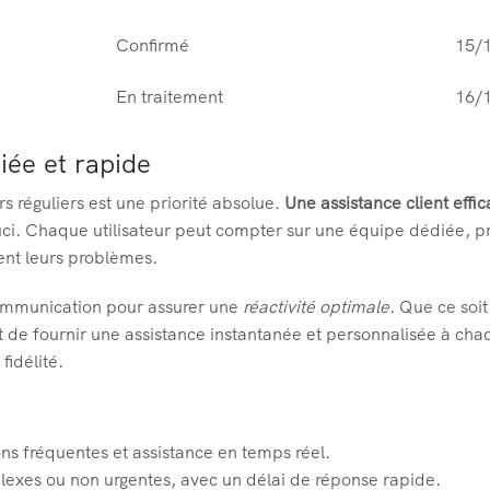
Confirmé
15/
En traitement
16/
diée et rapide
rs réguliers est une priorité absolue.
Une assistance client effi
ouci. Chaque utilisateur peut compter sur une équipe dédiée, p
ent leurs problèmes.
communication pour assurer une
réactivité optimale
. Que ce soit
est de fournir une assistance instantanée et personnalisée à ch
fidélité.
s fréquentes et assistance en temps réel.
xes ou non urgentes, avec un délai de réponse rapide.