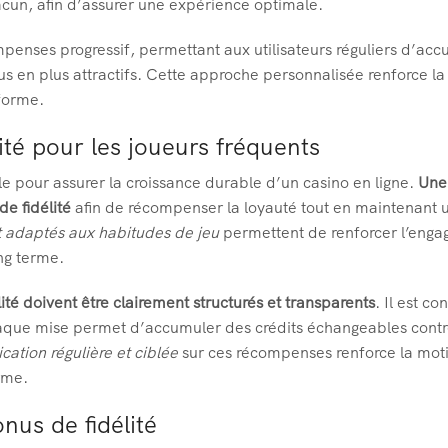
cun, afin d’assurer une expérience optimale.
enses progressif, permettant aux utilisateurs réguliers d’acc
 en plus attractifs. Cette approche personnalisée renforce la f
eforme.
ité pour les joueurs fréquents
elle pour assurer la croissance durable d’un casino en ligne.
Une
de fidélité
afin de récompenser la loyauté tout en maintenant 
t adaptés aux habitudes de jeu
permettent de renforcer l’eng
ong terme.
ité doivent être clairement structurés et transparents
. Il est co
 chaque mise permet d’accumuler des crédits échangeables cont
tion régulière et ciblée
sur ces récompenses renforce la moti
rme.
nus de fidélité