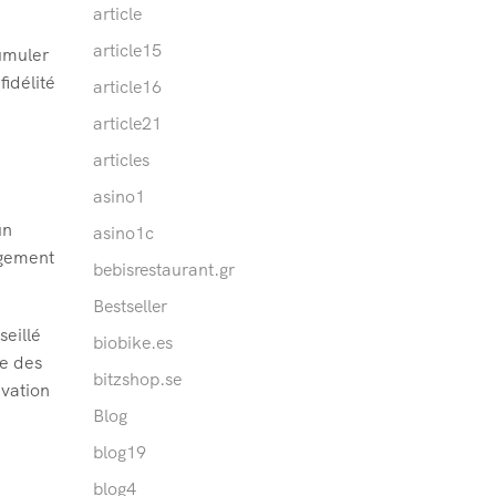
article
article15
umuler
idélité
article16
article21
articles
asino1
un
asino1c
agement
bebisrestaurant.gr
Bestseller
nseillé
biobike.es
re des
bitzshop.se
vation
Blog
blog19
blog4