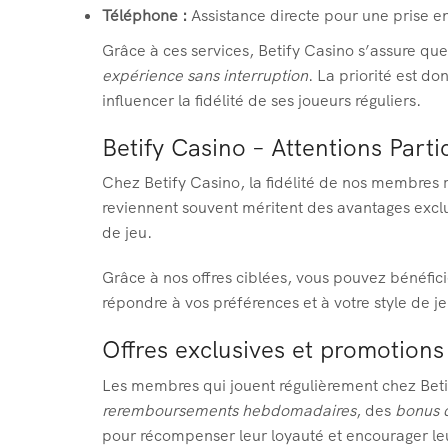
Téléphone :
Assistance directe pour une prise 
Grâce à ces services, Betify Casino s’assure que
expérience sans interruption
. La priorité est d
influencer la fidélité de ses joueurs réguliers.
Betify Casino – Attentions Partic
Chez Betify Casino, la fidélité de nos membres r
reviennent souvent méritent des avantages exclu
de jeu.
Grâce à nos offres ciblées, vous pouvez bénéfi
répondre à vos préférences et à votre style de j
Offres exclusives et promotions
Les membres qui jouent régulièrement chez Beti
reremboursements hebdomadaires
, des
bonus 
pour récompenser leur loyauté et encourager l