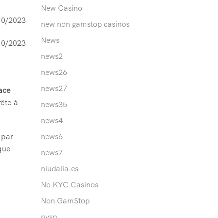
New Casino
10/2023
new non gamstop casinos
News
10/2023
news2
news26
news27
cace
rête à
news35
news4
 par
news6
aque
news7
niudalia.es
No KYC Casinos
Non GamStop
nysp