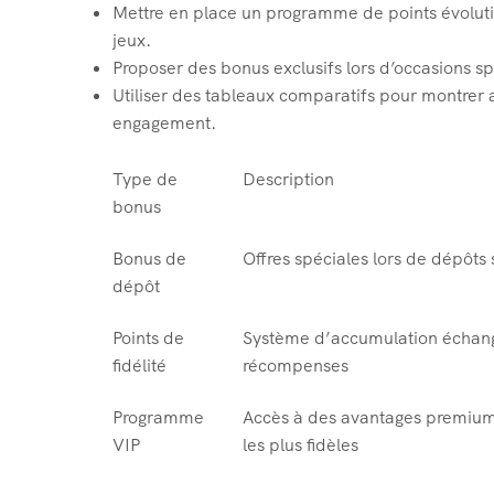
Mettre en place un programme de points évoluti
jeux.
Proposer des bonus exclusifs lors d’occasions sp
Utiliser des tableaux comparatifs pour montrer 
engagement.
Type de
Description
bonus
Bonus de
Offres spéciales lors de dépôts 
dépôt
Points de
Système d’accumulation échang
fidélité
récompenses
Programme
Accès à des avantages premium
VIP
les plus fidèles