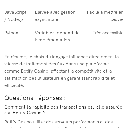
JavaScript
Élevée avec gestion
Facile à mettre en
/ Node.js
asynchrone
œuvre
Python
Variables, dépend de
Très accessible
l’implémentation
En résumé, le choix du langage influence directement la
vitesse de traitement des flux dans une plateforme
comme Betify Casino, affectant la compétitivité et la
satisfaction des utilisateurs en garantissant rapidité et
efficacité.
Questions-réponses :
Comment la rapidité des transactions est-elle assurée
sur Betify Casino ?
Betify Casino utilise des serveurs performants et des