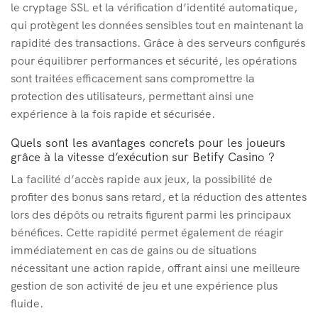
le cryptage SSL et la vérification d’identité automatique,
qui protègent les données sensibles tout en maintenant la
rapidité des transactions. Grâce à des serveurs configurés
pour équilibrer performances et sécurité, les opérations
sont traitées efficacement sans compromettre la
protection des utilisateurs, permettant ainsi une
expérience à la fois rapide et sécurisée.
Quels sont les avantages concrets pour les joueurs
grâce à la vitesse d’exécution sur Betify Casino ?
La facilité d’accès rapide aux jeux, la possibilité de
profiter des bonus sans retard, et la réduction des attentes
lors des dépôts ou retraits figurent parmi les principaux
bénéfices. Cette rapidité permet également de réagir
immédiatement en cas de gains ou de situations
nécessitant une action rapide, offrant ainsi une meilleure
gestion de son activité de jeu et une expérience plus
fluide.