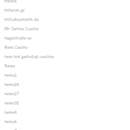
media
miteran.gr
mitrakosmetik.de
Mr James Casino
nagelmode.se
New Casino
new non gamstop casinos
News
news2
news26
news27
news35
news4
news6