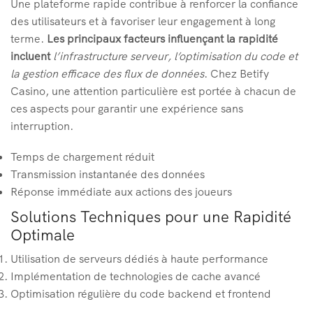
Une plateforme rapide contribue à renforcer la confiance
des utilisateurs et à favoriser leur engagement à long
terme.
Les principaux facteurs influençant la rapidité
incluent
l’infrastructure serveur, l’optimisation du code et
la gestion efficace des flux de données
. Chez Betify
Casino, une attention particulière est portée à chacun de
ces aspects pour garantir une expérience sans
interruption.
Temps de chargement réduit
Transmission instantanée des données
Réponse immédiate aux actions des joueurs
Solutions Techniques pour une Rapidité
Optimale
Utilisation de serveurs dédiés à haute performance
Implémentation de technologies de cache avancé
Optimisation régulière du code backend et frontend