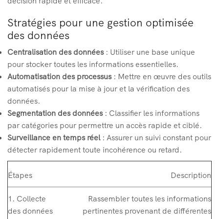
décision rapide et efficace.
Stratégies pour une gestion optimisée
des données
Centralisation des données
: Utiliser une base unique
pour stocker toutes les informations essentielles.
Automatisation des processus
: Mettre en œuvre des outils
automatisés pour la mise à jour et la vérification des
données.
Segmentation des données
: Classifier les informations
par catégories pour permettre un accès rapide et ciblé.
Surveillance en temps réel
: Assurer un suivi constant pour
détecter rapidement toute incohérence ou retard.
Étapes
Description
1. Collecte
Rassembler toutes les informations
des données
pertinentes provenant de différentes