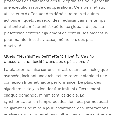
protocoles de traitement des flux optimisés pour garantir
une exécution rapide des opérations. Cela permet aux
utilisateurs d’effectuer des dépôts, retraits et autres
actions en quelques secondes, réduisant ainsi le temps
d’attente et améliorant l’expérience globale de jeu. La
plateforme contrôle également en continu ses processus
pour maintenir cette vitesse, même lors des pics
d’activité.
Quels mécanismes permettent à Betify Casino
d’assurer une fluidité dans ses opérations ?
La plateforme mise sur une infrastructure technologique
avancée, incluant une architecture serveur stable et une
connexion Internet haute performance. De plus, des
algorithmes de gestion des flux traitent efficacement
chaque demande, minimisant les délais. La
synchronisation en temps réel des données permet aussi
de garantir une mise à jour instantanée des informations
relatives aux comptes et jeux, offrant ainsi une expérience