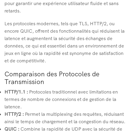
pour garantir une expérience utilisateur fluide et sans
retards.
Les protocoles modernes, tels que TLS, HTTP/2, ou
encore QUIC, offrent des fonctionnalités qui réduisent la
latence et augmentent la sécurité des échanges de
données, ce qui est essentiel dans un environnement de
jeux en ligne où la rapidité est synonyme de satisfaction
et de compétitivité.
Comparaison des Protocoles de
Transmission
HTTP/1.1 :
Protocoles traditionnel avec limitations en
termes de nombre de connexions et de gestion de la
latence.
HTTP/2 :
Permet la multiplexing des requêtes, réduisant
ainsi le temps de chargement et la congestion du réseau.
QUIC :
Combine la rapidité de UDP avec la sécurité de