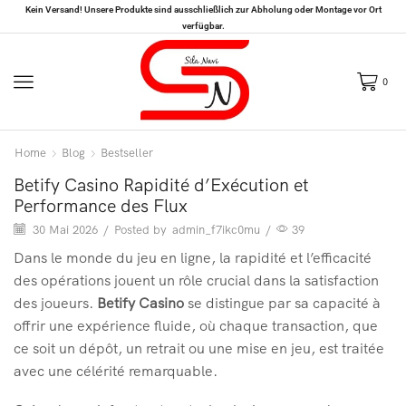
Kein Versand! Unsere Produkte sind ausschließlich zur Abholung oder Montage vor Ort
verfügbar.
0
Home
Blog
Bestseller
Betify Casino Rapidité d’Exécution et
Performance des Flux
30 Mai 2026
/
Posted by
admin_f7ikc0mu
/
39
Dans le monde du jeu en ligne, la rapidité et l’efficacité
des opérations jouent un rôle crucial dans la satisfaction
des joueurs.
Betify Casino
se distingue par sa capacité à
offrir une expérience fluide, où chaque transaction, que
ce soit un dépôt, un retrait ou une mise en jeu, est traitée
avec une célérité remarquable.