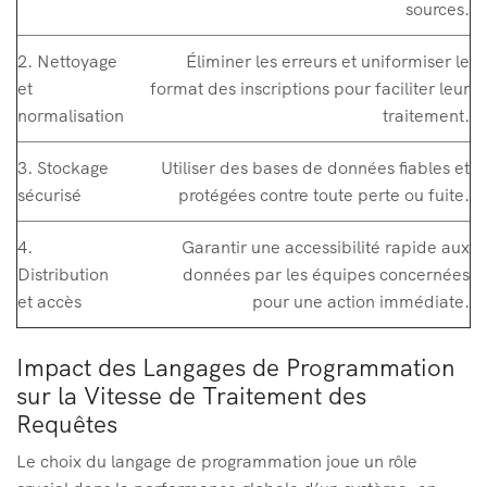
sources.
2. Nettoyage
Éliminer les erreurs et uniformiser le
et
format des inscriptions pour faciliter leur
normalisation
traitement.
3. Stockage
Utiliser des bases de données fiables et
sécurisé
protégées contre toute perte ou fuite.
4.
Garantir une accessibilité rapide aux
Distribution
données par les équipes concernées
et accès
pour une action immédiate.
Impact des Langages de Programmation
sur la Vitesse de Traitement des
Requêtes
Le choix du langage de programmation joue un rôle