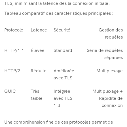
TLS, minimisant la latence dès la connexion initiale.
Tableau comparatif des caractéristiques principales :
Protocole
Latence
Sécurité
Gestion des
requêtes
HTTP/1.1
Élevée
Standard
Série de requêtes
séparées
HTTP/2
Réduite
Améliorée
Multiplexage
avec TLS
QUIC
Très
Intégrée
Multiplexage +
faible
avec TLS
Rapidité de
1.3
connexion
Une compréhension fine de ces protocoles permet de