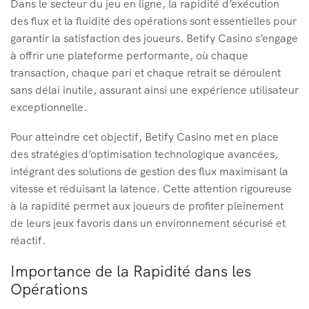
Dans le secteur du jeu en ligne, la rapidité d’exécution
des flux et la fluidité des opérations sont essentielles pour
garantir la satisfaction des joueurs. Betify Casino s’engage
à offrir une plateforme performante, où chaque
transaction, chaque pari et chaque retrait se déroulent
sans délai inutile, assurant ainsi une expérience utilisateur
exceptionnelle.
Pour atteindre cet objectif, Betify Casino met en place
des stratégies d’optimisation technologique avancées,
intégrant des solutions de gestion des flux maximisant la
vitesse et réduisant la latence. Cette attention rigoureuse
à la rapidité permet aux joueurs de profiter pleinement
de leurs jeux favoris dans un environnement sécurisé et
réactif.
Importance de la Rapidité dans les
Opérations