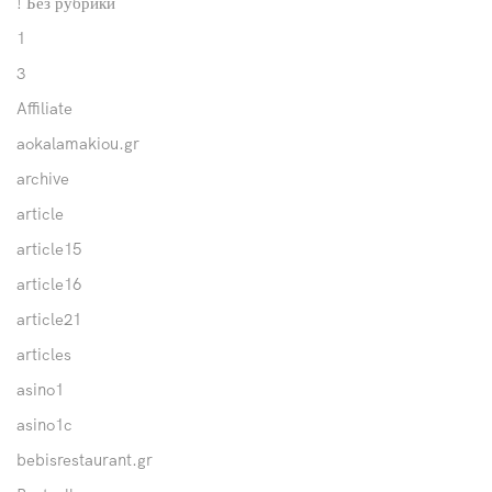
! Без рубрики
1
3
Affiliate
aokalamakiou.gr
archive
article
article15
article16
article21
articles
asino1
asino1c
bebisrestaurant.gr