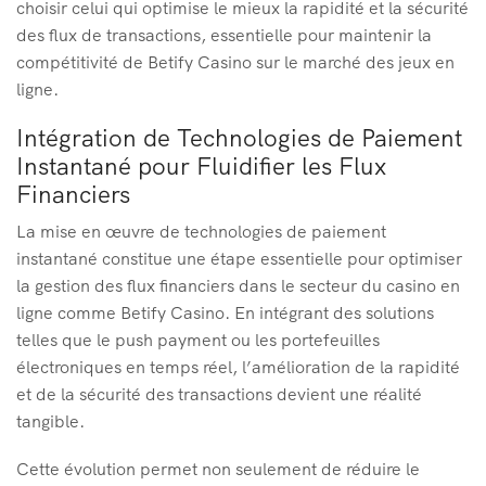
choisir celui qui optimise le mieux la rapidité et la sécurité
des flux de transactions, essentielle pour maintenir la
compétitivité de Betify Casino sur le marché des jeux en
ligne.
Intégration de Technologies de Paiement
Instantané pour Fluidifier les Flux
Financiers
La mise en œuvre de technologies de paiement
instantané constitue une étape essentielle pour optimiser
la gestion des flux financiers dans le secteur du casino en
ligne comme Betify Casino. En intégrant des solutions
telles que le push payment ou les portefeuilles
électroniques en temps réel, l’amélioration de la rapidité
et de la sécurité des transactions devient une réalité
tangible.
Cette évolution permet non seulement de réduire le