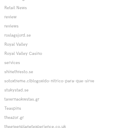
Retail News
review
reviews
roslagsjord.se
Royal Valley
Royal Valley Casino
services
shinethresto.se
sotoxtreme.clblogoxido-nitrico-para-que-sirve
stukystad.se
tavernaokwstas.gr
Teaspins
theazor.gr
thegreenplanetexperience.co.uk