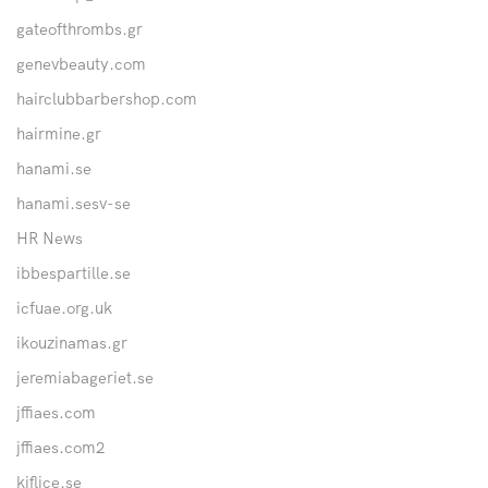
gateofthrombs.gr
genevbeauty.com
hairclubbarbershop.com
hairmine.gr
hanami.se
hanami.sesv-se
HR News
ibbespartille.se
icfuae.org.uk
ikouzinamas.gr
jeremiabageriet.se
jffiaes.com
jffiaes.com2
kiflice.se