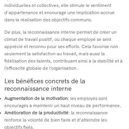
individuelles et collectives, elle stimule le sentiment
d’appartenance et encourage une implication accrue
dans la réalisation des objectifs communs.
De plus, la reconnaissance interne permet de créer un
climat de travail positif, où chaque employé se sent
apprécié et reconnu pour ses efforts. Cela favorise non
seulement la satisfaction au travail, mais aussi la
fidélisation des talents, contribuant ainsi à la stabilité et à
l’efficacité globale de l’organisation.
Les bénéfices concrets de la
reconnaissance interne
Augmentation de la motivation
: les employés sont
encouragés à maintenir un haut niveau de performance.
Amélioration de la productivité
: la reconnaissance
renforce la volonté de bien faire et d’atteindre les
objectifs fixés.