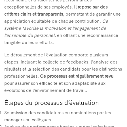
exceptionnelles de ses employés.
Il repose sur des
critères clairs et transparents
, permettant de garantir une
appréciation équitable de chaque contribution.
Ce
système favorise la motivation et l’engagement de
l’ensemble du personnel
, en offrant une reconnaissance
tangible de leurs efforts.
Le déroulement de l’évaluation comporte plusieurs
étapes, incluant la collecte de feedbacks, l’analyse des
résultats et la sélection des candidats pour les distinctions
professionnelles.
Ce processus est régulièrement revu
pour assurer son efficacité et son adaptabilité aux
évolutions de l’environnement de travail.
Étapes du processus d’évaluation
Soumission des candidatures ou nominations par les
managers ou collègues
Analyse des performances basées sur des indicateurs