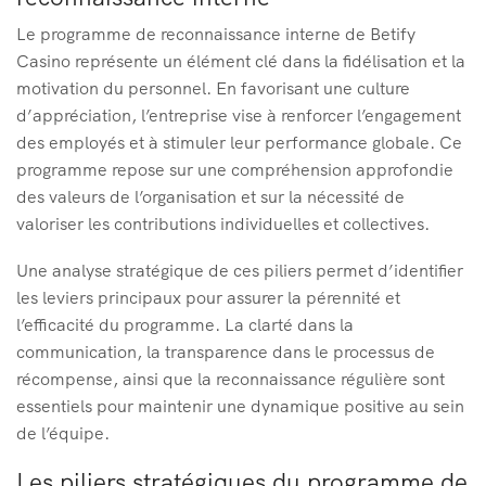
Le programme de reconnaissance interne de Betify
Casino représente un élément clé dans la fidélisation et la
motivation du personnel. En favorisant une culture
d’appréciation, l’entreprise vise à renforcer l’engagement
des employés et à stimuler leur performance globale. Ce
programme repose sur une compréhension approfondie
des valeurs de l’organisation et sur la nécessité de
valoriser les contributions individuelles et collectives.
Une analyse stratégique de ces piliers permet d’identifier
les leviers principaux pour assurer la pérennité et
l’efficacité du programme. La clarté dans la
communication, la transparence dans le processus de
récompense, ainsi que la reconnaissance régulière sont
essentiels pour maintenir une dynamique positive au sein
de l’équipe.
Les piliers stratégiques du programme de