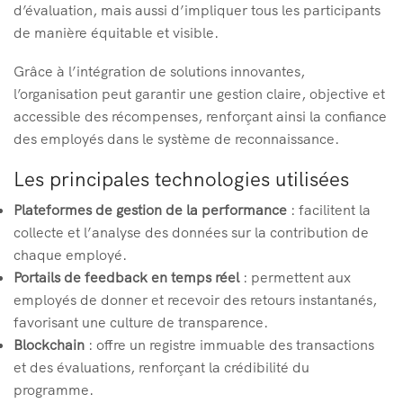
d’évaluation, mais aussi d’impliquer tous les participants
de manière équitable et visible.
Grâce à l’intégration de solutions innovantes,
l’organisation peut garantir une gestion claire, objective et
accessible des récompenses, renforçant ainsi la confiance
des employés dans le système de reconnaissance.
Les principales technologies utilisées
Plateformes de gestion de la performance
: facilitent la
collecte et l’analyse des données sur la contribution de
chaque employé.
Portails de feedback en temps réel
: permettent aux
employés de donner et recevoir des retours instantanés,
favorisant une culture de transparence.
Blockchain
: offre un registre immuable des transactions
et des évaluations, renforçant la crédibilité du
programme.