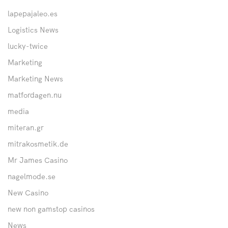
lapepajaleo.es
Logistics News
lucky-twice
Marketing
Marketing News
matfordagen.nu
media
miteran.gr
mitrakosmetik.de
Mr James Casino
nagelmode.se
New Casino
new non gamstop casinos
News