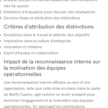
clés de succès
Entretiens d’évaluation pour discuter des réalisations
Décision finale et attribution des distinctions
Critères d’attribution des distinctions
Excellence dans le travail et atteinte des objectifs
Implication dans la culture d’entreprise
Innovation et initiative
Esprit d’équipe et collaboration
Impact de la reconnaissance interne sur
la motivation des équipes
opérationnelles
Une reconnaissance interne efficace au sein d’une
organisation, telle que celle mise en place dans le cadre
de Betify Casino, agit comme un levier puissant pour
renforcer l’engagement et la motivation des équipes
opérationnelles. En valorisant les contributions