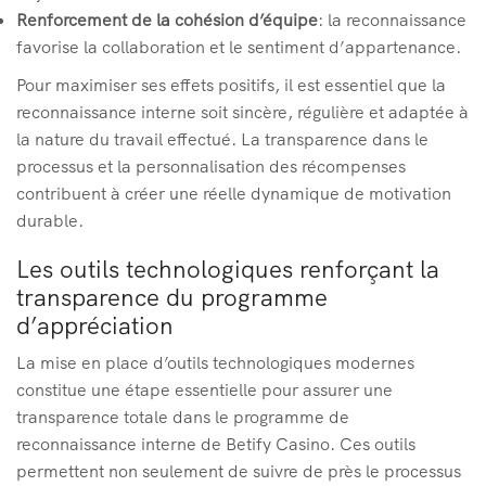
Renforcement de la cohésion d’équipe
: la reconnaissance
favorise la collaboration et le sentiment d’appartenance.
Pour maximiser ses effets positifs, il est essentiel que la
reconnaissance interne soit sincère, régulière et adaptée à
la nature du travail effectué. La transparence dans le
processus et la personnalisation des récompenses
contribuent à créer une réelle dynamique de motivation
durable.
Les outils technologiques renforçant la
transparence du programme
d’appréciation
La mise en place d’outils technologiques modernes
constitue une étape essentielle pour assurer une
transparence totale dans le programme de
reconnaissance interne de Betify Casino. Ces outils
permettent non seulement de suivre de près le processus