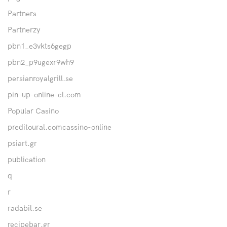
Partners
Partnerzy
pbn1_e3vkts6gegp
pbn2_p9ugexr9wh9
persianroyalgrill.se
pin-up-online-cl.com
Popular Casino
preditoural.comcassino-online
psiart.gr
publication
q
r
radabil.se
recipebar.gr