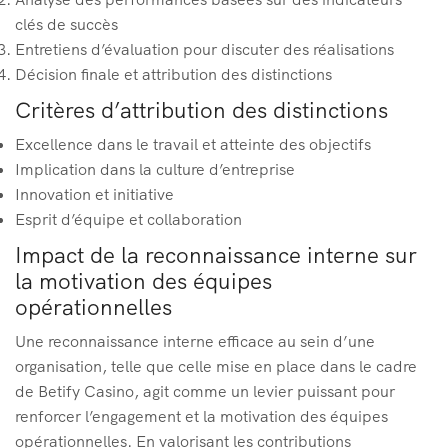
clés de succès
Entretiens d’évaluation pour discuter des réalisations
Décision finale et attribution des distinctions
Critères d’attribution des distinctions
Excellence dans le travail et atteinte des objectifs
Implication dans la culture d’entreprise
Innovation et initiative
Esprit d’équipe et collaboration
Impact de la reconnaissance interne sur
la motivation des équipes
opérationnelles
Une reconnaissance interne efficace au sein d’une
organisation, telle que celle mise en place dans le cadre
de Betify Casino, agit comme un levier puissant pour
renforcer l’engagement et la motivation des équipes
opérationnelles. En valorisant les contributions