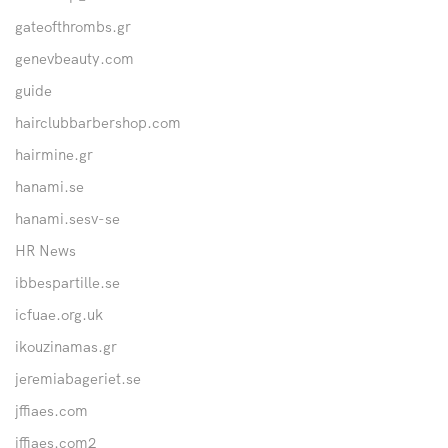
gateofthrombs.gr
genevbeauty.com
guide
hairclubbarbershop.com
hairmine.gr
hanami.se
hanami.sesv-se
HR News
ibbespartille.se
icfuae.org.uk
ikouzinamas.gr
jeremiabageriet.se
jffiaes.com
jffiaes.com2