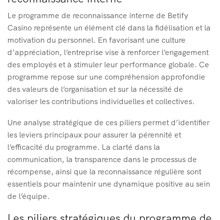
Le programme de reconnaissance interne de Betify
Casino représente un élément clé dans la fidélisation et la
motivation du personnel. En favorisant une culture
d’appréciation, l’entreprise vise à renforcer l’engagement
des employés et à stimuler leur performance globale. Ce
programme repose sur une compréhension approfondie
des valeurs de l’organisation et sur la nécessité de
valoriser les contributions individuelles et collectives.
Une analyse stratégique de ces piliers permet d’identifier
les leviers principaux pour assurer la pérennité et
l’efficacité du programme. La clarté dans la
communication, la transparence dans le processus de
récompense, ainsi que la reconnaissance régulière sont
essentiels pour maintenir une dynamique positive au sein
de l’équipe.
Les piliers stratégiques du programme de