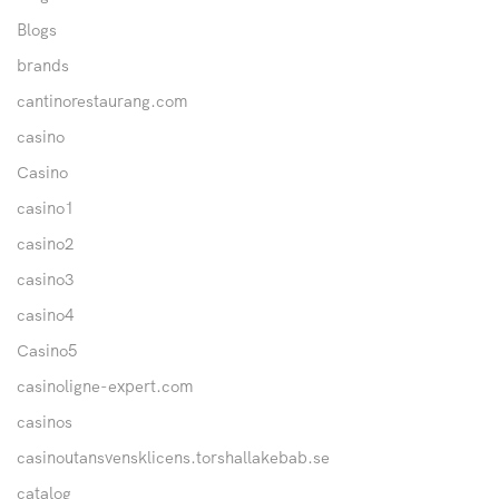
Blogs
brands
cantinorestaurang.com
casino
Casino
casino1
casino2
casino3
casino4
Casino5
casinoligne-expert.com
casinos
casinoutansvensklicens.torshallakebab.se
catalog