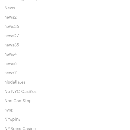
News
news2
news26
news27
news35
news4
news6
news7
niudalia.es
No KYC Casinos
Non GamStop
nysp
NYspins
NYSpins Casino