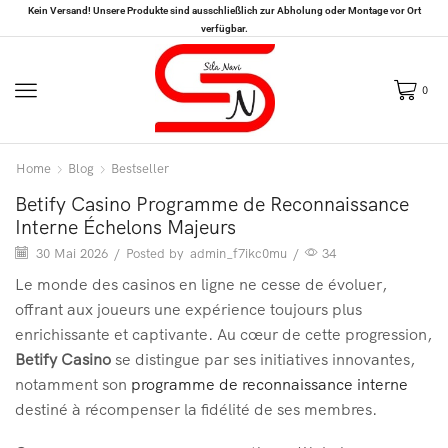
Kein Versand! Unsere Produkte sind ausschließlich zur Abholung oder Montage vor Ort
verfügbar.
0
Home
Blog
Bestseller
Betify Casino Programme de Reconnaissance
Interne Échelons Majeurs
30 Mai 2026
/
Posted by
admin_f7ikc0mu
/
34
Le monde des casinos en ligne ne cesse de évoluer,
offrant aux joueurs une expérience toujours plus
enrichissante et captivante. Au cœur de cette progression,
Betify Casino
se distingue par ses initiatives innovantes,
notamment son
programme de reconnaissance interne
destiné à récompenser la fidélité de ses membres.