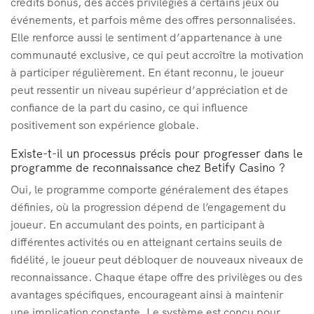
crédits bonus, des accès privilegiés à certains jeux ou
événements, et parfois même des offres personnalisées.
Elle renforce aussi le sentiment d’appartenance à une
communauté exclusive, ce qui peut accroître la motivation
à participer régulièrement. En étant reconnu, le joueur
peut ressentir un niveau supérieur d’appréciation et de
confiance de la part du casino, ce qui influence
positivement son expérience globale.
Existe-t-il un processus précis pour progresser dans le
programme de reconnaissance chez Betify Casino ?
Oui, le programme comporte généralement des étapes
définies, où la progression dépend de l’engagement du
joueur. En accumulant des points, en participant à
différentes activités ou en atteignant certains seuils de
fidélité, le joueur peut débloquer de nouveaux niveaux de
reconnaissance. Chaque étape offre des privilèges ou des
avantages spécifiques, encourageant ainsi à maintenir
une implication constante. Le système est conçu pour