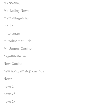
Marketing
Marketing News
matfordagen.nu
media
miteran.gr
mitrakosmetik.de
Mr James Casino
nagelmode.se
New Casino
new non gamstop casinos
News
news2
news26
news27