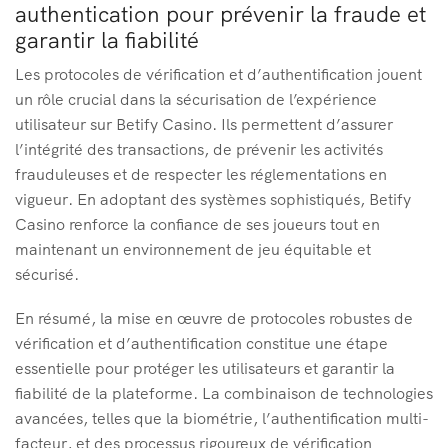
authentication pour prévenir la fraude et
garantir la fiabilité
Les protocoles de vérification et d’authentification jouent
un rôle crucial dans la sécurisation de l’expérience
utilisateur sur Betify Casino. Ils permettent d’assurer
l’intégrité des transactions, de prévenir les activités
frauduleuses et de respecter les réglementations en
vigueur. En adoptant des systèmes sophistiqués, Betify
Casino renforce la confiance de ses joueurs tout en
maintenant un environnement de jeu équitable et
sécurisé.
En résumé, la mise en œuvre de protocoles robustes de
vérification et d’authentification constitue une étape
essentielle pour protéger les utilisateurs et garantir la
fiabilité de la plateforme. La combinaison de technologies
avancées, telles que la biométrie, l’authentification multi-
facteur, et des processus rigoureux de vérification