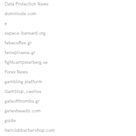
Data Protection News
dominiode.com
e
espace-bansard.org
fabacoffee.gr
farospiraeus.gr
fightcampwarberg.se
Forex News
gambling platform
GamStop_casinos
gateofthrombs.gr
genevbeauty.com
guide
hairclubbarbershop.com