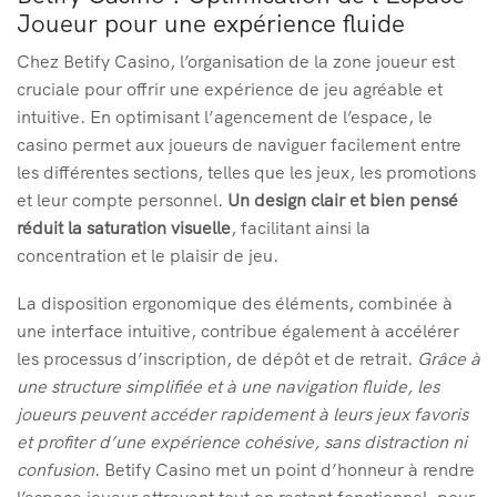
Joueur pour une expérience fluide
Chez Betify Casino, l’organisation de la zone joueur est
cruciale pour offrir une expérience de jeu agréable et
intuitive. En optimisant l’agencement de l’espace, le
casino permet aux joueurs de naviguer facilement entre
les différentes sections, telles que les jeux, les promotions
et leur compte personnel.
Un design clair et bien pensé
réduit la saturation visuelle
, facilitant ainsi la
concentration et le plaisir de jeu.
La disposition ergonomique des éléments, combinée à
une interface intuitive, contribue également à accélérer
les processus d’inscription, de dépôt et de retrait.
Grâce à
une structure simplifiée et à une navigation fluide, les
joueurs peuvent accéder rapidement à leurs jeux favoris
et profiter d’une expérience cohésive, sans distraction ni
confusion
. Betify Casino met un point d’honneur à rendre