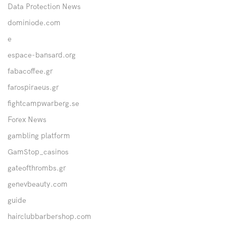
Data Protection News
dominiode.com
e
espace-bansard.org
fabacoffee.gr
farospiraeus.gr
fightcampwarberg.se
Forex News
gambling platform
GamStop_casinos
gateofthrombs.gr
genevbeauty.com
guide
hairclubbarbershop.com