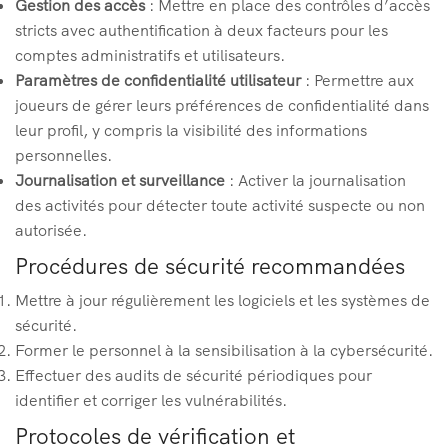
Gestion des accès
: Mettre en place des contrôles d’accès
stricts avec authentification à deux facteurs pour les
comptes administratifs et utilisateurs.
Paramètres de confidentialité utilisateur
: Permettre aux
joueurs de gérer leurs préférences de confidentialité dans
leur profil, y compris la visibilité des informations
personnelles.
Journalisation et surveillance
: Activer la journalisation
des activités pour détecter toute activité suspecte ou non
autorisée.
Procédures de sécurité recommandées
Mettre à jour régulièrement les logiciels et les systèmes de
sécurité.
Former le personnel à la sensibilisation à la cybersécurité.
Effectuer des audits de sécurité périodiques pour
identifier et corriger les vulnérabilités.
Protocoles de vérification et