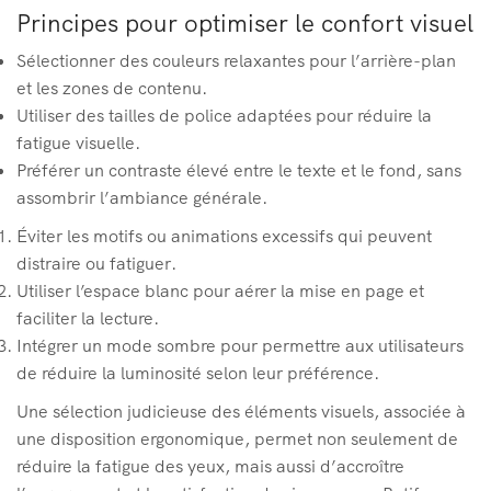
Principes pour optimiser le confort visuel
Sélectionner des couleurs relaxantes pour l’arrière-plan
et les zones de contenu.
Utiliser des tailles de police adaptées pour réduire la
fatigue visuelle.
Préférer un contraste élevé entre le texte et le fond, sans
assombrir l’ambiance générale.
Éviter les motifs ou animations excessifs qui peuvent
distraire ou fatiguer.
Utiliser l’espace blanc pour aérer la mise en page et
faciliter la lecture.
Intégrer un mode sombre pour permettre aux utilisateurs
de réduire la luminosité selon leur préférence.
Une sélection judicieuse des éléments visuels, associée à
une disposition ergonomique, permet non seulement de
réduire la fatigue des yeux, mais aussi d’accroître