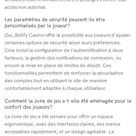
accès non autorisé.
Les paramètres de sécurité peuvent-ils être
personnalisés par le joueur?
Oui, Betify Casino offre la possibilité aux joueurs d’ajuster
certaines options de sécurité selon leurs préférences.
Cela inclut la configuration de l’authentification à deux
facteurs, la gestion des notifications de connexion, ou
encore la mise en place de limites de dépôt. Ces
fonctionnalités permettent de renforcer la sécurisation
des comptes tout en utilisant le site de manière
confortablement adaptée à chaque utilisateur.
Comment la zone de jeu a-t-elle été aménagée pour le
confort des joueurs?
La zone de jeu a été pensée pour offrir un espace
ergonomique, avec des interfaces claires, des menus
accessibles rapidement, et un design agréable. La