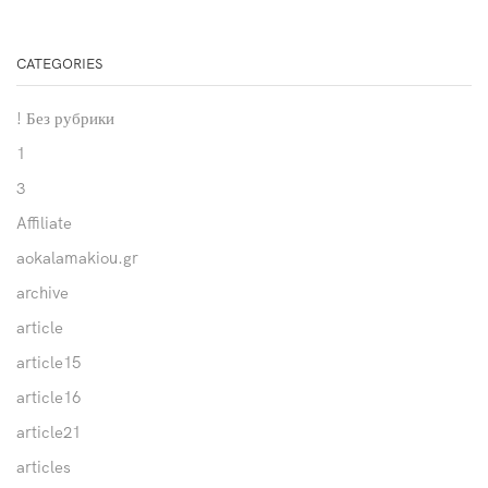
CATEGORIES
! Без рубрики
1
3
Affiliate
aokalamakiou.gr
archive
article
article15
article16
article21
articles