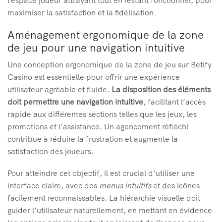
l’espace joueur attrayant tout en restant fonctionnel, pour
maximiser la satisfaction et la fidélisation.
Aménagement ergonomique de la zone
de jeu pour une navigation intuitive
Une conception ergonomique de la zone de jeu sur Betify
Casino est essentielle pour offrir une expérience
utilisateur agréable et fluide.
La disposition des éléments
doit permettre une navigation intuitive
, facilitant l’accès
rapide aux différentes sections telles que les jeux, les
promotions et l’assistance. Un agencement réfléchi
contribue à réduire la frustration et augmente la
satisfaction des joueurs.
Pour atteindre cet objectif, il est crucial d’utiliser une
interface claire, avec des
menus intuitifs
et des icônes
facilement reconnaissables. La hiérarchie visuelle doit
guider l’utilisateur naturellement, en mettant en évidence