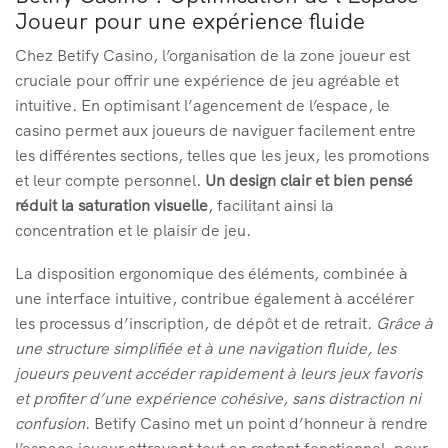
Joueur pour une expérience fluide
Chez Betify Casino, l’organisation de la zone joueur est
cruciale pour offrir une expérience de jeu agréable et
intuitive. En optimisant l’agencement de l’espace, le
casino permet aux joueurs de naviguer facilement entre
les différentes sections, telles que les jeux, les promotions
et leur compte personnel.
Un design clair et bien pensé
réduit la saturation visuelle
, facilitant ainsi la
concentration et le plaisir de jeu.
La disposition ergonomique des éléments, combinée à
une interface intuitive, contribue également à accélérer
les processus d’inscription, de dépôt et de retrait.
Grâce à
une structure simplifiée et à une navigation fluide, les
joueurs peuvent accéder rapidement à leurs jeux favoris
et profiter d’une expérience cohésive, sans distraction ni
confusion
. Betify Casino met un point d’honneur à rendre