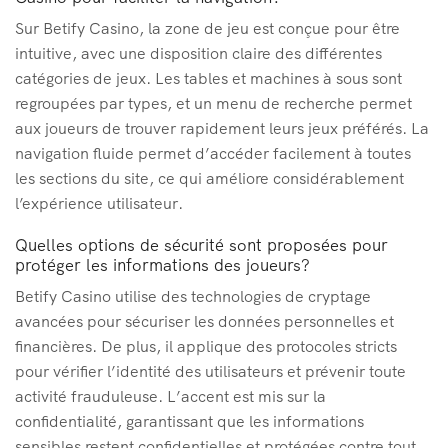
Sur Betify Casino, la zone de jeu est conçue pour être
intuitive, avec une disposition claire des différentes
catégories de jeux. Les tables et machines à sous sont
regroupées par types, et un menu de recherche permet
aux joueurs de trouver rapidement leurs jeux préférés. La
navigation fluide permet d’accéder facilement à toutes
les sections du site, ce qui améliore considérablement
l’expérience utilisateur.
Quelles options de sécurité sont proposées pour
protéger les informations des joueurs?
Betify Casino utilise des technologies de cryptage
avancées pour sécuriser les données personnelles et
financières. De plus, il applique des protocoles stricts
pour vérifier l’identité des utilisateurs et prévenir toute
activité frauduleuse. L’accent est mis sur la
confidentialité, garantissant que les informations
sensibles restent confidentielles et protégées contre tout