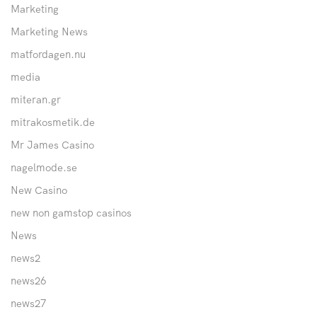
Marketing
Marketing News
matfordagen.nu
media
miteran.gr
mitrakosmetik.de
Mr James Casino
nagelmode.se
New Casino
new non gamstop casinos
News
news2
news26
news27