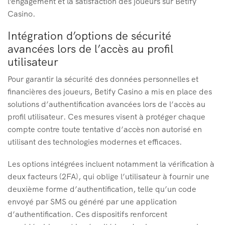
l’engagement et la satisfaction des joueurs sur Betify
Casino.
Intégration d’options de sécurité
avancées lors de l’accès au profil
utilisateur
Pour garantir la sécurité des données personnelles et
financières des joueurs, Betify Casino a mis en place des
solutions d’authentification avancées lors de l’accès au
profil utilisateur. Ces mesures visent à protéger chaque
compte contre toute tentative d’accès non autorisé en
utilisant des technologies modernes et efficaces.
Les options intégrées incluent notamment la vérification à
deux facteurs (2FA), qui oblige l’utilisateur à fournir une
deuxième forme d’authentification, telle qu’un code
envoyé par SMS ou généré par une application
d’authentification. Ces dispositifs renforcent