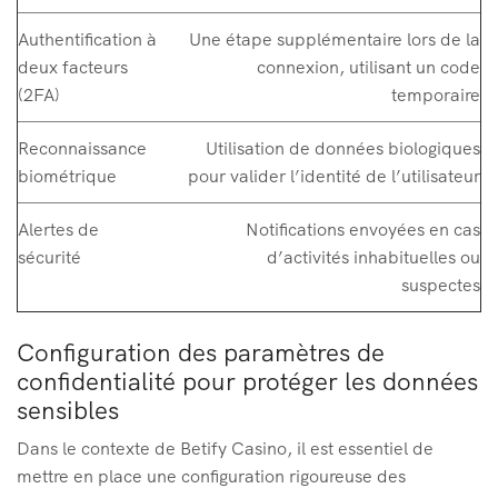
Authentification à
Une étape supplémentaire lors de la
deux facteurs
connexion, utilisant un code
(2FA)
temporaire
Reconnaissance
Utilisation de données biologiques
biométrique
pour valider l’identité de l’utilisateur
Alertes de
Notifications envoyées en cas
sécurité
d’activités inhabituelles ou
suspectes
Configuration des paramètres de
confidentialité pour protéger les données
sensibles
Dans le contexte de Betify Casino, il est essentiel de
mettre en place une configuration rigoureuse des