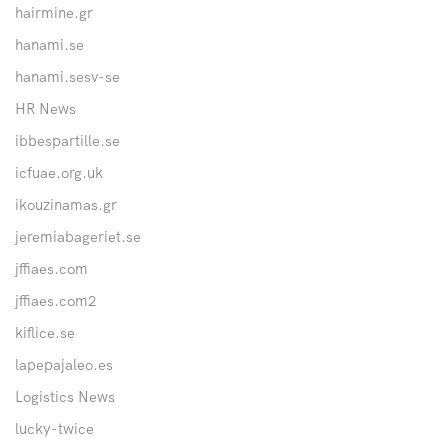
hairmine.gr
hanami.se
hanami.sesv-se
HR News
ibbespartille.se
icfuae.org.uk
ikouzinamas.gr
jeremiabageriet.se
jffiaes.com
jffiaes.com2
kiflice.se
lapepajaleo.es
Logistics News
lucky-twice