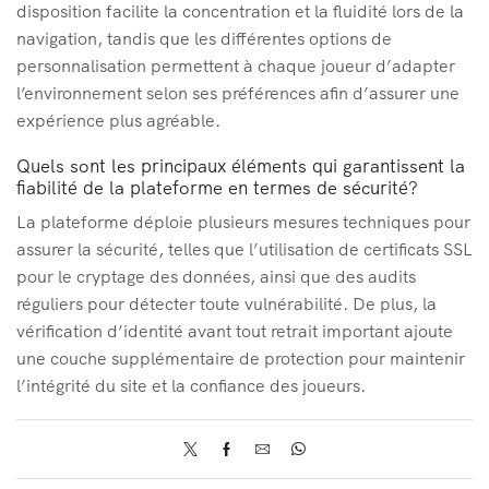
disposition facilite la concentration et la fluidité lors de la
navigation, tandis que les différentes options de
personnalisation permettent à chaque joueur d’adapter
l’environnement selon ses préférences afin d’assurer une
expérience plus agréable.
Quels sont les principaux éléments qui garantissent la
fiabilité de la plateforme en termes de sécurité?
La plateforme déploie plusieurs mesures techniques pour
assurer la sécurité, telles que l’utilisation de certificats SSL
pour le cryptage des données, ainsi que des audits
réguliers pour détecter toute vulnérabilité. De plus, la
vérification d’identité avant tout retrait important ajoute
une couche supplémentaire de protection pour maintenir
l’intégrité du site et la confiance des joueurs.