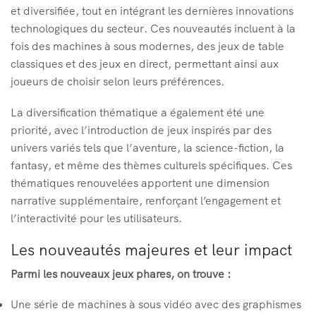
et diversifiée, tout en intégrant les dernières innovations
technologiques du secteur. Ces nouveautés incluent à la
fois des machines à sous modernes, des jeux de table
classiques et des jeux en direct, permettant ainsi aux
joueurs de choisir selon leurs préférences.
La diversification thématique a également été une
priorité, avec l’introduction de jeux inspirés par des
univers variés tels que l’aventure, la science-fiction, la
fantasy, et même des thèmes culturels spécifiques. Ces
thématiques renouvelées apportent une dimension
narrative supplémentaire, renforçant l’engagement et
l’interactivité pour les utilisateurs.
Les nouveautés majeures et leur impact
Parmi les nouveaux jeux phares, on trouve :
Une série de machines à sous vidéo avec des graphismes