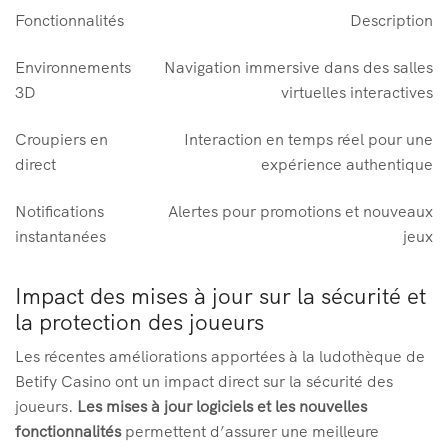
Fonctionnalités
Description
Environnements
Navigation immersive dans des salles
3D
virtuelles interactives
Croupiers en
Interaction en temps réel pour une
direct
expérience authentique
Notifications
Alertes pour promotions et nouveaux
instantanées
jeux
Impact des mises à jour sur la sécurité et
la protection des joueurs
Les récentes améliorations apportées à la ludothèque de
Betify Casino ont un impact direct sur la sécurité des
joueurs.
Les mises à jour logiciels et les nouvelles
fonctionnalités
permettent d’assurer une meilleure