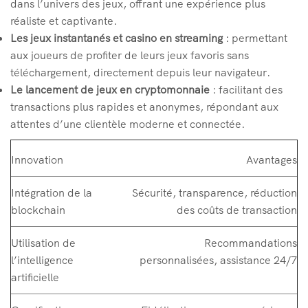
dans l’univers des jeux, offrant une expérience plus
réaliste et captivante.
Les jeux instantanés et casino en streaming
: permettant
aux joueurs de profiter de leurs jeux favoris sans
téléchargement, directement depuis leur navigateur.
Le lancement de jeux en cryptomonnaie
: facilitant des
transactions plus rapides et anonymes, répondant aux
attentes d’une clientèle moderne et connectée.
Innovation
Avantages
Intégration de la
Sécurité, transparence, réduction
blockchain
des coûts de transaction
Utilisation de
Recommandations
l’intelligence
personnalisées, assistance 24/7
artificielle