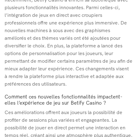
plusieurs fonctionnalités innovantes. Parmi celles-ci,
l’intégration de jeux en direct avec croupiers
professionnels offre une expérience plus immersive. De
nouvelles machines à sous avec des graphismes
améliorés et des thèmes variés ont été ajoutées pour
diversifier le choix. En plus, la plateforme a lancé des
options de personnalisation pour les joueurs, leur
permettant de modifier certains paramètres de jeu afin de
mieux adapter leur expérience. Ces changements visent
à rendre la plateforme plus interactive et adaptée aux
préférences des utilisateurs.
Comment ces nouvelles fonctionnalités impactent-
elles l’expérience de jeu sur Betify Casino ?
Ces améliorations offrent aux joueurs la possibilité de
profiter de sessions plus variées et engageantes. La
possibilité de jouer en direct permet une interaction en
temps réel, créant ainsi une atmosphère plus authentique.