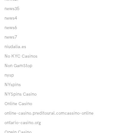
news35
news4
news6
news7
niudalia.es
No KYC Casinos
Non GamStop
nysp
NYspins
NYSpins Casino
Online Casino
online-casino.preditoural.comcassino-online
ontario-casino.org
Ozwin Casino