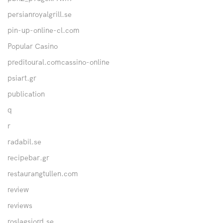
persianroyalgrill.se
pin-up-online-cl.com
Popular Casino
preditoural.comcassino-online
psiart.gr
publication
q
r
radabil.se
recipebar.gr
restaurangtullen.com
review
reviews
roslagsjord.se