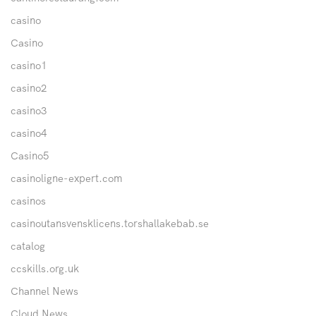
casino
Casino
casino1
casino2
casino3
casino4
Casino5
casinoligne-expert.com
casinos
casinoutansvensklicens.torshallakebab.se
catalog
ccskills.org.uk
Channel News
Cloud News