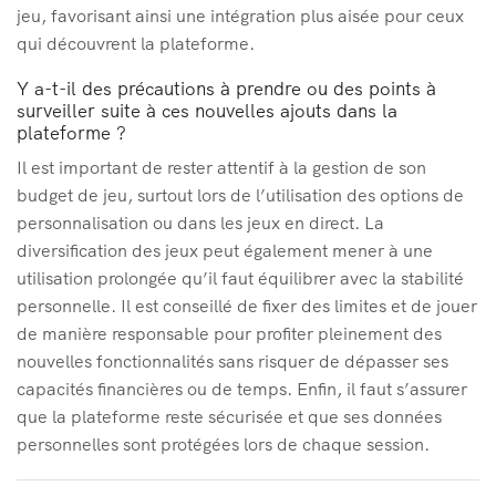
jeu, favorisant ainsi une intégration plus aisée pour ceux
qui découvrent la plateforme.
Y a-t-il des précautions à prendre ou des points à
surveiller suite à ces nouvelles ajouts dans la
plateforme ?
Il est important de rester attentif à la gestion de son
budget de jeu, surtout lors de l’utilisation des options de
personnalisation ou dans les jeux en direct. La
diversification des jeux peut également mener à une
utilisation prolongée qu’il faut équilibrer avec la stabilité
personnelle. Il est conseillé de fixer des limites et de jouer
de manière responsable pour profiter pleinement des
nouvelles fonctionnalités sans risquer de dépasser ses
capacités financières ou de temps. Enfin, il faut s’assurer
que la plateforme reste sécurisée et que ses données
personnelles sont protégées lors de chaque session.