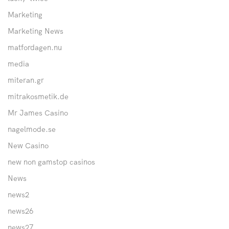
Marketing
Marketing News
matfordagen.nu
media
miteran.gr
mitrakosmetik.de
Mr James Casino
nagelmode.se
New Casino
new non gamstop casinos
News
news2
news26
news27