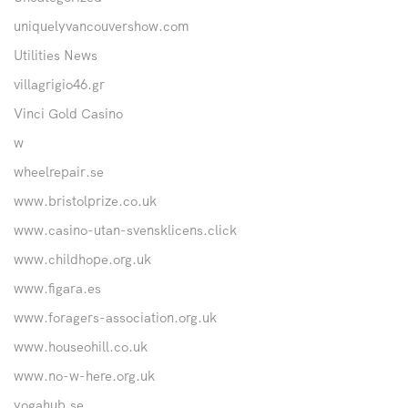
uniquelyvancouvershow.com
Utilities News
villagrigio46.gr
Vinci Gold Casino
w
wheelrepair.se
www.bristolprize.co.uk
www.casino-utan-svensklicens.click
www.childhope.org.uk
www.figara.es
www.foragers-association.org.uk
www.houseohill.co.uk
www.no-w-here.org.uk
yogahub.se