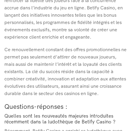
renforcer la fidélité des joueurs face à la concurrence
accrue dans l’industrie du jeu en ligne. Betify Casino, en
lançant des initiatives innovantes telles que les bonus
personnalisés, les programmes de fidélité intégrés et les
événements exclusifs, montre sa volonté de créer une
expérience client enrichie et engageante.
Ce renouvellement constant des offres promotionnelles ne
permet pas seulement d’attirer de nouveaux joueurs,
mais aussi de maintenir l’intérêt et la loyauté des clients
existants. La clé du succès réside dans la capacité à
combiner créativité, innovation et adaptation aux attentes
évolutives des utilisateurs, assurant ainsi une croissance
durable dans le secteur des casinos en ligne.
Questions-réponses :
Quelles sont les nouveautés majeures introduites
récemment dans la ludothèque de Betify Casino ?
Récemment, Betify Casino a enrichi sa ludothèque avec