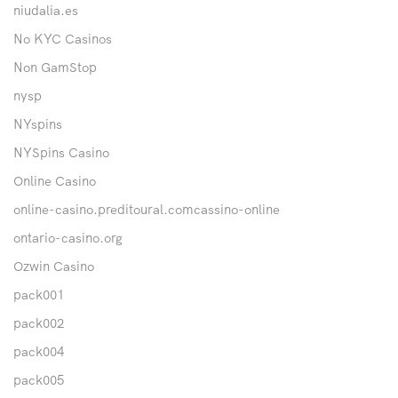
niudalia.es
No KYC Casinos
Non GamStop
nysp
NYspins
NYSpins Casino
Online Casino
online-casino.preditoural.comcassino-online
ontario-casino.org
Ozwin Casino
pack001
pack002
pack004
pack005