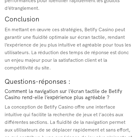
performances pour identifier rapidement les goulots
d’étranglement.
Conclusion
En mettant en œuvre ces stratégies, Betify Casino peut
garantir une fluidité optimale sur écran tactile, rendant
l’expérience de jeu plus intuitive et agréable pour tous les
utilisateurs. La réduction des temps de réponse est donc
un enjeu majeur pour la satisfaction client et la
compétitivité du site.
Questions-réponses :
Comment la navigation sur l’écran tactile de Betify
Casino rend-elle l’expérience plus agréable ?
La conception de Betify Casino offre une interface
intuitive qui facilite la recherche de jeux et l’accès aux
différentes sections. La fluidité de la navigation permet
aux utilisateurs de se déplacer rapidement et sans effort,