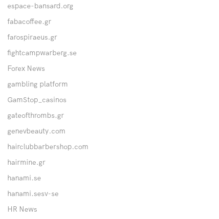
espace-bansard.org
fabacoffee.gr
farospiraeus.gr
fightcampwarberg.se
Forex News
gambling platform
GamStop_casinos
gateofthrombs.gr
genevbeauty.com
hairclubbarbershop.com
hairmine.gr
hanami.se
hanami.sesv-se
HR News