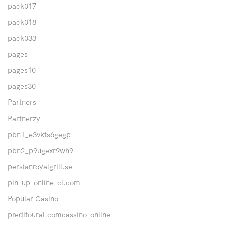
pack017
pack018
pack033
pages
pages10
pages30
Partners
Partnerzy
pbn1_e3vkts6gegp
pbn2_p9ugexr9wh9
persianroyalgrill.se
pin-up-online-cl.com
Popular Casino
preditoural.comcassino-online