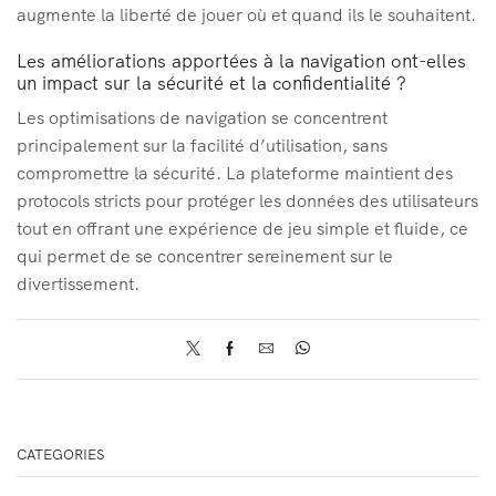
augmente la liberté de jouer où et quand ils le souhaitent.
Les améliorations apportées à la navigation ont-elles
un impact sur la sécurité et la confidentialité ?
Les optimisations de navigation se concentrent
principalement sur la facilité d’utilisation, sans
compromettre la sécurité. La plateforme maintient des
protocols stricts pour protéger les données des utilisateurs
tout en offrant une expérience de jeu simple et fluide, ce
qui permet de se concentrer sereinement sur le
divertissement.
CATEGORIES