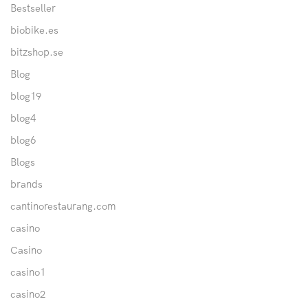
Bestseller
biobike.es
bitzshop.se
Blog
blog19
blog4
blog6
Blogs
brands
cantinorestaurang.com
casino
Casino
casino1
casino2