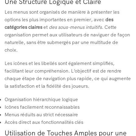
Une Structure Logique et Claire
Les menus sont organisés de manière à présenter les
options les plus importantes en premier, avec
des
catégories claires
et
des sous-menus intuitifs
. Cette
organisation permet aux utilisateurs de naviguer de façon
naturelle, sans être submergés par une multitude de
choix.
Les icônes et les libellés sont également simplifiés,
facilitant leur compréhension. L’objectif est de rendre
chaque étape de navigation plus rapide, ce qui augmente
la satisfaction et la fidélité des joueurs.
Organisation hiérarchique logique
Icônes facilement reconnaissables
Menus réduits au strict nécessaire
Accès direct aux fonctionnalités clés
Utilisation de Touches Amples pour une