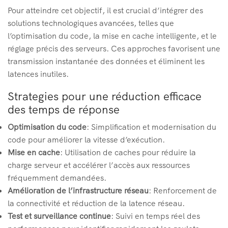
Pour atteindre cet objectif, il est crucial d’intégrer des
solutions technologiques avancées, telles que
l’optimisation du code, la mise en cache intelligente, et le
réglage précis des serveurs. Ces approches favorisent une
transmission instantanée des données et éliminent les
latences inutiles.
Strategies pour une réduction efficace
des temps de réponse
Optimisation du code
: Simplification et modernisation du
code pour améliorer la vitesse d’exécution.
Mise en cache
: Utilisation de caches pour réduire la
charge serveur et accélérer l’accès aux ressources
fréquemment demandées.
Amélioration de l’infrastructure réseau
: Renforcement de
la connectivité et réduction de la latence réseau.
Test et surveillance continue
: Suivi en temps réel des