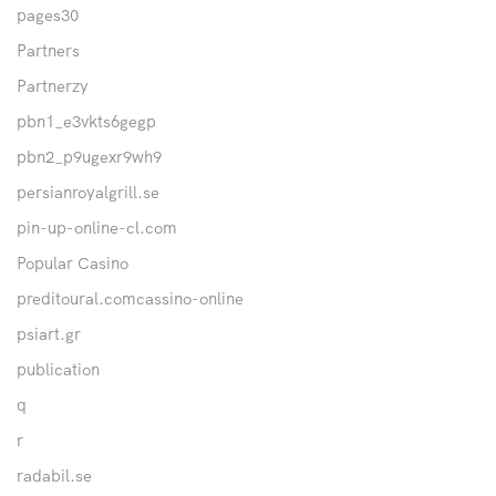
pages30
Partners
Partnerzy
pbn1_e3vkts6gegp
pbn2_p9ugexr9wh9
persianroyalgrill.se
pin-up-online-cl.com
Popular Casino
preditoural.comcassino-online
psiart.gr
publication
q
r
radabil.se