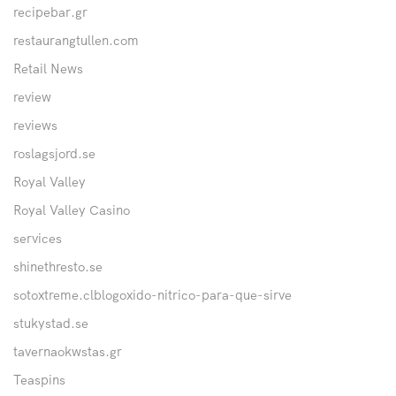
recipebar.gr
restaurangtullen.com
Retail News
review
reviews
roslagsjord.se
Royal Valley
Royal Valley Casino
services
shinethresto.se
sotoxtreme.clblogoxido-nitrico-para-que-sirve
stukystad.se
tavernaokwstas.gr
Teaspins