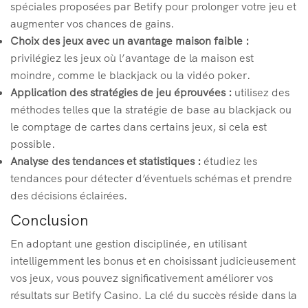
spéciales proposées par Betify pour prolonger votre jeu et
augmenter vos chances de gains.
Choix des jeux avec un avantage maison faible :
privilégiez les jeux où l’avantage de la maison est
moindre, comme le blackjack ou la vidéo poker.
Application des stratégies de jeu éprouvées :
utilisez des
méthodes telles que la stratégie de base au blackjack ou
le comptage de cartes dans certains jeux, si cela est
possible.
Analyse des tendances et statistiques :
étudiez les
tendances pour détecter d’éventuels schémas et prendre
des décisions éclairées.
Conclusion
En adoptant une gestion disciplinée, en utilisant
intelligemment les bonus et en choisissant judicieusement
vos jeux, vous pouvez significativement améliorer vos
résultats sur Betify Casino. La clé du succès réside dans la