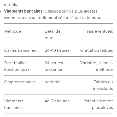
retraits.
Virements bancaires:
Utilisés pour de plus grosses
sommes, avec un traitement sécurisé par la banque.
Méthode
Délai de
Frais éventuels
retrait
Cartes bancaires
24-48 heures
Gratuit ou faibles
Portefeuilles
24 heures
Variable, selon la
électroniques
maximum
méthode
Cryptomonnaies
Variable
Faibles ou
inexistants
Virements
48-72 heures
Potentiellement
bancaires
plus élevés