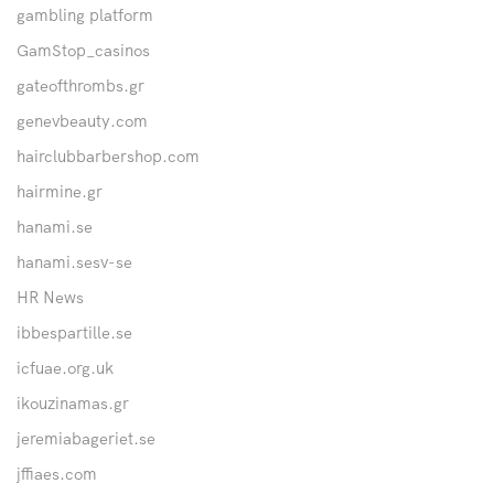
gambling platform
GamStop_casinos
gateofthrombs.gr
genevbeauty.com
hairclubbarbershop.com
hairmine.gr
hanami.se
hanami.sesv-se
HR News
ibbespartille.se
icfuae.org.uk
ikouzinamas.gr
jeremiabageriet.se
jffiaes.com