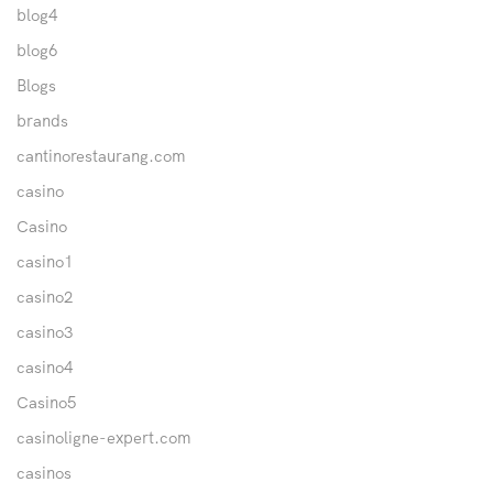
blog4
blog6
Blogs
brands
cantinorestaurang.com
casino
Casino
casino1
casino2
casino3
casino4
Casino5
casinoligne-expert.com
casinos