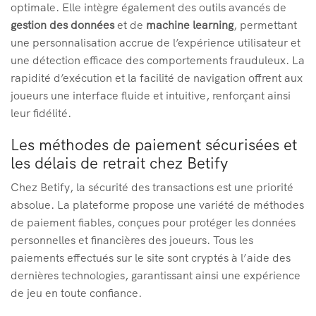
optimale. Elle intègre également des outils avancés de
gestion des données
et de
machine learning
, permettant
une personnalisation accrue de l’expérience utilisateur et
une détection efficace des comportements frauduleux. La
rapidité d’exécution et la facilité de navigation offrent aux
joueurs une interface fluide et intuitive, renforçant ainsi
leur fidélité.
Les méthodes de paiement sécurisées et
les délais de retrait chez Betify
Chez Betify, la sécurité des transactions est une priorité
absolue. La plateforme propose une variété de méthodes
de paiement fiables, conçues pour protéger les données
personnelles et financières des joueurs. Tous les
paiements effectués sur le site sont cryptés à l’aide des
dernières technologies, garantissant ainsi une expérience
de jeu en toute confiance.