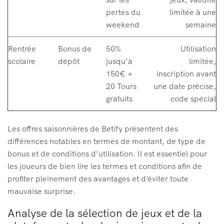
pertes du
limitée à une
weekend
semaine
Rentrée
Bonus de
50%
Utilisation
scolaire
dépôt
jusqu’à
limitée,
150€ +
inscription avant
20 Tours
une date précise,
gratuits
code spécial
Les offres saisonnières de Betify présentent des
différences notables en termes de montant, de type de
bonus et de conditions d’utilisation. Il est essentiel pour
les joueurs de bien lire les termes et conditions afin de
profiter pleinement des avantages et d’éviter toute
mauvaise surprise.
Analyse de la sélection de jeux et de la