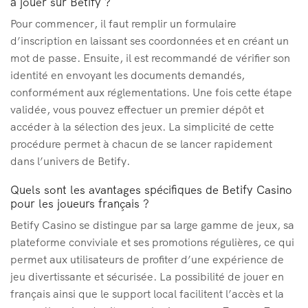
à jouer sur Betify ?
Pour commencer, il faut remplir un formulaire
d’inscription en laissant ses coordonnées et en créant un
mot de passe. Ensuite, il est recommandé de vérifier son
identité en envoyant les documents demandés,
conformément aux réglementations. Une fois cette étape
validée, vous pouvez effectuer un premier dépôt et
accéder à la sélection des jeux. La simplicité de cette
procédure permet à chacun de se lancer rapidement
dans l’univers de Betify.
Quels sont les avantages spécifiques de Betify Casino
pour les joueurs français ?
Betify Casino se distingue par sa large gamme de jeux, sa
plateforme conviviale et ses promotions régulières, ce qui
permet aux utilisateurs de profiter d’une expérience de
jeu divertissante et sécurisée. La possibilité de jouer en
français ainsi que le support local facilitent l’accès et la