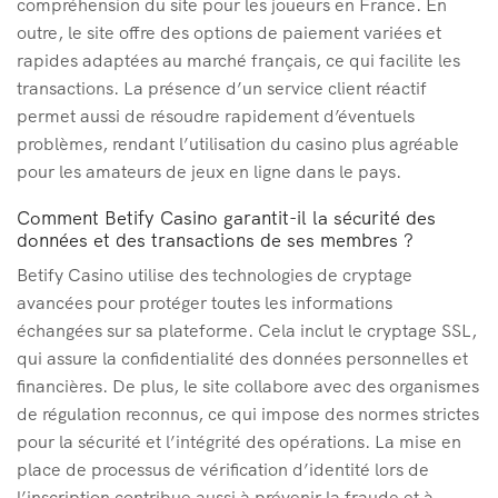
compréhension du site pour les joueurs en France. En
outre, le site offre des options de paiement variées et
rapides adaptées au marché français, ce qui facilite les
transactions. La présence d’un service client réactif
permet aussi de résoudre rapidement d’éventuels
problèmes, rendant l’utilisation du casino plus agréable
pour les amateurs de jeux en ligne dans le pays.
Comment Betify Casino garantit-il la sécurité des
données et des transactions de ses membres ?
Betify Casino utilise des technologies de cryptage
avancées pour protéger toutes les informations
échangées sur sa plateforme. Cela inclut le cryptage SSL,
qui assure la confidentialité des données personnelles et
financières. De plus, le site collabore avec des organismes
de régulation reconnus, ce qui impose des normes strictes
pour la sécurité et l’intégrité des opérations. La mise en
place de processus de vérification d’identité lors de
l’inscription contribue aussi à prévenir la fraude et à