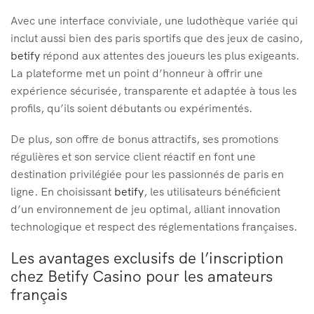
Avec une interface conviviale, une ludothèque variée qui
inclut aussi bien des paris sportifs que des jeux de casino,
betify
répond aux attentes des joueurs les plus exigeants.
La plateforme met un point d’honneur à offrir une
expérience sécurisée, transparente et adaptée à tous les
profils, qu’ils soient débutants ou expérimentés.
De plus, son offre de bonus attractifs, ses promotions
régulières et son service client réactif en font une
destination privilégiée pour les passionnés de paris en
ligne. En choisissant
betify
, les utilisateurs bénéficient
d’un environnement de jeu optimal, alliant innovation
technologique et respect des réglementations françaises.
Les avantages exclusifs de l’inscription
chez Betify Casino pour les amateurs
français