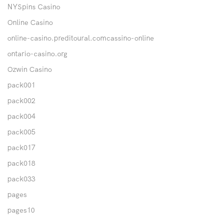
NYSpins Casino
Online Casino
online-casino.preditoural.comcassino-online
ontario-casino.org
Ozwin Casino
pack001
pack002
pack004
pack005
pack017
pack018
pack033
pages
pages10