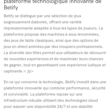
plateforme technologique innovante de
Betify
Betify se distingue par une sélection de jeux
soigneusement élaborée, offrant une variété
impressionnante adaptée à tous les types de joueurs. La
plateforme propose des machines à sous renommées,
des jeux de table classiques, ainsi que des options de
jeux en direct animées par des croupiers professionnels.
La diversité des titres permet aux utilisateurs de découvrir
de nouvelles expériences et de maximiser leurs chances
de gagner, tout en garantissant une expérience ludique et
captivante.< /p>
En ce qui concerne la technologie, Betify investit dans une
plateforme innovante qui combine performance, sécurité
et convivialité. La plateforme repose sur une
infrastructure robuste utilisant des
technologies cloud
pour assurer une disponibilité 24/7 et une stabilité