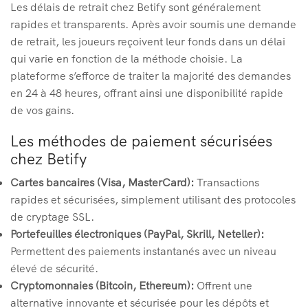
Les délais de retrait chez Betify sont généralement
rapides et transparents. Après avoir soumis une demande
de retrait, les joueurs reçoivent leur fonds dans un délai
qui varie en fonction de la méthode choisie. La
plateforme s’efforce de traiter la majorité des demandes
en 24 à 48 heures, offrant ainsi une disponibilité rapide
de vos gains.
Les méthodes de paiement sécurisées
chez Betify
Cartes bancaires (Visa, MasterCard):
Transactions
rapides et sécurisées, simplement utilisant des protocoles
de cryptage SSL.
Portefeuilles électroniques (PayPal, Skrill, Neteller):
Permettent des paiements instantanés avec un niveau
élevé de sécurité.
Cryptomonnaies (Bitcoin, Ethereum):
Offrent une
alternative innovante et sécurisée pour les dépôts et