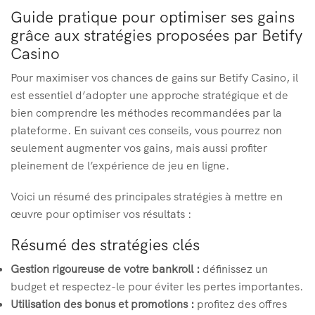
Guide pratique pour optimiser ses gains
grâce aux stratégies proposées par Betify
Casino
Pour maximiser vos chances de gains sur Betify Casino, il
est essentiel d’adopter une approche stratégique et de
bien comprendre les méthodes recommandées par la
plateforme. En suivant ces conseils, vous pourrez non
seulement augmenter vos gains, mais aussi profiter
pleinement de l’expérience de jeu en ligne.
Voici un résumé des principales stratégies à mettre en
œuvre pour optimiser vos résultats :
Résumé des stratégies clés
Gestion rigoureuse de votre bankroll :
définissez un
budget et respectez-le pour éviter les pertes importantes.
Utilisation des bonus et promotions :
profitez des offres