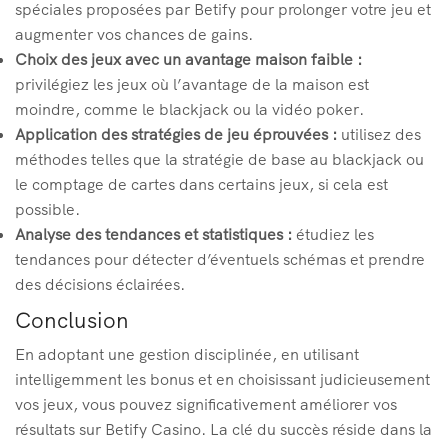
spéciales proposées par Betify pour prolonger votre jeu et
augmenter vos chances de gains.
Choix des jeux avec un avantage maison faible :
privilégiez les jeux où l’avantage de la maison est
moindre, comme le blackjack ou la vidéo poker.
Application des stratégies de jeu éprouvées :
utilisez des
méthodes telles que la stratégie de base au blackjack ou
le comptage de cartes dans certains jeux, si cela est
possible.
Analyse des tendances et statistiques :
étudiez les
tendances pour détecter d’éventuels schémas et prendre
des décisions éclairées.
Conclusion
En adoptant une gestion disciplinée, en utilisant
intelligemment les bonus et en choisissant judicieusement
vos jeux, vous pouvez significativement améliorer vos
résultats sur Betify Casino. La clé du succès réside dans la