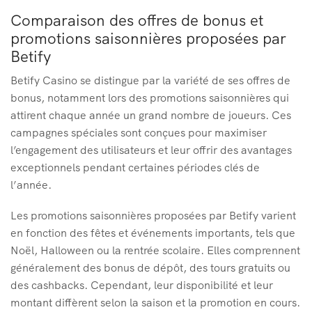
Comparaison des offres de bonus et
promotions saisonnières proposées par
Betify
Betify Casino se distingue par la variété de ses offres de
bonus, notamment lors des promotions saisonnières qui
attirent chaque année un grand nombre de joueurs. Ces
campagnes spéciales sont conçues pour maximiser
l’engagement des utilisateurs et leur offrir des avantages
exceptionnels pendant certaines périodes clés de
l’année.
Les promotions saisonnières proposées par Betify varient
en fonction des fêtes et événements importants, tels que
Noël, Halloween ou la rentrée scolaire. Elles comprennent
généralement des bonus de dépôt, des tours gratuits ou
des cashbacks. Cependant, leur disponibilité et leur
montant diffèrent selon la saison et la promotion en cours.