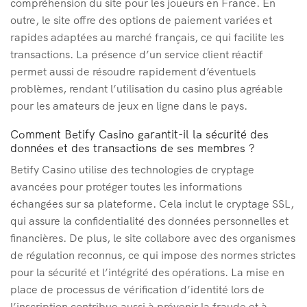
compréhension du site pour les joueurs en France. En
outre, le site offre des options de paiement variées et
rapides adaptées au marché français, ce qui facilite les
transactions. La présence d’un service client réactif
permet aussi de résoudre rapidement d’éventuels
problèmes, rendant l’utilisation du casino plus agréable
pour les amateurs de jeux en ligne dans le pays.
Comment Betify Casino garantit-il la sécurité des
données et des transactions de ses membres ?
Betify Casino utilise des technologies de cryptage
avancées pour protéger toutes les informations
échangées sur sa plateforme. Cela inclut le cryptage SSL,
qui assure la confidentialité des données personnelles et
financières. De plus, le site collabore avec des organismes
de régulation reconnus, ce qui impose des normes strictes
pour la sécurité et l’intégrité des opérations. La mise en
place de processus de vérification d’identité lors de
l’inscription contribue aussi à prévenir la fraude et à