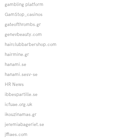
gambling platform
GamStop_casinos
gateofthrombs.gr
genevbeauty.com
hairclubbarbershop.com
hairmine.gr
hanami.se
hanami.sesv-se
HR News
ibbespartille.se
icfuae.org.uk
ikouzinamas.gr
jeremiabageriet.se
jffiaes.com