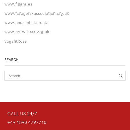
www.figara.es
www.foragers-association.org.uk
www.houseohill.co.uk
www.no-w-here.org.uk
yogahub.se
SEARCH
CALL US 24/7
⁦+49 1590 4797710⁩