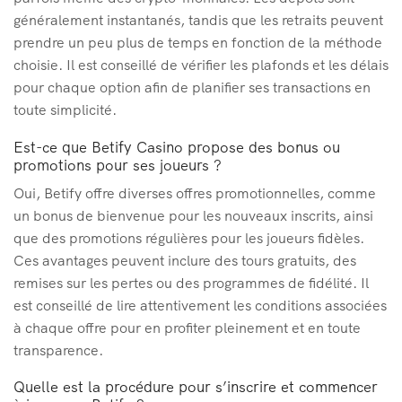
généralement instantanés, tandis que les retraits peuvent
prendre un peu plus de temps en fonction de la méthode
choisie. Il est conseillé de vérifier les plafonds et les délais
pour chaque option afin de planifier ses transactions en
toute simplicité.
Est-ce que Betify Casino propose des bonus ou
promotions pour ses joueurs ?
Oui, Betify offre diverses offres promotionnelles, comme
un bonus de bienvenue pour les nouveaux inscrits, ainsi
que des promotions régulières pour les joueurs fidèles.
Ces avantages peuvent inclure des tours gratuits, des
remises sur les pertes ou des programmes de fidélité. Il
est conseillé de lire attentivement les conditions associées
à chaque offre pour en profiter pleinement et en toute
transparence.
Quelle est la procédure pour s’inscrire et commencer