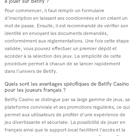
à jouer sur Betify ?
Pour commencer, il faut remplir un formulaire
d’inscription en laissant ses coordonnées et en créant un
mot de passe. Ensuite, il est recommandé de vérifier son
identité en envoyant les documents demandés,
conformément aux réglementations. Une fois cette étape
validée, vous pouvez effectuer un premier dépôt et
accéder à la sélection des jeux. La simplicité de cette
procédure permet à chacun de se lancer rapidement
dans l’univers de Betify.
Quels sont les avantages spécifiques de Betify Casino
pour les joueurs français ?
Betify Casino se distingue par sa large gamme de jeux, sa
plateforme conviviale et ses promotions régulières, ce qui
permet aux utilisateurs de profiter d’une expérience de
jeu divertissante et sécurisée. La possibilité de jouer en
français ainsi que le support local facilitent l’accès et la