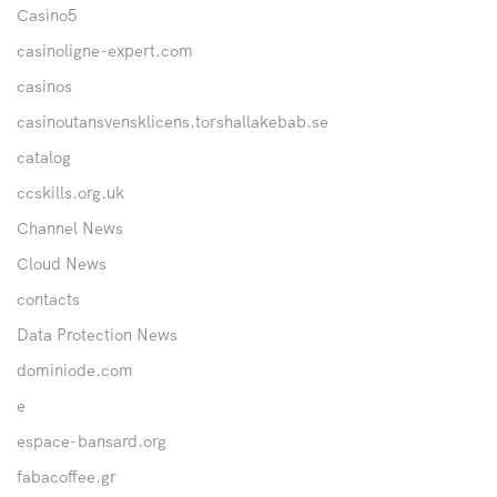
Casino5
casinoligne-expert.com
casinos
casinoutansvensklicens.torshallakebab.se
catalog
ccskills.org.uk
Channel News
Cloud News
contacts
Data Protection News
dominiode.com
e
espace-bansard.org
fabacoffee.gr