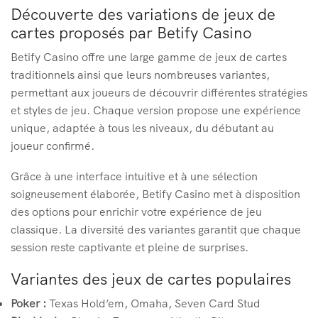
Découverte des variations de jeux de
cartes proposés par Betify Casino
Betify Casino offre une large gamme de jeux de cartes
traditionnels ainsi que leurs nombreuses variantes,
permettant aux joueurs de découvrir différentes stratégies
et styles de jeu. Chaque version propose une expérience
unique, adaptée à tous les niveaux, du débutant au
joueur confirmé.
Grâce à une interface intuitive et à une sélection
soigneusement élaborée, Betify Casino met à disposition
des options pour enrichir votre expérience de jeu
classique. La diversité des variantes garantit que chaque
session reste captivante et pleine de surprises.
Variantes des jeux de cartes populaires
Poker :
Texas Hold’em, Omaha, Seven Card Stud