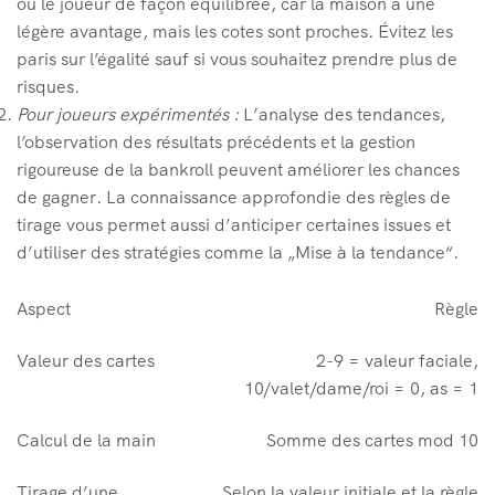
ou le joueur de façon équilibrée, car la maison a une
légère avantage, mais les cotes sont proches. Évitez les
paris sur l’égalité sauf si vous souhaitez prendre plus de
risques.
Pour joueurs expérimentés :
L’analyse des tendances,
l’observation des résultats précédents et la gestion
rigoureuse de la bankroll peuvent améliorer les chances
de gagner. La connaissance approfondie des règles de
tirage vous permet aussi d’anticiper certaines issues et
d’utiliser des stratégies comme la „Mise à la tendance“.
Aspect
Règle
Valeur des cartes
2-9 = valeur faciale,
10/valet/dame/roi = 0, as = 1
Calcul de la main
Somme des cartes mod 10
Tirage d’une
Selon la valeur initiale et la règle