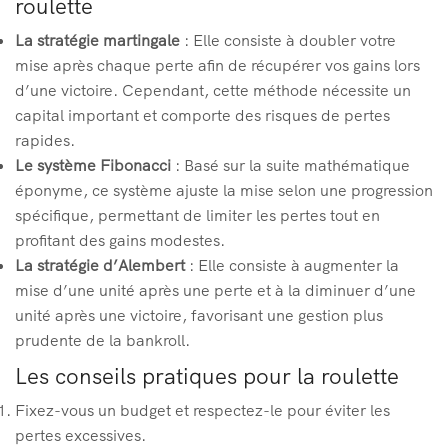
roulette
La stratégie martingale
: Elle consiste à doubler votre
mise après chaque perte afin de récupérer vos gains lors
d’une victoire. Cependant, cette méthode nécessite un
capital important et comporte des risques de pertes
rapides.
Le système Fibonacci
: Basé sur la suite mathématique
éponyme, ce système ajuste la mise selon une progression
spécifique, permettant de limiter les pertes tout en
profitant des gains modestes.
La stratégie d’Alembert
: Elle consiste à augmenter la
mise d’une unité après une perte et à la diminuer d’une
unité après une victoire, favorisant une gestion plus
prudente de la bankroll.
Les conseils pratiques pour la roulette
Fixez-vous un budget et respectez-le pour éviter les
pertes excessives.