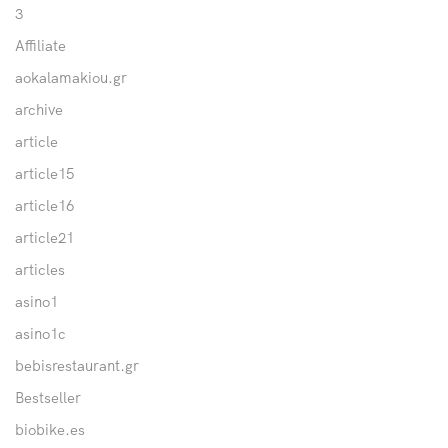
3
Affiliate
aokalamakiou.gr
archive
article
article15
article16
article21
articles
asino1
asino1c
bebisrestaurant.gr
Bestseller
biobike.es