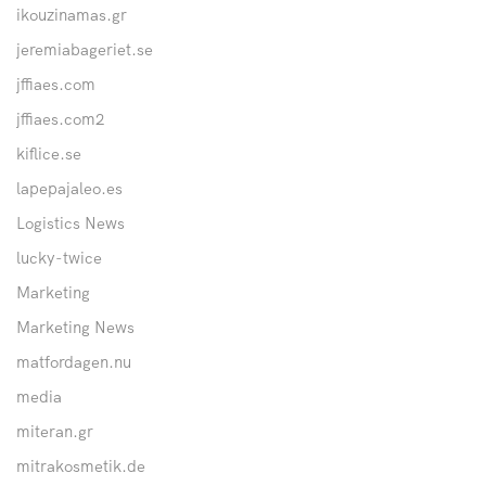
ikouzinamas.gr
jeremiabageriet.se
jffiaes.com
jffiaes.com2
kiflice.se
lapepajaleo.es
Logistics News
lucky-twice
Marketing
Marketing News
matfordagen.nu
media
miteran.gr
mitrakosmetik.de