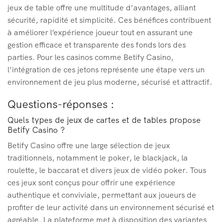
jeux de table offre une multitude d’avantages, alliant
sécurité, rapidité et simplicité. Ces bénéfices contribuent
à améliorer l’expérience joueur tout en assurant une
gestion efficace et transparente des fonds lors des
parties. Pour les casinos comme Betify Casino,
l’intégration de ces jetons représente une étape vers un
environnement de jeu plus moderne, sécurisé et attractif.
Questions-réponses :
Quels types de jeux de cartes et de tables propose
Betify Casino ?
Betify Casino offre une large sélection de jeux
traditionnels, notamment le poker, le blackjack, la
roulette, le baccarat et divers jeux de vidéo poker. Tous
ces jeux sont conçus pour offrir une expérience
authentique et conviviale, permettant aux joueurs de
profiter de leur activité dans un environnement sécurisé et
agréable. La plateforme met à disposition des variantes