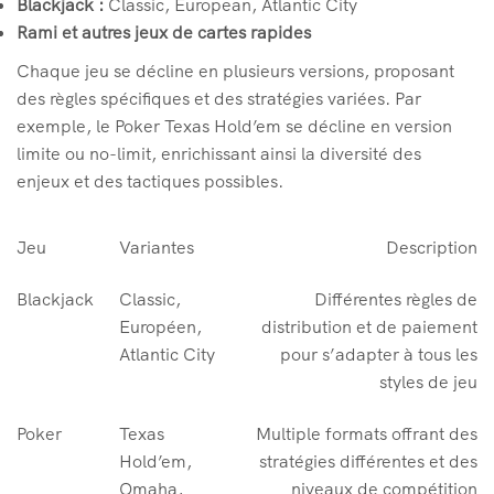
Blackjack :
Classic, European, Atlantic City
Rami et autres jeux de cartes rapides
Chaque jeu se décline en plusieurs versions, proposant
des règles spécifiques et des stratégies variées. Par
exemple, le Poker Texas Hold’em se décline en version
limite ou no-limit, enrichissant ainsi la diversité des
enjeux et des tactiques possibles.
Jeu
Variantes
Description
Blackjack
Classic,
Différentes règles de
Européen,
distribution et de paiement
Atlantic City
pour s’adapter à tous les
styles de jeu
Poker
Texas
Multiple formats offrant des
Hold’em,
stratégies différentes et des
Omaha,
niveaux de compétition