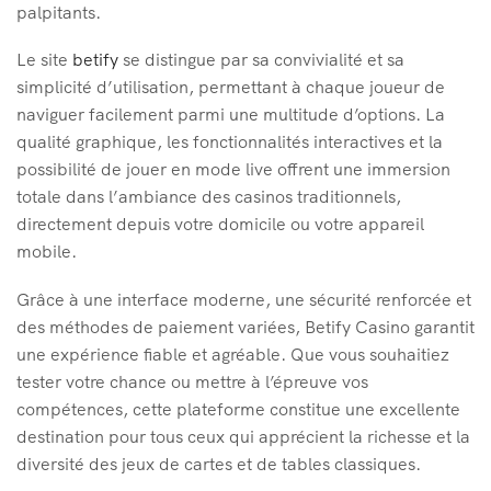
palpitants.
Le site
betify
se distingue par sa convivialité et sa
simplicité d’utilisation, permettant à chaque joueur de
naviguer facilement parmi une multitude d’options. La
qualité graphique, les fonctionnalités interactives et la
possibilité de jouer en mode live offrent une immersion
totale dans l’ambiance des casinos traditionnels,
directement depuis votre domicile ou votre appareil
mobile.
Grâce à une interface moderne, une sécurité renforcée et
des méthodes de paiement variées, Betify Casino garantit
une expérience fiable et agréable. Que vous souhaitiez
tester votre chance ou mettre à l’épreuve vos
compétences, cette plateforme constitue une excellente
destination pour tous ceux qui apprécient la richesse et la
diversité des jeux de cartes et de tables classiques.