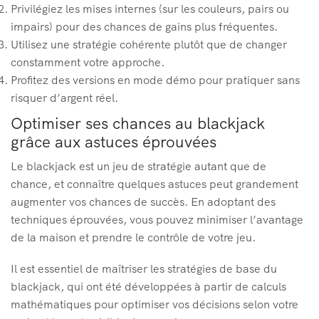
Privilégiez les mises internes (sur les couleurs, pairs ou
impairs) pour des chances de gains plus fréquentes.
Utilisez une stratégie cohérente plutôt que de changer
constamment votre approche.
Profitez des versions en mode démo pour pratiquer sans
risquer d’argent réel.
Optimiser ses chances au blackjack
grâce aux astuces éprouvées
Le blackjack est un jeu de stratégie autant que de
chance, et connaître quelques astuces peut grandement
augmenter vos chances de succès. En adoptant des
techniques éprouvées, vous pouvez minimiser l’avantage
de la maison et prendre le contrôle de votre jeu.
Il est essentiel de maîtriser les stratégies de base du
blackjack, qui ont été développées à partir de calculs
mathématiques pour optimiser vos décisions selon votre