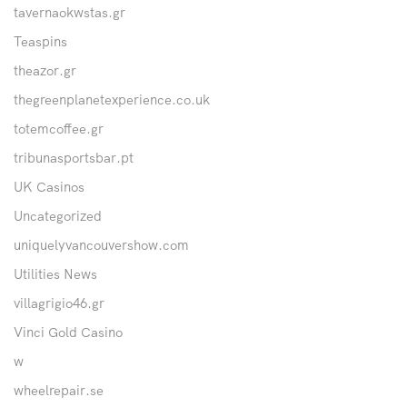
tavernaokwstas.gr
Teaspins
theazor.gr
thegreenplanetexperience.co.uk
totemcoffee.gr
tribunasportsbar.pt
UK Casinos
Uncategorized
uniquelyvancouvershow.com
Utilities News
villagrigio46.gr
Vinci Gold Casino
w
wheelrepair.se