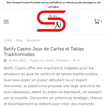
Kein Versand! Unsere Produkte sind ausschließlich zur Abholung oder Montage vor Ort
verfügbar.
0
Home
Blog
Bestseller
Betify Casino Jeux de Cartes et Tables
Traditionnelles
29 Mai 2026
/
Posted by
admin_f7ikc0mu
/
47
Betify Casino offre une expérience inégalée pour les
amateurs de jeux de cartes et de tables traditionnelles.
Que vous soyez un joueur débutant ou un expert
chevronné, la plateforme propose une large sélection de
jeux classiques, allant du poker au blackjack, en passant
par la roulette. Découvrez un univers où stratégie, chance
et divertissement se mêlent pour créer des moments