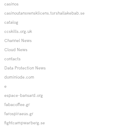
casinos
casinoutansvensklicens.torshallakebab.se
catalog
ccskills.org.uk
Channel News
Cloud News
contacts
Data Protection News
dominiode.com
e
espace-bansard.org
fabacoffee.gr
farospiraeus.gr
fightcampwarberg.se