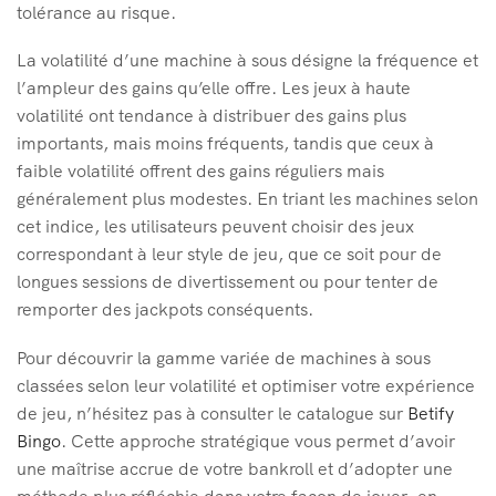
tolérance au risque.
La volatilité d’une machine à sous désigne la fréquence et
l’ampleur des gains qu’elle offre. Les jeux à haute
volatilité ont tendance à distribuer des gains plus
importants, mais moins fréquents, tandis que ceux à
faible volatilité offrent des gains réguliers mais
généralement plus modestes. En triant les machines selon
cet indice, les utilisateurs peuvent choisir des jeux
correspondant à leur style de jeu, que ce soit pour de
longues sessions de divertissement ou pour tenter de
remporter des jackpots conséquents.
Pour découvrir la gamme variée de machines à sous
classées selon leur volatilité et optimiser votre expérience
de jeu, n’hésitez pas à consulter le catalogue sur
Betify
Bingo
. Cette approche stratégique vous permet d’avoir
une maîtrise accrue de votre bankroll et d’adopter une