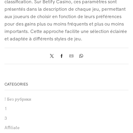
classification. Sur Betify Casino, ces paramètres sont
présentés dans la description de chaque jeu, permettant
aux joueurs de choisir en fonction de leurs préférences
pour des gains plus ou moins fréquents et plus ou moins
importants. Cette approche facilite une sélection éclairée
et adaptée à différents styles de jeu.
CATEGORIES
! Без рубрики
1
3
Affiliate