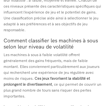
leur volatilité : à faible, moyenne et élevée. Chacun de
ces niveaux présente des caractéristiques spécifiques qui
influencent l’expérience de jeu et le potentiel de gains.
Une classification précise aide ainsi à sélectionner le jeu
adapté à ses préférences et à ses objectifs de jeu
responsable.
Comment classifier les machines à sous
selon leur niveau de volatilité
Les machines à sous à faible volatilité offrent
généralement des gains fréquents, mais de faible
montant. Elles conviennent particulièrement aux joueurs
qui recherchent une expérience de jeu régulière avec
moins de risques.
Ces jeux favorisent la stabilité et
prolongent le divertissement
, ce qui permet de couvrir un
plus grand nombre de tours sans risquer des pertes
importantes.