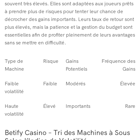
souvent très élevés. Elles sont adaptées aux joueurs prêts
à prendre plus de risques pour tenter leur chance de
décrocher des gains importants. Leurs taux de retour sont
plus élevés, mais la patience et la gestion du budget sont
essentielles afin de profiter pleinement de leurs avantages
sans se mettre en difficulté.
Type de
Risque
Gains
Fréquence des
Machine
Potentiels
Gains
Faible
Faible
Modérés
Élevée
volatilité
Haute
Élevé
Importants
Rare
volatilité
Betify Casino – Tri des Machines à Sous