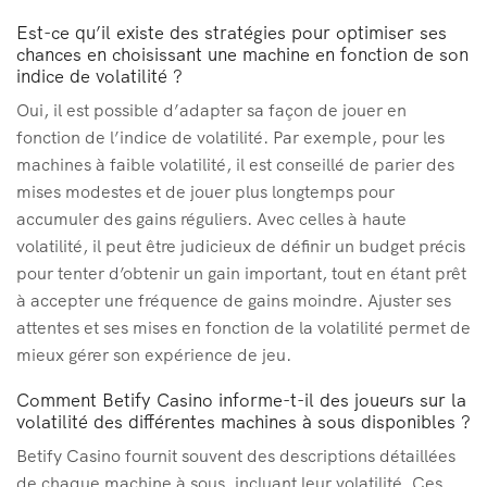
Est-ce qu’il existe des stratégies pour optimiser ses
chances en choisissant une machine en fonction de son
indice de volatilité ?
Oui, il est possible d’adapter sa façon de jouer en
fonction de l’indice de volatilité. Par exemple, pour les
machines à faible volatilité, il est conseillé de parier des
mises modestes et de jouer plus longtemps pour
accumuler des gains réguliers. Avec celles à haute
volatilité, il peut être judicieux de définir un budget précis
pour tenter d’obtenir un gain important, tout en étant prêt
à accepter une fréquence de gains moindre. Ajuster ses
attentes et ses mises en fonction de la volatilité permet de
mieux gérer son expérience de jeu.
Comment Betify Casino informe-t-il des joueurs sur la
volatilité des différentes machines à sous disponibles ?
Betify Casino fournit souvent des descriptions détaillées
de chaque machine à sous, incluant leur volatilité. Ces