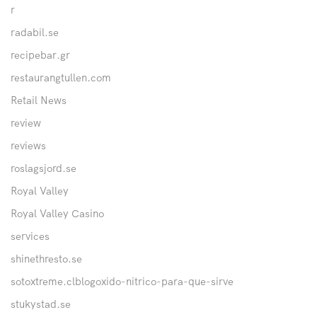
r
radabil.se
recipebar.gr
restaurangtullen.com
Retail News
review
reviews
roslagsjord.se
Royal Valley
Royal Valley Casino
services
shinethresto.se
sotoxtreme.clblogoxido-nitrico-para-que-sirve
stukystad.se