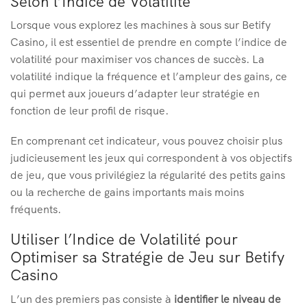
Selon l’Indice de Volatilité
Lorsque vous explorez les machines à sous sur Betify
Casino, il est essentiel de prendre en compte l’indice de
volatilité pour maximiser vos chances de succès. La
volatilité indique la fréquence et l’ampleur des gains, ce
qui permet aux joueurs d’adapter leur stratégie en
fonction de leur profil de risque.
En comprenant cet indicateur, vous pouvez choisir plus
judicieusement les jeux qui correspondent à vos objectifs
de jeu, que vous privilégiez la régularité des petits gains
ou la recherche de gains importants mais moins
fréquents.
Utiliser l’Indice de Volatilité pour
Optimiser sa Stratégie de Jeu sur Betify
Casino
L’un des premiers pas consiste à
identifier le niveau de