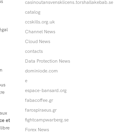
us
casinoutansvensklicens.torshallakebab.se
catalog
ccskills.org.uk
égal
Channel News
Cloud News
contacts
Data Protection News
Un
dominiode.com
e
ous
espace-bansard.org
tre
fabacoffee.gr
farospiraeus.gr
eaux
fightcampwarberg.se
ce et
libre
Forex News