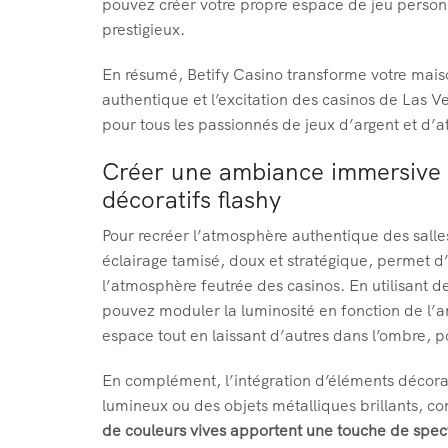
pouvez créer votre propre espace de jeu personna
prestigieux.
En résumé, Betify Casino transforme votre mais
authentique et l’excitation des casinos de Las 
pour tous les passionnés de jeux d’argent et d
Créer une ambiance immersive a
décoratifs flashy
Pour recréer l’atmosphère authentique des salles
éclairage tamisé, doux et stratégique, permet 
l’atmosphère feutrée des casinos. En utilisant d
pouvez moduler la luminosité en fonction de l’
espace tout en laissant d’autres dans l’ombre, 
En complément, l’intégration d’éléments décora
lumineux ou des objets métalliques brillants, co
de couleurs vives apportent une touche de spectac