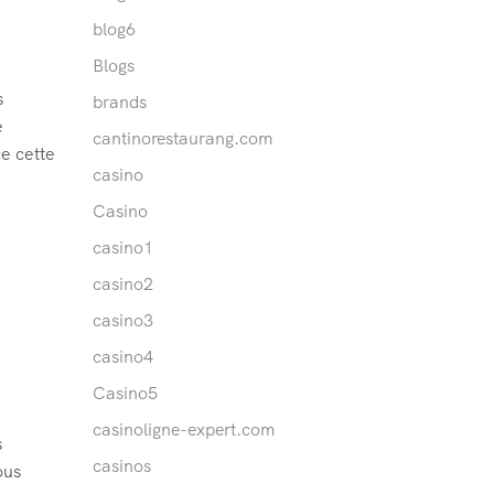
blog6
Blogs
s
brands
e
cantinorestaurang.com
ce cette
casino
Casino
casino1
casino2
casino3
casino4
Casino5
casinoligne-expert.com
s
casinos
ous