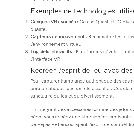
Exemples de technologies utilis
Casques VR avancés :
Oculus Quest, HTC Vive o
qualité.
Capteurs de mouvement :
Reconnaitre les mouve
l’environnement virtuel.
Logiciels interactifs :
Plateformes développant des
l’interface VR.
Recréer l’esprit de jeu avec de
Pour capturer l’ambiance authentique des casino
emblématiques joue un rôle essentiel. Ces élém
sanctuaire du jeu et du divertissement.
En intégrant des accessoires comme des jetons d
néon, vous recréez une atmosphère captivante et
de Vegas » et encouragent l’esprit de compétition