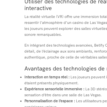
Utiliser des technologies de réa
interactive
La réalité virtuelle (VR) offre une immersion to
ressentir l’atmosphère d’un casino de Las Vegas
les joueurs peuvent explorer des salles virtuelle
sonore remarquables.
En intégrant des technologies avancées, Betify
détail, de l’éclairage aux sons ambiants, renfo
authentique, proche de celle de véritables salles 
Avantages des technologies de ré
Interaction en temps réel :
Les joueurs peuvent i
étaient présents physiquement.
Expérience sensorielle immersive :
La 3D stéréo
sensation d’être dans une salle de Las Vegas.
Personnalisation de l’espace :
Les utilisateurs p
expérience unique.