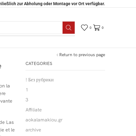
ließlich zur Abholung oder Montage vor Ort verfügbar.
0
0
Return to previous page
CATEGORIES
e
! Без рубрики
on la
1
ère
3
ovante
Affiliate
aokalamakiou.gr
 de Las
e et le
archive