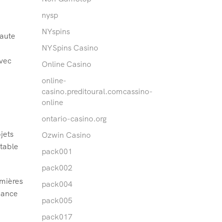
nysp
NYspins
haute
NYSpins Casino
avec
Online Casino
online-
casino.preditoural.comcassino-
online
ontario-casino.org
jets
Ozwin Casino
table
pack001
pack002
umières
pack004
iance
pack005
pack017