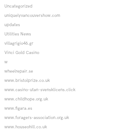
Uncategorized
uniquelyvancouvershow.com
updates
Utilities News
villagrigio46.gr
Vinci Gold Casino
w
wheelrepair.se
www.bristolprize.co.uk
www.casino-utan-svensklicens.click
www.childhope.org.uk
www.figara.es
www.foragers-association.org.uk
www.houseohill.co.uk