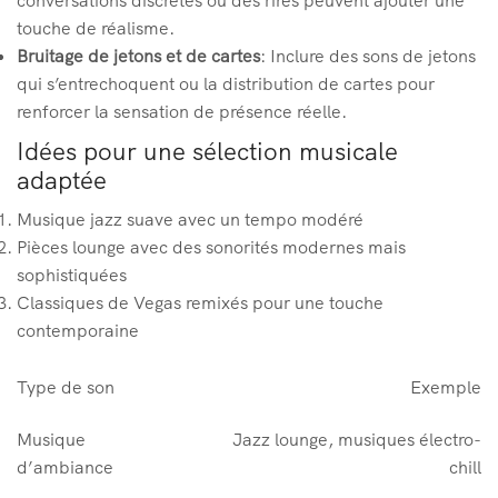
conversations discrètes ou des rires peuvent ajouter une
touche de réalisme.
Bruitage de jetons et de cartes
: Inclure des sons de jetons
qui s’entrechoquent ou la distribution de cartes pour
renforcer la sensation de présence réelle.
Idées pour une sélection musicale
adaptée
Musique jazz suave avec un tempo modéré
Pièces lounge avec des sonorités modernes mais
sophistiquées
Classiques de Vegas remixés pour une touche
contemporaine
Type de son
Exemple
Musique
Jazz lounge, musiques électro-
d’ambiance
chill