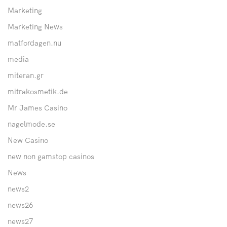
Marketing
Marketing News
matfordagen.nu
media
miteran.gr
mitrakosmetik.de
Mr James Casino
nagelmode.se
New Casino
new non gamstop casinos
News
news2
news26
news27