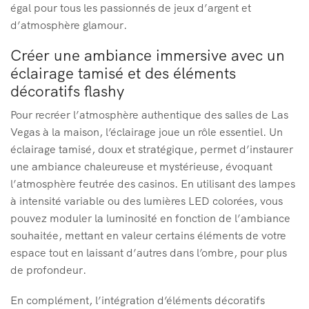
égal pour tous les passionnés de jeux d’argent et
d’atmosphère glamour.
Créer une ambiance immersive avec un
éclairage tamisé et des éléments
décoratifs flashy
Pour recréer l’atmosphère authentique des salles de Las
Vegas à la maison, l’éclairage joue un rôle essentiel. Un
éclairage tamisé, doux et stratégique, permet d’instaurer
une ambiance chaleureuse et mystérieuse, évoquant
l’atmosphère feutrée des casinos. En utilisant des lampes
à intensité variable ou des lumières LED colorées, vous
pouvez moduler la luminosité en fonction de l’ambiance
souhaitée, mettant en valeur certains éléments de votre
espace tout en laissant d’autres dans l’ombre, pour plus
de profondeur.
En complément, l’intégration d’éléments décoratifs