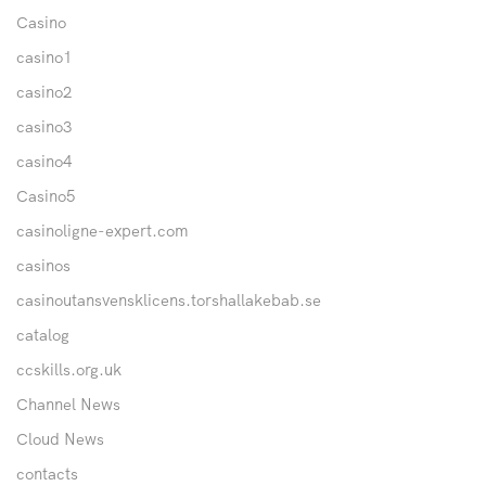
Casino
casino1
casino2
casino3
casino4
Casino5
casinoligne-expert.com
casinos
casinoutansvensklicens.torshallakebab.se
catalog
ccskills.org.uk
Channel News
Cloud News
contacts