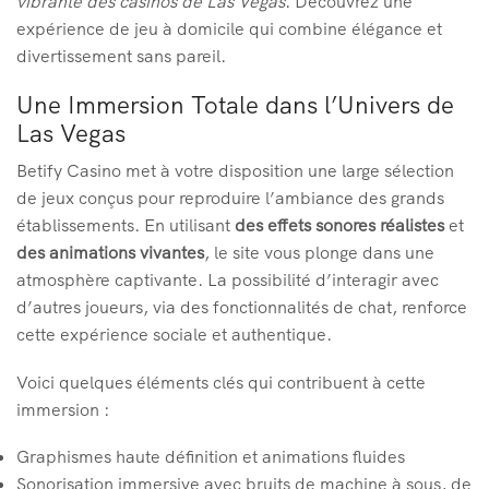
vibrante des casinos de Las Vegas
. Découvrez une
expérience de jeu à domicile qui combine élégance et
divertissement sans pareil.
Une Immersion Totale dans l’Univers de
Las Vegas
Betify Casino met à votre disposition une large sélection
de jeux conçus pour reproduire l’ambiance des grands
établissements. En utilisant
des effets sonores réalistes
et
des animations vivantes
, le site vous plonge dans une
atmosphère captivante. La possibilité d’interagir avec
d’autres joueurs, via des fonctionnalités de chat, renforce
cette expérience sociale et authentique.
Voici quelques éléments clés qui contribuent à cette
immersion :
Graphismes haute définition et animations fluides
Sonorisation immersive avec bruits de machine à sous, de