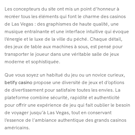
Les concepteurs du site ont mis un point d’honneur à
recréer tous les éléments qui font le charme des casinos
de Las Vegas : des graphismes de haute qualité, une
musique entraînante et une interface intuitive qui évoque
l’énergie et le luxe de la ville du péché. Chaque détail,
des jeux de table aux machines à sous, est pensé pour
transporter le joueur dans une véritable salle de jeux
moderne et sophistiquée.
Que vous soyez un habitué du jeu ou un novice curieux,
betify casino
propose une diversité de jeux et d’options
de divertissement pour satisfaire toutes les envies. La
plateforme combine sécurité, rapidité et authenticité
pour offrir une expérience de jeu qui fait oublier le besoin
de voyager jusqu’à Las Vegas, tout en conservant
l’essence de l’ambiance authentique des grands casinos
américains.