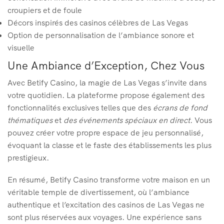
croupiers et de foule
Décors inspirés des casinos célèbres de Las Vegas
Option de personnalisation de l’ambiance sonore et
visuelle
Une Ambiance d’Exception, Chez Vous
Avec Betify Casino, la magie de Las Vegas s’invite dans
votre quotidien. La plateforme propose également des
fonctionnalités exclusives telles que des
écrans de fond
thématiques
et
des événements spéciaux en direct
. Vous
pouvez créer votre propre espace de jeu personnalisé,
évoquant la classe et le faste des établissements les plus
prestigieux.
En résumé, Betify Casino transforme votre maison en un
véritable temple de divertissement, où l’ambiance
authentique et l’excitation des casinos de Las Vegas ne
sont plus réservées aux voyages. Une expérience sans