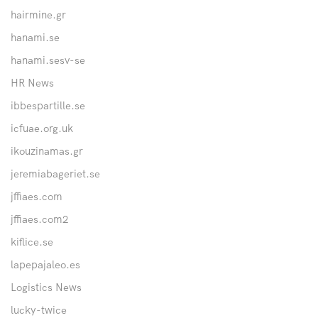
hairmine.gr
hanami.se
hanami.sesv-se
HR News
ibbespartille.se
icfuae.org.uk
ikouzinamas.gr
jeremiabageriet.se
jffiaes.com
jffiaes.com2
kiflice.se
lapepajaleo.es
Logistics News
lucky-twice