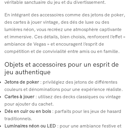
véritable sanctuaire du jeu et du divertissement.
En intégrant des accessoires comme des jetons de poker,
des cartes à jouer vintage, des dés de luxe ou des
lumières néon, vous recréez une atmosphère captivante
et immersive. Ces détails, bien choisis, renforcent l’effet «
ambiance de Vegas » et encouragent l’esprit de
compétition et de convivialité entre amis ou en famille.
Objets et accessoires pour un esprit de
jeu authentique
Jetons de poker
: privilégiez des jetons de différentes
couleurs et dénominations pour une expérience réaliste.
Cartes à jouer
: utilisez des decks classiques ou vintage
pour ajouter du cachet.
Dés en cuir ou en bois
: parfaits pour les jeux de hasard
traditionnels.
Luminaires néon ou LED
: pour une ambiance festive et