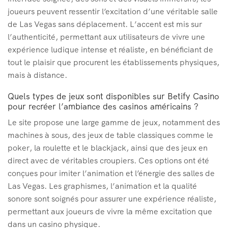
joueurs peuvent ressentir l’excitation d’une véritable salle
de Las Vegas sans déplacement. L’accent est mis sur
l’authenticité, permettant aux utilisateurs de vivre une
expérience ludique intense et réaliste, en bénéficiant de
tout le plaisir que procurent les établissements physiques,
mais à distance.
Quels types de jeux sont disponibles sur Betify Casino
pour recréer l’ambiance des casinos américains ?
Le site propose une large gamme de jeux, notamment des
machines à sous, des jeux de table classiques comme le
poker, la roulette et le blackjack, ainsi que des jeux en
direct avec de véritables croupiers. Ces options ont été
conçues pour imiter l’animation et l’énergie des salles de
Las Vegas. Les graphismes, l’animation et la qualité
sonore sont soignés pour assurer une expérience réaliste,
permettant aux joueurs de vivre la même excitation que
dans un casino physique.