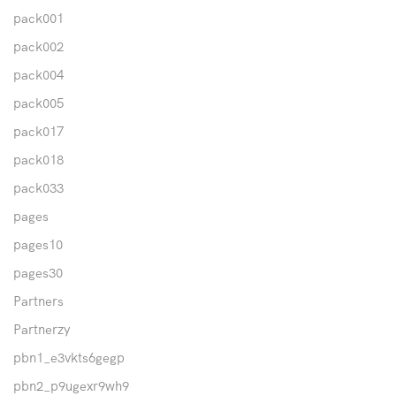
pack001
pack002
pack004
pack005
pack017
pack018
pack033
pages
pages10
pages30
Partners
Partnerzy
pbn1_e3vkts6gegp
pbn2_p9ugexr9wh9