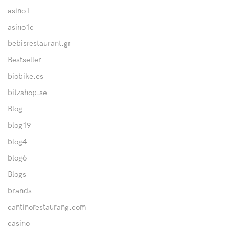
asino1
asino1c
bebisrestaurant.gr
Bestseller
biobike.es
bitzshop.se
Blog
blog19
blog4
blog6
Blogs
brands
cantinorestaurang.com
casino