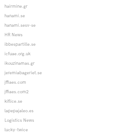
hairmine.gr
hanami.se
hanami.sesv-se
HR News
ibbespartille.se
icfuae.org.uk
ikouzinamas.gr
jeremiabageriet.se
jffiaes.com
jffiaes.com2
kiflice.se
lapepajaleo.es
Logistics News
lucky-twice