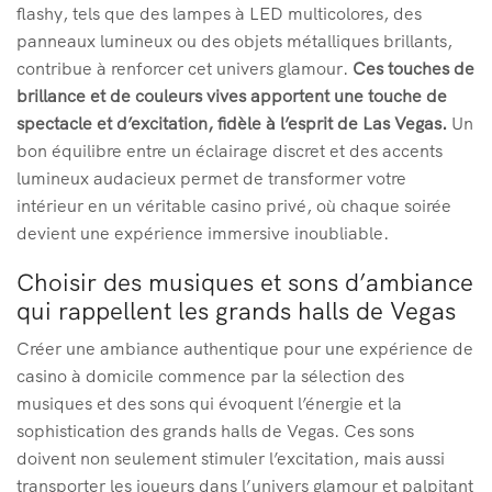
flashy, tels que des lampes à LED multicolores, des
panneaux lumineux ou des objets métalliques brillants,
contribue à renforcer cet univers glamour.
Ces touches de
brillance et de couleurs vives apportent une touche de
spectacle et d’excitation, fidèle à l’esprit de Las Vegas.
Un
bon équilibre entre un éclairage discret et des accents
lumineux audacieux permet de transformer votre
intérieur en un véritable casino privé, où chaque soirée
devient une expérience immersive inoubliable.
Choisir des musiques et sons d’ambiance
qui rappellent les grands halls de Vegas
Créer une ambiance authentique pour une expérience de
casino à domicile commence par la sélection des
musiques et des sons qui évoquent l’énergie et la
sophistication des grands halls de Vegas. Ces sons
doivent non seulement stimuler l’excitation, mais aussi
transporter les joueurs dans l’univers glamour et palpitant