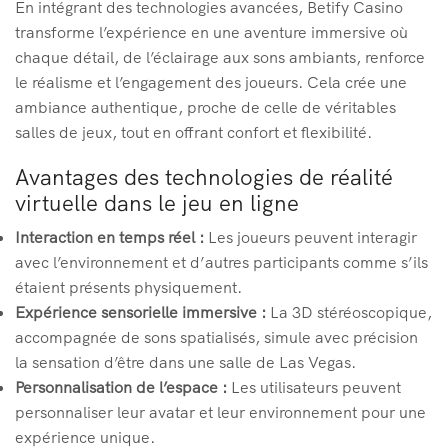
En intégrant des technologies avancées, Betify Casino
transforme l’expérience en une aventure immersive où
chaque détail, de l’éclairage aux sons ambiants, renforce
le réalisme et l’engagement des joueurs. Cela crée une
ambiance authentique, proche de celle de véritables
salles de jeux, tout en offrant confort et flexibilité.
Avantages des technologies de réalité
virtuelle dans le jeu en ligne
Interaction en temps réel :
Les joueurs peuvent interagir
avec l’environnement et d’autres participants comme s’ils
étaient présents physiquement.
Expérience sensorielle immersive :
La 3D stéréoscopique,
accompagnée de sons spatialisés, simule avec précision
la sensation d’être dans une salle de Las Vegas.
Personnalisation de l’espace :
Les utilisateurs peuvent
personnaliser leur avatar et leur environnement pour une
expérience unique.