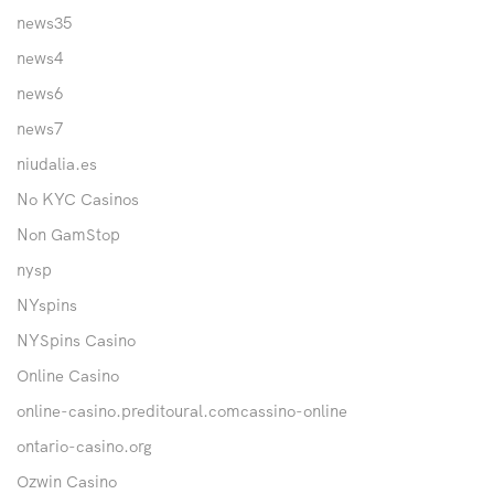
news35
news4
news6
news7
niudalia.es
No KYC Casinos
Non GamStop
nysp
NYspins
NYSpins Casino
Online Casino
online-casino.preditoural.comcassino-online
ontario-casino.org
Ozwin Casino