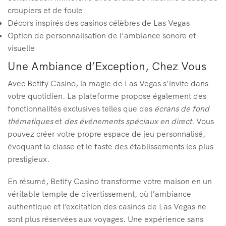
croupiers et de foule
Décors inspirés des casinos célèbres de Las Vegas
Option de personnalisation de l’ambiance sonore et
visuelle
Une Ambiance d’Exception, Chez Vous
Avec Betify Casino, la magie de Las Vegas s’invite dans
votre quotidien. La plateforme propose également des
fonctionnalités exclusives telles que des
écrans de fond
thématiques
et
des événements spéciaux en direct
. Vous
pouvez créer votre propre espace de jeu personnalisé,
évoquant la classe et le faste des établissements les plus
prestigieux.
En résumé, Betify Casino transforme votre maison en un
véritable temple de divertissement, où l’ambiance
authentique et l’excitation des casinos de Las Vegas ne
sont plus réservées aux voyages. Une expérience sans