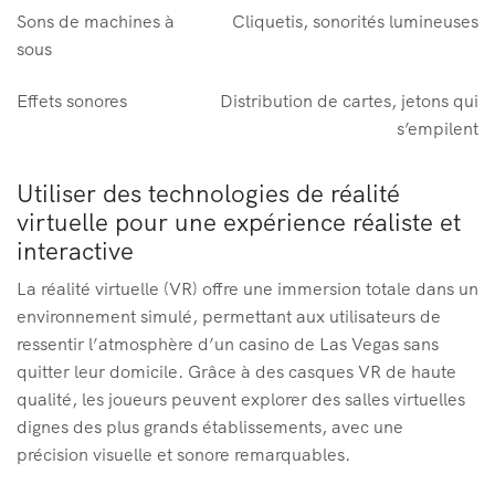
Sons de machines à
Cliquetis, sonorités lumineuses
sous
Effets sonores
Distribution de cartes, jetons qui
s’empilent
Utiliser des technologies de réalité
virtuelle pour une expérience réaliste et
interactive
La réalité virtuelle (VR) offre une immersion totale dans un
environnement simulé, permettant aux utilisateurs de
ressentir l’atmosphère d’un casino de Las Vegas sans
quitter leur domicile. Grâce à des casques VR de haute
qualité, les joueurs peuvent explorer des salles virtuelles
dignes des plus grands établissements, avec une
précision visuelle et sonore remarquables.