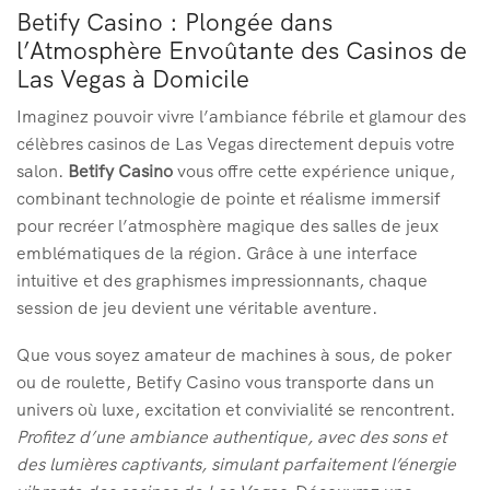
Betify Casino : Plongée dans
l’Atmosphère Envoûtante des Casinos de
Las Vegas à Domicile
Imaginez pouvoir vivre l’ambiance fébrile et glamour des
célèbres casinos de Las Vegas directement depuis votre
salon.
Betify Casino
vous offre cette expérience unique,
combinant technologie de pointe et réalisme immersif
pour recréer l’atmosphère magique des salles de jeux
emblématiques de la région. Grâce à une interface
intuitive et des graphismes impressionnants, chaque
session de jeu devient une véritable aventure.
Que vous soyez amateur de machines à sous, de poker
ou de roulette, Betify Casino vous transporte dans un
univers où luxe, excitation et convivialité se rencontrent.
Profitez d’une ambiance authentique, avec des sons et
des lumières captivants, simulant parfaitement l’énergie