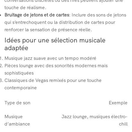
conversations discrètes ou des rires peuvent ajouter une
touche de réalisme.
Bruitage de jetons et de cartes
: Inclure des sons de jetons
qui s’entrechoquent ou la distribution de cartes pour
renforcer la sensation de présence réelle.
Idées pour une sélection musicale
adaptée
Musique jazz suave avec un tempo modéré
Pièces lounge avec des sonorités modernes mais
sophistiquées
Classiques de Vegas remixés pour une touche
contemporaine
Type de son
Exemple
Musique
Jazz lounge, musiques électro-
d’ambiance
chill