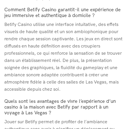
Comment Betify Casino garantit-il une expérience de
jeu immersive et authentique à domicile ?
Betify Casino utilise une interface intuitative, des effets
visuels de haute qualité et un son ambiophonique pour
rendre chaque session captivante. Les jeux en direct sont
diffusés en haute définition avec des croupiers
professionnels, ce qui renforce la sensation de se trouver
dans un établissement réel. De plus, la présentation
soignée des graphiques, la fluidité du gameplay et une
ambiance sonore adaptée contribuent à créer une
atmosphère fidèle à celle des salles de Las Vegas, mais
accessible depuis chez soi.
Quels sont les avantages de vivre l’expérience d’un
casino à la maison avec Betify par rapport à un
voyage à Las Vegas ?
Jouer sur Betify permet de profiter de l’ambiance
authentique sans avoir à planifier un déplacement ou