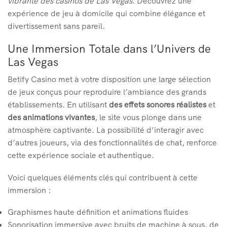
vibrante des casinos de Las Vegas
. Découvrez une
expérience de jeu à domicile qui combine élégance et
divertissement sans pareil.
Une Immersion Totale dans l’Univers de
Las Vegas
Betify Casino met à votre disposition une large sélection
de jeux conçus pour reproduire l’ambiance des grands
établissements. En utilisant
des effets sonores réalistes
et
des animations vivantes
, le site vous plonge dans une
atmosphère captivante. La possibilité d’interagir avec
d’autres joueurs, via des fonctionnalités de chat, renforce
cette expérience sociale et authentique.
Voici quelques éléments clés qui contribuent à cette
immersion :
Graphismes haute définition et animations fluides
Sonorisation immersive avec bruits de machine à sous, de