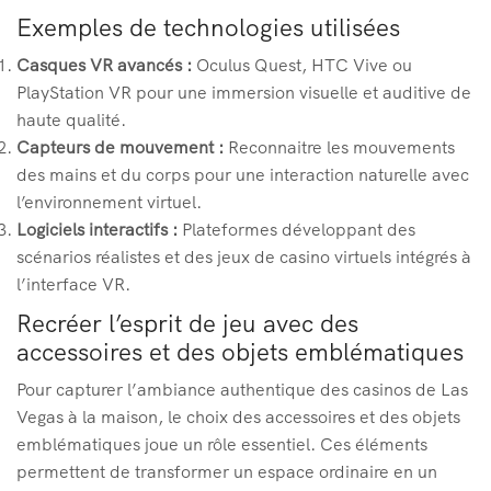
Exemples de technologies utilisées
Casques VR avancés :
Oculus Quest, HTC Vive ou
PlayStation VR pour une immersion visuelle et auditive de
haute qualité.
Capteurs de mouvement :
Reconnaitre les mouvements
des mains et du corps pour une interaction naturelle avec
l’environnement virtuel.
Logiciels interactifs :
Plateformes développant des
scénarios réalistes et des jeux de casino virtuels intégrés à
l’interface VR.
Recréer l’esprit de jeu avec des
accessoires et des objets emblématiques
Pour capturer l’ambiance authentique des casinos de Las
Vegas à la maison, le choix des accessoires et des objets
emblématiques joue un rôle essentiel. Ces éléments
permettent de transformer un espace ordinaire en un