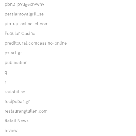
pbn2_p9ugexr9wh9
persianroyalgrill.se
pin-up-online-cl.com
Popular Casino
preditoural.comcassino-online
psiart.gr
publication
q
r
radabil.se
recipebar.gr
restaurangtullen.com
Retail News
review