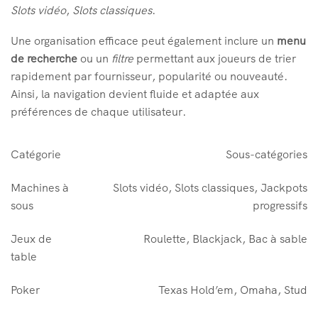
Slots vidéo
,
Slots classiques
.
Une organisation efficace peut également inclure un
menu
de recherche
ou un
filtre
permettant aux joueurs de trier
rapidement par fournisseur, popularité ou nouveauté.
Ainsi, la navigation devient fluide et adaptée aux
préférences de chaque utilisateur.
Catégorie
Sous-catégories
Machines à
Slots vidéo, Slots classiques, Jackpots
sous
progressifs
Jeux de
Roulette, Blackjack, Bac à sable
table
Poker
Texas Hold’em, Omaha, Stud