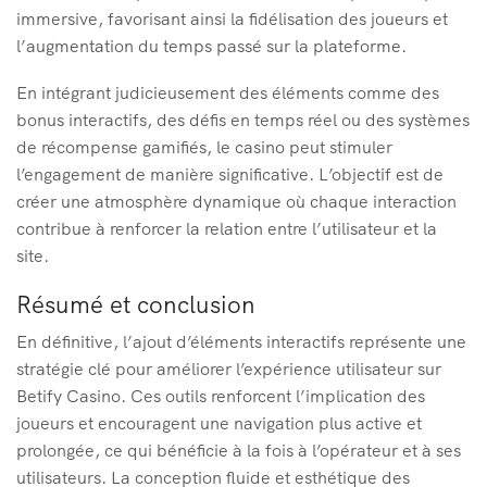
immersive, favorisant ainsi la fidélisation des joueurs et
l’augmentation du temps passé sur la plateforme.
En intégrant judicieusement des éléments comme des
bonus interactifs, des défis en temps réel ou des systèmes
de récompense gamifiés, le casino peut stimuler
l’engagement de manière significative. L’objectif est de
créer une atmosphère dynamique où chaque interaction
contribue à renforcer la relation entre l’utilisateur et la
site.
Résumé et conclusion
En définitive, l’ajout d’éléments interactifs représente une
stratégie clé pour améliorer l’expérience utilisateur sur
Betify Casino. Ces outils renforcent l’implication des
joueurs et encouragent une navigation plus active et
prolongée, ce qui bénéficie à la fois à l’opérateur et à ses
utilisateurs. La conception fluide et esthétique des