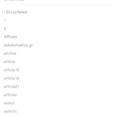
! Без рубрики
1
3
Affiliate
aokalamakiou.gr
archive
article
article15
article16
article21
articles
asino1
asino1c