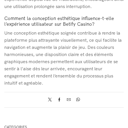
une utilisation prolongée sans interruption.
Comment la conception esthétique influence-t-elle
l’expérience utilisateur sur Betify Casino?
Une conception esthétique soignée contribue à rendre la
plateforme plus attrayante visuellement, ce qui facilite la
navigation et augmente la plaisir de jeu. Des couleurs
harmonieuses, une disposition claire et des éléments
graphiques modernes permettent aux utilisateurs de se
sentir à l’aise dès leur arrivée, encouragent leur
engagement et rendent l’ensemble du processus plus
intuitif et agréable.
CATEGORIES