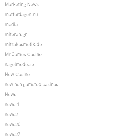
Marketing News
matfordagen.nu
media
miteran.gr
mitrakosmetik.de
Mr James Casino
nagelmode.se
New Casino
new non gamstop casinos
News
news 4
news2
news26
news27