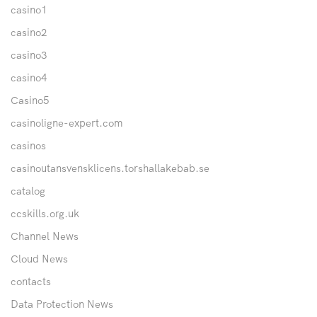
casino1
casino2
casino3
casino4
Casino5
casinoligne-expert.com
casinos
casinoutansvensklicens.torshallakebab.se
catalog
ccskills.org.uk
Channel News
Cloud News
contacts
Data Protection News