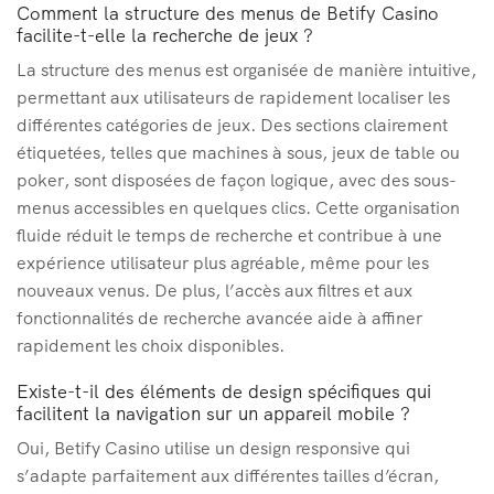
Comment la structure des menus de Betify Casino
facilite-t-elle la recherche de jeux ?
La structure des menus est organisée de manière intuitive,
permettant aux utilisateurs de rapidement localiser les
différentes catégories de jeux. Des sections clairement
étiquetées, telles que machines à sous, jeux de table ou
poker, sont disposées de façon logique, avec des sous-
menus accessibles en quelques clics. Cette organisation
fluide réduit le temps de recherche et contribue à une
expérience utilisateur plus agréable, même pour les
nouveaux venus. De plus, l’accès aux filtres et aux
fonctionnalités de recherche avancée aide à affiner
rapidement les choix disponibles.
Existe-t-il des éléments de design spécifiques qui
facilitent la navigation sur un appareil mobile ?
Oui, Betify Casino utilise un design responsive qui
s’adapte parfaitement aux différentes tailles d’écran,