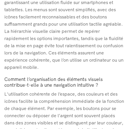
garantissant une utilisation fluide sur smartphones et
tablettes. Les menus sont souvent simplifiés, avec des
icônes facilement reconnaissables et des boutons
suffisamment grands pour une utilisation tactile agréable.
La hiérarchie visuelle claire permet de repérer
rapidement les options importantes, tandis que la fluidité
de la mise en page évite tout ralentissement ou confusion
lors de la navigation. Ces éléments assurent une
expérience cohérente, que l’on utilise un ordinateur ou un
appareil mobile.
Comment l’organisation des éléments visuels
contribue-t-elle à une navigation intuitive ?
L’utilisation cohérente de l’espace, des couleurs et des
icônes facilite la compréhension immédiate de la fonction
de chaque élément. Par exemple, les boutons pour se
connecter ou déposer de l’argent sont souvent placés
dans des zones visibles et se distinguent par leur couleur,