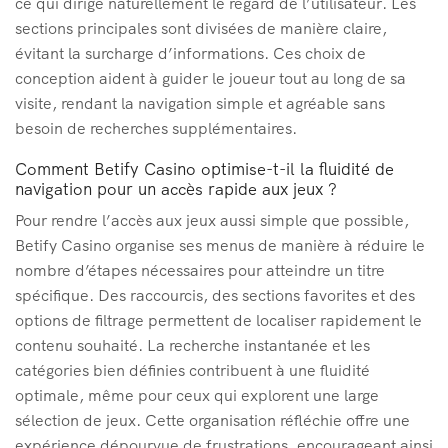
ce qui dirige naturellement le regard de l’utilisateur. Les
sections principales sont divisées de manière claire,
évitant la surcharge d’informations. Ces choix de
conception aident à guider le joueur tout au long de sa
visite, rendant la navigation simple et agréable sans
besoin de recherches supplémentaires.
Comment Betify Casino optimise-t-il la fluidité de
navigation pour un accès rapide aux jeux ?
Pour rendre l’accès aux jeux aussi simple que possible,
Betify Casino organise ses menus de manière à réduire le
nombre d’étapes nécessaires pour atteindre un titre
spécifique. Des raccourcis, des sections favorites et des
options de filtrage permettent de localiser rapidement le
contenu souhaité. La recherche instantanée et les
catégories bien définies contribuent à une fluidité
optimale, même pour ceux qui explorent une large
sélection de jeux. Cette organisation réfléchie offre une
expérience dépourvue de frustrations, encourageant ainsi