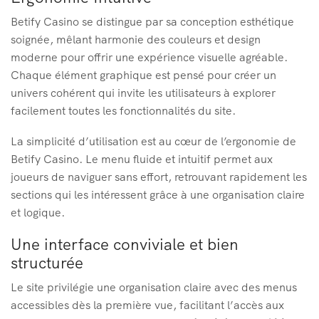
Betify Casino se distingue par sa conception esthétique
soignée, mêlant harmonie des couleurs et design
moderne pour offrir une expérience visuelle agréable.
Chaque élément graphique est pensé pour créer un
univers cohérent qui invite les utilisateurs à explorer
facilement toutes les fonctionnalités du site.
La simplicité d’utilisation est au cœur de l’ergonomie de
Betify Casino. Le menu fluide et intuitif permet aux
joueurs de naviguer sans effort, retrouvant rapidement les
sections qui les intéressent grâce à une organisation claire
et logique.
Une interface conviviale et bien
structurée
Le site privilégie une organisation claire avec des menus
accessibles dès la première vue, facilitant l’accès aux