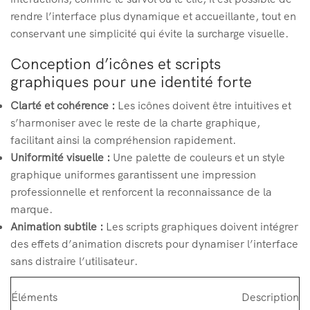
rendre l’interface plus dynamique et accueillante, tout en
conservant une simplicité qui évite la surcharge visuelle.
Conception d’icônes et scripts
graphiques pour une identité forte
Clarté et cohérence :
Les icônes doivent être intuitives et
s’harmoniser avec le reste de la charte graphique,
facilitant ainsi la compréhension rapidement.
Uniformité visuelle :
Une palette de couleurs et un style
graphique uniformes garantissent une impression
professionnelle et renforcent la reconnaissance de la
marque.
Animation subtile :
Les scripts graphiques doivent intégrer
des effets d’animation discrets pour dynamiser l’interface
sans distraire l’utilisateur.
Éléments
Description