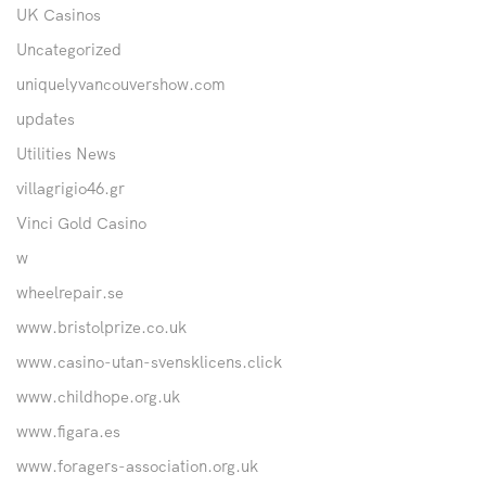
UK Casinos
Uncategorized
uniquelyvancouvershow.com
updates
Utilities News
villagrigio46.gr
Vinci Gold Casino
w
wheelrepair.se
www.bristolprize.co.uk
www.casino-utan-svensklicens.click
www.childhope.org.uk
www.figara.es
www.foragers-association.org.uk