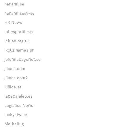
hanami.se
hanami.sesv-se
HR News
ibbespartille.se
icfuae.org.uk
ikouzinamas.gr
jeremiabageriet.se
jffiaes.com
jffiaes.com2
kiflice.se
lapepajaleo.es
Logistics News
lucky-twice
Marketing