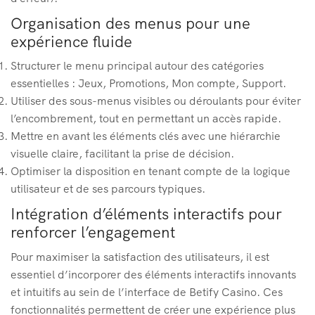
Organisation des menus pour une
expérience fluide
Structurer le menu principal autour des catégories
essentielles : Jeux, Promotions, Mon compte, Support.
Utiliser des sous-menus visibles ou déroulants pour éviter
l’encombrement, tout en permettant un accès rapide.
Mettre en avant les éléments clés avec une hiérarchie
visuelle claire, facilitant la prise de décision.
Optimiser la disposition en tenant compte de la logique
utilisateur et de ses parcours typiques.
Intégration d’éléments interactifs pour
renforcer l’engagement
Pour maximiser la satisfaction des utilisateurs, il est
essentiel d’incorporer des éléments interactifs innovants
et intuitifs au sein de l’interface de Betify Casino. Ces
fonctionnalités permettent de créer une expérience plus