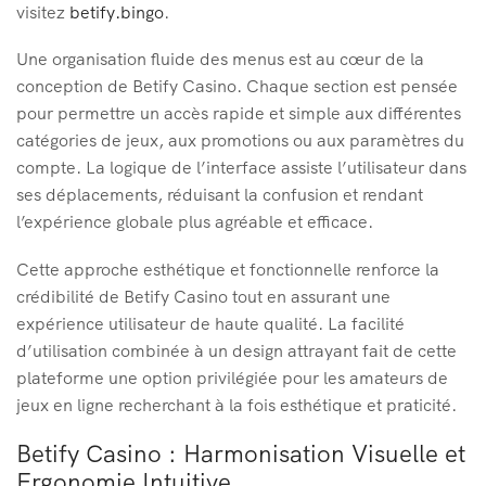
visitez
betify.bingo
.
Une organisation fluide des menus est au cœur de la
conception de Betify Casino. Chaque section est pensée
pour permettre un accès rapide et simple aux différentes
catégories de jeux, aux promotions ou aux paramètres du
compte. La logique de l’interface assiste l’utilisateur dans
ses déplacements, réduisant la confusion et rendant
l’expérience globale plus agréable et efficace.
Cette approche esthétique et fonctionnelle renforce la
crédibilité de Betify Casino tout en assurant une
expérience utilisateur de haute qualité. La facilité
d’utilisation combinée à un design attrayant fait de cette
plateforme une option privilégiée pour les amateurs de
jeux en ligne recherchant à la fois esthétique et praticité.
Betify Casino : Harmonisation Visuelle et
Ergonomie Intuitive