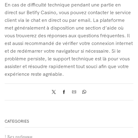
En cas de difficulté technique pendant une partie en
direct sur Betify Casino, vous pouvez contacter le service
client via le chat en direct ou par email. La plateforme
met généralement à disposition une section d’aide où
vous trouverez des réponses aux questions fréquentes. Il
est aussi recommandé de vérifier votre connexion internet
et de redémarrer votre navigateur si nécessaire. Si le
problème persiste, le support technique est là pour vous
assister et résoudre rapidement tout souci afin que votre
expérience reste agréable.
CATEGORIES
! Без рубрики