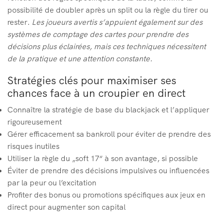
possibilité de doubler après un split ou la règle du tirer ou
rester.
Les joueurs avertis s’appuient également sur des
systèmes de comptage des cartes pour prendre des
décisions plus éclairées, mais ces techniques nécessitent
de la pratique et une attention constante.
Stratégies clés pour maximiser ses
chances face à un croupier en direct
Connaître la stratégie de base du blackjack et l’appliquer
rigoureusement
Gérer efficacement sa bankroll pour éviter de prendre des
risques inutiles
Utiliser la règle du „soft 17“ à son avantage, si possible
Éviter de prendre des décisions impulsives ou influencées
par la peur ou l’excitation
Profiter des bonus ou promotions spécifiques aux jeux en
direct pour augmenter son capital