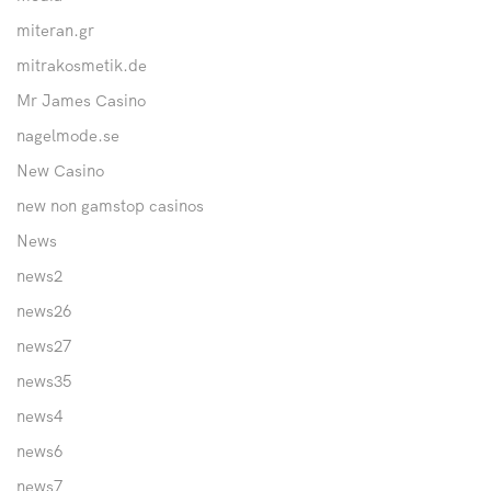
miteran.gr
mitrakosmetik.de
Mr James Casino
nagelmode.se
New Casino
new non gamstop casinos
News
news2
news26
news27
news35
news4
news6
news7