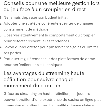
Conseils pour une meilleure gestion lors
du jeu face à un croupier en direct
Ne jamais dépasser son budget initial
Adopter une stratégie cohérente et éviter de changer
constamment de méthode
Observer attentivement le comportement du croupier
pour détecter d’éventuelles tendances
Savoir quand arrêter pour préserver ses gains ou limiter
ses pertes
Pratiquer régulièrement sur des plateformes de démo
pour perfectionner ses techniques
Les avantages du streaming haute
définition pour suivre chaque
mouvement du croupier
Grâce au streaming en haute définition, les joueurs
peuvent profiter d’une expérience de casino en ligne plus
immersive et authentique. La qualité d’image claire et