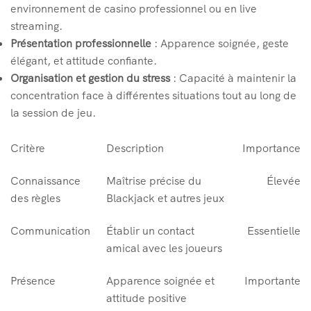
environnement de casino professionnel ou en live
streaming.
Présentation professionnelle
: Apparence soignée, geste
élégant, et attitude confiante.
Organisation et gestion du stress
: Capacité à maintenir la
concentration face à différentes situations tout au long de
la session de jeu.
Critère
Description
Importance
Connaissance
Maîtrise précise du
Élevée
des règles
Blackjack et autres jeux
Communication
Établir un contact
Essentielle
amical avec les joueurs
Présence
Apparence soignée et
Importante
attitude positive