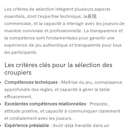
Les critères de sélection intègrent plusieurs aspects
essentiels, dont l’expertise technique, la表现
commerciale, et la capacité à interagir avec les joueurs de
manière conviviale et professionnelle. La transparence et
la compétence sont fondamentales pour garantir une
expérience de jeu authentique et transparente pour tous
les participants.
Les critères clés pour la sélection des
croupiers
Compétences techniques
: Maîtrise du jeu, connaissance
approfondie des règles, et capacité à gérer la table
efficacement.
Excellentes compétences relationnelles
: Prosodie,
attitude positive, et capacité à communiquer clairement
et cordialement avec les joueurs.
Expérience préalable
: Avoir déjà travaillé dans un