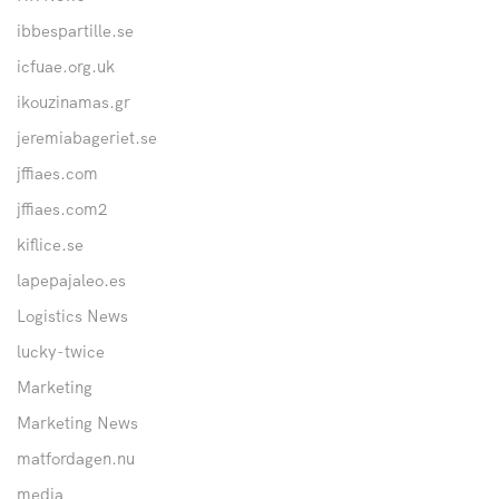
ibbespartille.se
icfuae.org.uk
ikouzinamas.gr
jeremiabageriet.se
jffiaes.com
jffiaes.com2
kiflice.se
lapepajaleo.es
Logistics News
lucky-twice
Marketing
Marketing News
matfordagen.nu
media