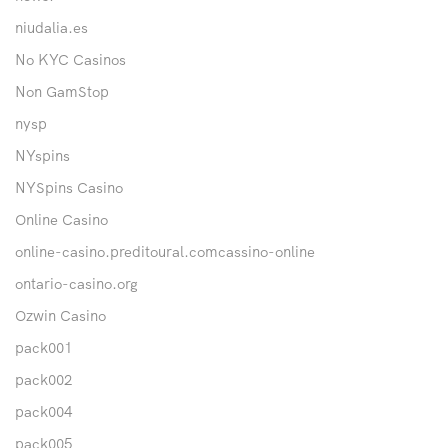
niudalia.es
No KYC Casinos
Non GamStop
nysp
NYspins
NYSpins Casino
Online Casino
online-casino.preditoural.comcassino-online
ontario-casino.org
Ozwin Casino
pack001
pack002
pack004
pack005