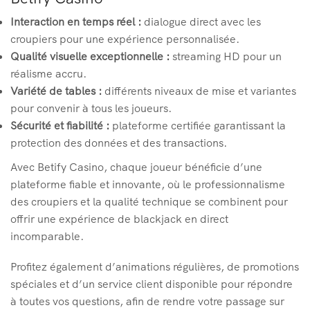
Interaction en temps réel :
dialogue direct avec les
croupiers pour une expérience personnalisée.
Qualité visuelle exceptionnelle :
streaming HD pour un
réalisme accru.
Variété de tables :
différents niveaux de mise et variantes
pour convenir à tous les joueurs.
Sécurité et fiabilité :
plateforme certifiée garantissant la
protection des données et des transactions.
Avec Betify Casino, chaque joueur bénéficie d’une
plateforme fiable et innovante, où le professionnalisme
des croupiers et la qualité technique se combinent pour
offrir une expérience de blackjack en direct
incomparable.
Profitez également d’animations régulières, de promotions
spéciales et d’un service client disponible pour répondre
à toutes vos questions, afin de rendre votre passage sur