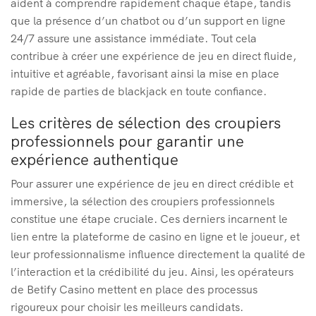
aident à comprendre rapidement chaque étape, tandis
que la présence d’un chatbot ou d’un support en ligne
24/7 assure une assistance immédiate. Tout cela
contribue à créer une expérience de jeu en direct fluide,
intuitive et agréable, favorisant ainsi la mise en place
rapide de parties de blackjack en toute confiance.
Les critères de sélection des croupiers
professionnels pour garantir une
expérience authentique
Pour assurer une expérience de jeu en direct crédible et
immersive, la sélection des croupiers professionnels
constitue une étape cruciale. Ces derniers incarnent le
lien entre la plateforme de casino en ligne et le joueur, et
leur professionnalisme influence directement la qualité de
l’interaction et la crédibilité du jeu. Ainsi, les opérateurs
de Betify Casino mettent en place des processus
rigoureux pour choisir les meilleurs candidats.