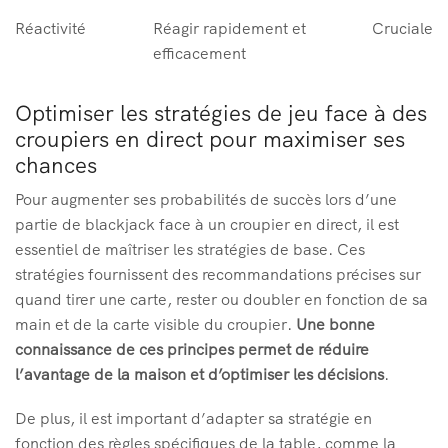
Réactivité
Réagir rapidement et
Cruciale
efficacement
Optimiser les stratégies de jeu face à des
croupiers en direct pour maximiser ses
chances
Pour augmenter ses probabilités de succès lors d’une
partie de blackjack face à un croupier en direct, il est
essentiel de maîtriser les stratégies de base. Ces
stratégies fournissent des recommandations précises sur
quand tirer une carte, rester ou doubler en fonction de sa
main et de la carte visible du croupier.
Une bonne
connaissance de ces principes permet de réduire
l’avantage de la maison et d’optimiser les décisions
.
De plus, il est important d’adapter sa stratégie en
fonction des règles spécifiques de la table, comme la