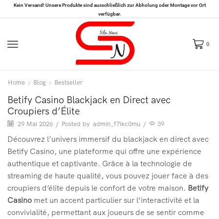
Kein Versand! Unsere Produkte sind ausschließlich zur Abholung oder Montage vor Ort
verfügbar.
0
Home
Blog
Bestseller
Betify Casino Blackjack en Direct avec
Croupiers d’Élite
29 Mai 2026
/
Posted by
admin_f7ikc0mu
/
39
Découvrez l’univers immersif du blackjack en direct avec
Betify Casino, une plateforme qui offre une expérience
authentique et captivante. Grâce à la technologie de
streaming de haute qualité, vous pouvez jouer face à des
croupiers d’élite depuis le confort de votre maison.
Betify
Casino
met un accent particulier sur l’interactivité et la
convivialité, permettant aux joueurs de se sentir comme