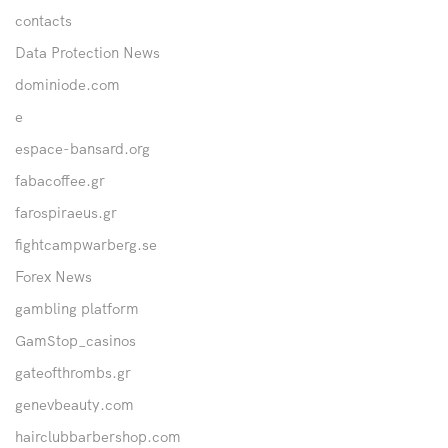
contacts
Data Protection News
dominiode.com
e
espace-bansard.org
fabacoffee.gr
farospiraeus.gr
fightcampwarberg.se
Forex News
gambling platform
GamStop_casinos
gateofthrombs.gr
genevbeauty.com
hairclubbarbershop.com