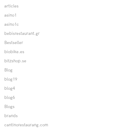
articles
asino1
asino1c
bebisrestaurant.gr
Bestseller
biobike.es
bitzshop.se
Blog
blog19
blog4
blog6
Blogs
brands
cantinorestaurang.com