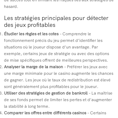
hasard.
Les stratégies principales pour détecter
des jeux profitables
Étudier les règles et les cotes
– Comprendre le
fonctionnement précis du jeu permet d’identifier les
situations où le joueur dispose d’un avantage. Par
exemple, certains jeux de stratégie ou avec des options
de mise spécifiques offrent de meilleures perspectives.
Analyser la marge de la maison
– Préférer les jeux avec
une marge minimale pour le casino augmente les chances
de gagner. Les jeux où le taux de redistribution est élevé
sont généralement plus profitables pour le joueur.
Utiliser des stratégies de gestion de bankroll
– La maîtrise
de ses fonds permet de limiter les pertes et d’augmenter
la stabilité à long terme.
Comparer les offres entre différents casinos
– Certains