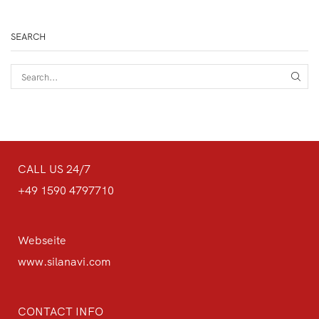
SEARCH
CALL US 24/7
⁦+49 1590 4797710⁩
Webseite
www.silanavi.com
CONTACT INFO