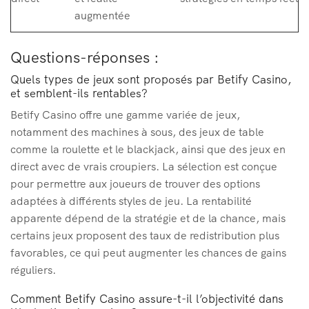
augmentée
Questions-réponses :
Quels types de jeux sont proposés par Betify Casino,
et semblent-ils rentables?
Betify Casino offre une gamme variée de jeux,
notamment des machines à sous, des jeux de table
comme la roulette et le blackjack, ainsi que des jeux en
direct avec de vrais croupiers. La sélection est conçue
pour permettre aux joueurs de trouver des options
adaptées à différents styles de jeu. La rentabilité
apparente dépend de la stratégie et de la chance, mais
certains jeux proposent des taux de redistribution plus
favorables, ce qui peut augmenter les chances de gains
réguliers.
Comment Betify Casino assure-t-il l’objectivité dans