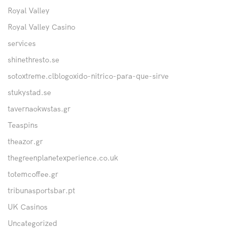
Royal Valley
Royal Valley Casino
services
shinethresto.se
sotoxtreme.clblogoxido-nitrico-para-que-sirve
stukystad.se
tavernaokwstas.gr
Teaspins
theazor.gr
thegreenplanetexperience.co.uk
totemcoffee.gr
tribunasportsbar.pt
UK Casinos
Uncategorized