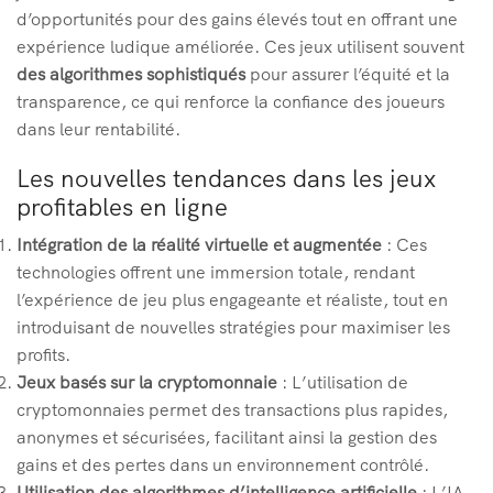
d’opportunités pour des gains élevés tout en offrant une
expérience ludique améliorée. Ces jeux utilisent souvent
des algorithmes sophistiqués
pour assurer l’équité et la
transparence, ce qui renforce la confiance des joueurs
dans leur rentabilité.
Les nouvelles tendances dans les jeux
profitables en ligne
Intégration de la réalité virtuelle et augmentée
: Ces
technologies offrent une immersion totale, rendant
l’expérience de jeu plus engageante et réaliste, tout en
introduisant de nouvelles stratégies pour maximiser les
profits.
Jeux basés sur la cryptomonnaie
: L’utilisation de
cryptomonnaies permet des transactions plus rapides,
anonymes et sécurisées, facilitant ainsi la gestion des
gains et des pertes dans un environnement contrôlé.
Utilisation des algorithmes d’intelligence artificielle
: L’IA