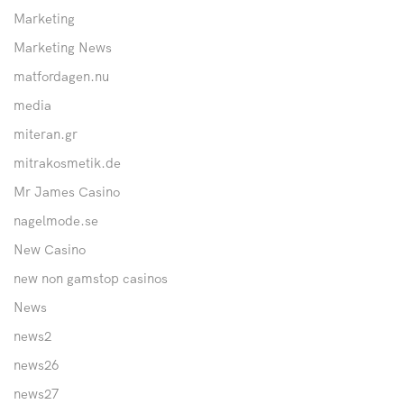
Marketing
Marketing News
matfordagen.nu
media
miteran.gr
mitrakosmetik.de
Mr James Casino
nagelmode.se
New Casino
new non gamstop casinos
News
news2
news26
news27