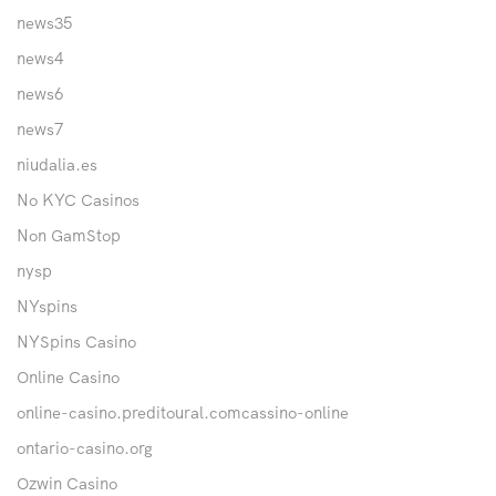
news35
news4
news6
news7
niudalia.es
No KYC Casinos
Non GamStop
nysp
NYspins
NYSpins Casino
Online Casino
online-casino.preditoural.comcassino-online
ontario-casino.org
Ozwin Casino