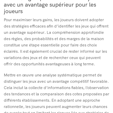
avec un avantage supérieur pour les
joueurs
Pour maximiser leurs gains, les joueurs doivent adopter
des stratégies efficaces afin d’identifier les jeux qui offrent
un avantage supérieur. La compréhension approfondie
des règles, des probabilités et des marges de la maison
constitue une étape essentielle pour faire des choix
éclairés. Il est également crucial de rester informé sur les
variations des jeux et de rechercher ceux qui peuvent
offrir des opportunités avantageuses à long terme.
Mettre en œuvre une analyse systématique permet de
distinguer les jeux avec un avantage compétitif favorable.
Cela inclut la collecte d’informations fiables, l’observation
des tendances et la comparaison des cotes proposées par
différents établissements. En adoptant une approche
rationnelle, les joueurs peuvent augmenter leurs chances
de succès tout en limitant les risques liés aux stratégies de