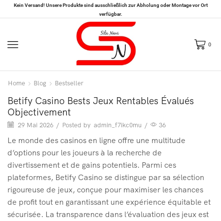
Kein Versand! Unsere Produkte sind ausschließlich zur Abholung oder Montage vor Ort
verfügbar.
0
Home
Blog
Bestseller
Betify Casino Bests Jeux Rentables Évalués
Objectivement
29 Mai 2026
/
Posted by
admin_f7ikc0mu
/
36
Le monde des casinos en ligne offre une multitude
d’options pour les joueurs à la recherche de
divertissement et de gains potentiels. Parmi ces
plateformes, Betify Casino se distingue par sa sélection
rigoureuse de jeux, conçue pour maximiser les chances
de profit tout en garantissant une expérience équitable et
sécurisée. La transparence dans l’évaluation des jeux est