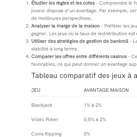
Étudier les règles et les cotes
– Comprendre le fo
joueur dispose d’un avantage. Par exemple, cert
de meilleures perspectives.
Analyser la marge de la maison
– Préférer les 
gagner. Les jeux où le taux de redistribution est
Utiliser des stratégies de gestion de bankroll
– L
stabilité à long terme.
Comparer les offres entre différents casinos
– Ce
favorables, ce qui peut donner un avantage su
Tableau comparatif des jeux à 
JEU
AVANTAGE MAISON
Blackjack
1% à 2%
Vidéo Poker
0,5% à 2%
Coins flipping
0%