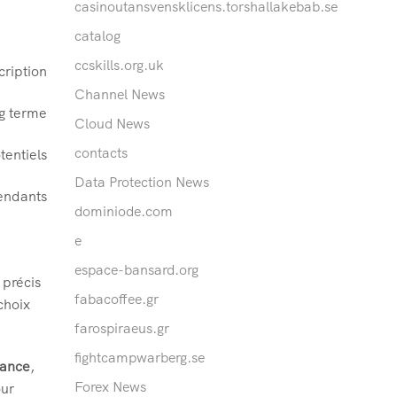
casinoutansvensklicens.torshallakebab.se
catalog
ccskills.org.uk
cription
Channel News
ng terme
Cloud News
contacts
tentiels
Data Protection News
endants
dominiode.com
e
espace-bansard.org
 précis
fabacoffee.gr
choix
farospiraeus.gr
fightcampwarberg.se
iance
,
Forex News
our