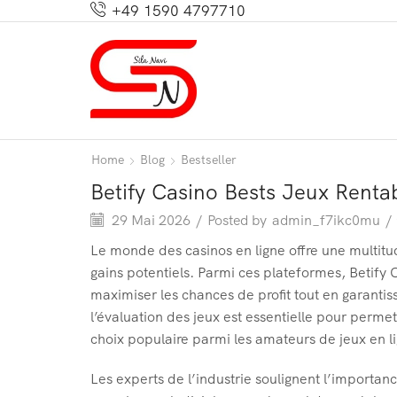
⁦+49 1590 4797710⁩
Home
Blog
Bestseller
Betify Casino Bests Jeux Renta
29 Mai 2026
/
Posted by
admin_f7ikc0mu
/
Le monde des casinos en ligne offre une multitu
gains potentiels. Parmi ces plateformes, Betify 
maximiser les chances de profit tout en garanti
l’évaluation des jeux est essentielle pour permett
choix populaire parmi les amateurs de jeux en l
Les experts de l’industrie soulignent l’importanc