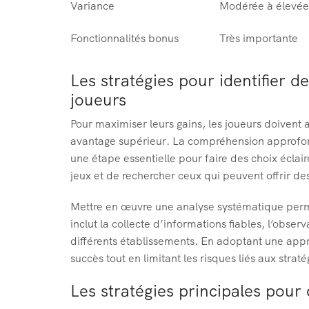
Variance
Modérée à élevé
Fonctionnalités bonus
Très importante
Les stratégies pour identifier 
joueurs
Pour maximiser leurs gains, les joueurs doivent ad
avantage supérieur. La compréhension approfond
une étape essentielle pour faire des choix éclair
jeux et de rechercher ceux qui peuvent offrir d
Mettre en œuvre une analyse systématique perme
inclut la collecte d’informations fiables, l’obs
différents établissements. En adoptant une app
succès tout en limitant les risques liés aux strat
Les stratégies principales pour 