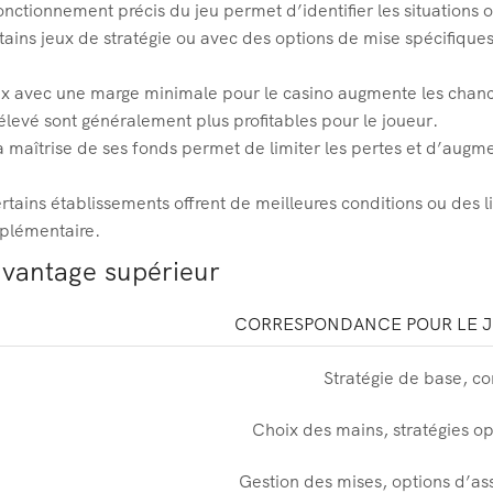
nctionnement précis du jeu permet d’identifier les situations o
ains jeux de stratégie ou avec des options de mise spécifiques
jeux avec une marge minimale pour le casino augmente les chan
 élevé sont généralement plus profitables pour le joueur.
a maîtrise de ses fonds permet de limiter les pertes et d’augme
rtains établissements offrent de meilleures conditions ou des l
pplémentaire.
avantage supérieur
CORRESPONDANCE POUR LE 
Stratégie de base, c
Choix des mains, stratégies o
Gestion des mises, options d’a