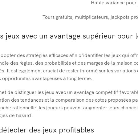
e
Haute variance pour 
Tours gratuits, multiplicateurs, jackpots pro
des jeux avec un avantage supérieur pour l
opter des stratégies efficaces afin d’identifier les jeux qui off
ie des règles, des probabilités et des marges de la maison co
és. Il est également crucial de rester informé sur les variations
es opportunités avantageuses à long terme.
t de distinguer les jeux avec un avantage compétitif favorab
ervation des tendances et la comparaison des cotes proposées pa
roche rationnelle, les joueurs peuvent augmenter leurs chance
égies de hasard.
détecter des jeux profitables