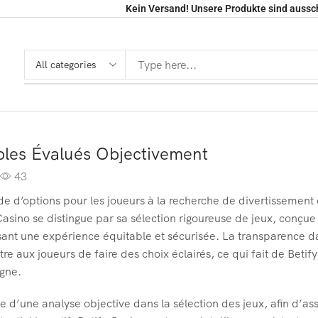
Kein Versand! Unsere Produkte sind aussch
bles Évalués Objectivement
43
de d’options pour les joueurs à la recherche de divertissement 
Casino se distingue par sa sélection rigoureuse de jeux, conçue
ssant une expérience équitable et sécurisée. La transparence d
re aux joueurs de faire des choix éclairés, ce qui fait de Betif
igne.
e d’une analyse objective dans la sélection des jeux, afin d’as