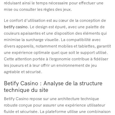
réduisant ainsi le temps nécessaire pour effectuer une
mise ou consulter les règles des jeux.
Le confort d’utilisation est au cœur de la conception de
betify casino
. Le design est épuré, avec une palette de
couleurs apaisantes et une disposition des éléments qui
minimise la surcharge visuelle. La compatibilité avec
divers appareils, notamment mobiles et tablettes, garantit
une expérience optimale quel que soit le support utilisé.
Cette attention portée à l’ergonomie contribue à fidéliser
les joueurs et à leur offrir un environnement de jeu
agréable et sécurisé.
Betify Casino : Analyse de la structure
technique du site
Betify Casino repose sur une architecture technique
robuste conçue pour assurer une expérience utilisateur
fluide et sécurisée. La plateforme utilise une combinaison