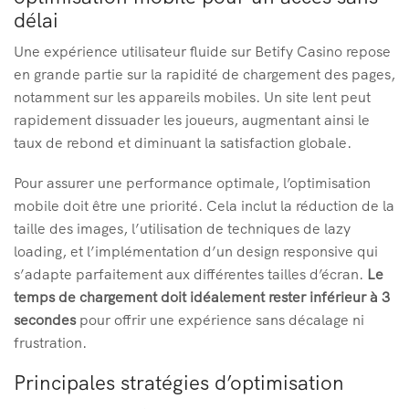
délai
Une expérience utilisateur fluide sur Betify Casino repose
en grande partie sur la rapidité de chargement des pages,
notamment sur les appareils mobiles. Un site lent peut
rapidement dissuader les joueurs, augmentant ainsi le
taux de rebond et diminuant la satisfaction globale.
Pour assurer une performance optimale, l’optimisation
mobile doit être une priorité. Cela inclut la réduction de la
taille des images, l’utilisation de techniques de lazy
loading, et l’implémentation d’un design responsive qui
s’adapte parfaitement aux différentes tailles d’écran.
Le
temps de chargement doit idéalement rester inférieur à 3
secondes
pour offrir une expérience sans décalage ni
frustration.
Principales stratégies d’optimisation