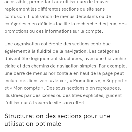
accessible, permettant aux utilisateurs de trouver
rapidement les différentes sections du site sans
confusion. L’utilisation de menus déroulants ou de
catégories bien définies facilite la recherche des jeux, des
promotions ou des informations sur le compte.
Une organisation cohérente des sections contribue
également à la fluidité de la navigation. Les catégories
doivent être logiquement structurées, avec une hiérarchie
claire et des chemins de navigation simples. Par exemple,
une barre de menus horizontale en haut de la page peut
inclure des liens vers « Jeux », « Promotions », « Support »
et « Mon compte ». Des sous-sections bien regroupées,
illustrées par des icônes ou des titres explicites, guident
l’utilisateur à travers le site sans effort.
Structuration des sections pour une
utilisation optimale