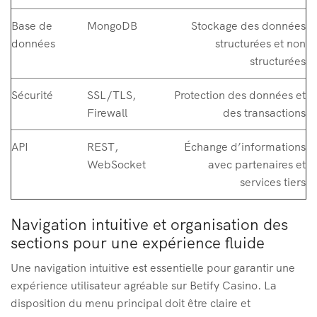
Base de
MongoDB
Stockage des données
données
structurées et non
structurées
Sécurité
SSL/TLS,
Protection des données et
Firewall
des transactions
API
REST,
Échange d’informations
WebSocket
avec partenaires et
services tiers
Navigation intuitive et organisation des
sections pour une expérience fluide
Une navigation intuitive est essentielle pour garantir une
expérience utilisateur agréable sur Betify Casino. La
disposition du menu principal doit être claire et