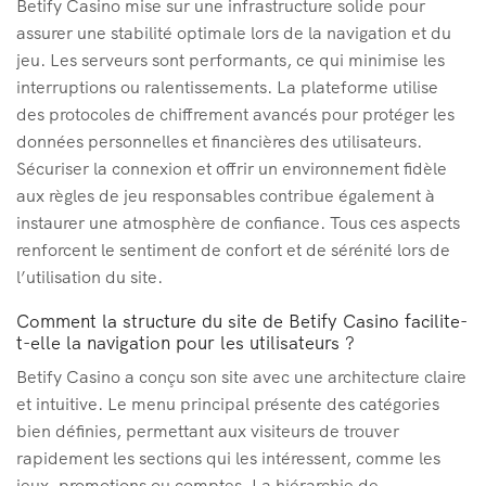
Betify Casino mise sur une infrastructure solide pour
assurer une stabilité optimale lors de la navigation et du
jeu. Les serveurs sont performants, ce qui minimise les
interruptions ou ralentissements. La plateforme utilise
des protocoles de chiffrement avancés pour protéger les
données personnelles et financières des utilisateurs.
Sécuriser la connexion et offrir un environnement fidèle
aux règles de jeu responsables contribue également à
instaurer une atmosphère de confiance. Tous ces aspects
renforcent le sentiment de confort et de sérénité lors de
l’utilisation du site.
Comment la structure du site de Betify Casino facilite-
t-elle la navigation pour les utilisateurs ?
Betify Casino a conçu son site avec une architecture claire
et intuitive. Le menu principal présente des catégories
bien définies, permettant aux visiteurs de trouver
rapidement les sections qui les intéressent, comme les
jeux, promotions ou comptes. La hiérarchie de