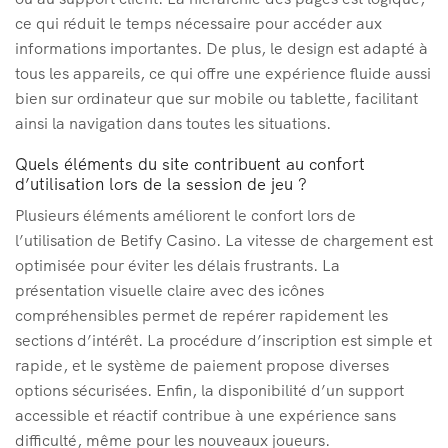
ce qui réduit le temps nécessaire pour accéder aux
informations importantes. De plus, le design est adapté à
tous les appareils, ce qui offre une expérience fluide aussi
bien sur ordinateur que sur mobile ou tablette, facilitant
ainsi la navigation dans toutes les situations.
Quels éléments du site contribuent au confort
d’utilisation lors de la session de jeu ?
Plusieurs éléments améliorent le confort lors de
l’utilisation de Betify Casino. La vitesse de chargement est
optimisée pour éviter les délais frustrants. La
présentation visuelle claire avec des icônes
compréhensibles permet de repérer rapidement les
sections d’intérêt. La procédure d’inscription est simple et
rapide, et le système de paiement propose diverses
options sécurisées. Enfin, la disponibilité d’un support
accessible et réactif contribue à une expérience sans
difficulté, même pour les nouveaux joueurs.