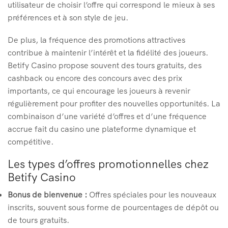
utilisateur de choisir l’offre qui correspond le mieux à ses
préférences et à son style de jeu.
De plus, la fréquence des promotions attractives
contribue à maintenir l’intérêt et la fidélité des joueurs.
Betify Casino propose souvent des tours gratuits, des
cashback ou encore des concours avec des prix
importants, ce qui encourage les joueurs à revenir
régulièrement pour profiter des nouvelles opportunités. La
combinaison d’une variété d’offres et d’une fréquence
accrue fait du casino une plateforme dynamique et
compétitive.
Les types d’offres promotionnelles chez
Betify Casino
Bonus de bienvenue :
Offres spéciales pour les nouveaux
inscrits, souvent sous forme de pourcentages de dépôt ou
de tours gratuits.