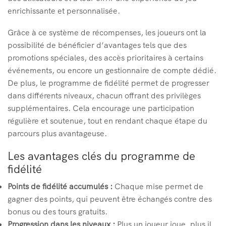
enrichissante et personnalisée.
Grâce à ce système de récompenses, les joueurs ont la
possibilité de bénéficier d’avantages tels que des
promotions spéciales, des accès prioritaires à certains
événements, ou encore un gestionnaire de compte dédié.
De plus, le programme de fidélité permet de progresser
dans différents niveaux, chacun offrant des privilèges
supplémentaires. Cela encourage une participation
régulière et soutenue, tout en rendant chaque étape du
parcours plus avantageuse.
Les avantages clés du programme de
fidélité
Points de fidélité accumulés :
Chaque mise permet de
gagner des points, qui peuvent être échangés contre des
bonus ou des tours gratuits.
Progression dans les niveaux :
Plus un joueur joue, plus il