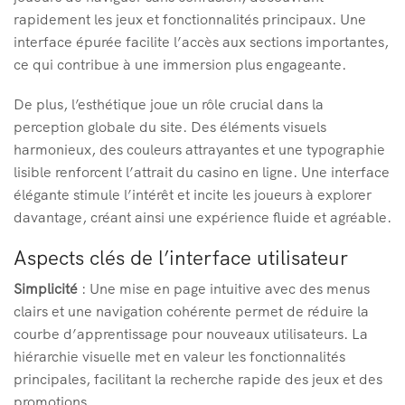
rapidement les jeux et fonctionnalités principaux. Une
interface épurée facilite l’accès aux sections importantes,
ce qui contribue à une immersion plus engageante.
De plus, l’esthétique joue un rôle crucial dans la
perception globale du site. Des éléments visuels
harmonieux, des couleurs attrayantes et une typographie
lisible renforcent l’attrait du casino en ligne. Une interface
élégante stimule l’intérêt et incite les joueurs à explorer
davantage, créant ainsi une expérience fluide et agréable.
Aspects clés de l’interface utilisateur
Simplicité
: Une mise en page intuitive avec des menus
clairs et une navigation cohérente permet de réduire la
courbe d’apprentissage pour nouveaux utilisateurs. La
hiérarchie visuelle met en valeur les fonctionnalités
principales, facilitant la recherche rapide des jeux et des
promotions.