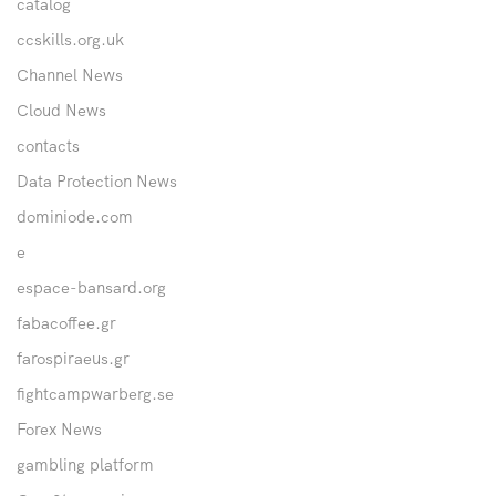
catalog
ccskills.org.uk
Channel News
Cloud News
contacts
Data Protection News
dominiode.com
e
espace-bansard.org
fabacoffee.gr
farospiraeus.gr
fightcampwarberg.se
Forex News
gambling platform