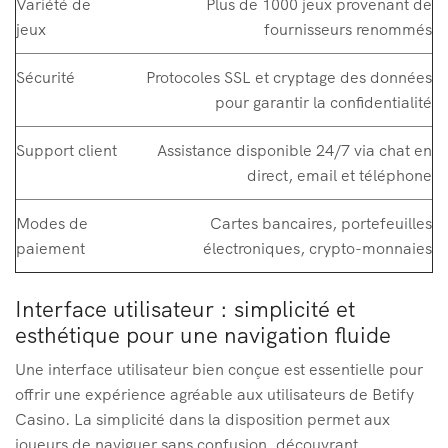
Variété de
Plus de 1000 jeux provenant de
jeux
fournisseurs renommés
Sécurité
Protocoles SSL et cryptage des données
pour garantir la confidentialité
Support client
Assistance disponible 24/7 via chat en
direct, email et téléphone
Modes de
Cartes bancaires, portefeuilles
paiement
électroniques, crypto-monnaies
Interface utilisateur : simplicité et
esthétique pour une navigation fluide
Une interface utilisateur bien conçue est essentielle pour
offrir une expérience agréable aux utilisateurs de Betify
Casino. La simplicité dans la disposition permet aux
joueurs de naviguer sans confusion, découvrant