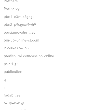
Partners
Partnerzy
pbn1_e3vkts6gegp
pbn2_p9ugexr9wh9
persianroyalgrill.se
pin-up-online-cl.com
Popular Casino
preditoural.comcassino-online
psiart.gr
publication
q
r
radabil.se
recipebar.gr