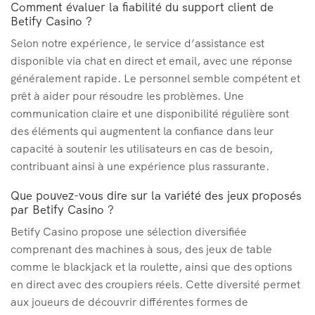
Comment évaluer la fiabilité du support client de
Betify Casino ?
Selon notre expérience, le service d’assistance est
disponible via chat en direct et email, avec une réponse
généralement rapide. Le personnel semble compétent et
prêt à aider pour résoudre les problèmes. Une
communication claire et une disponibilité régulière sont
des éléments qui augmentent la confiance dans leur
capacité à soutenir les utilisateurs en cas de besoin,
contribuant ainsi à une expérience plus rassurante.
Que pouvez-vous dire sur la variété des jeux proposés
par Betify Casino ?
Betify Casino propose une sélection diversifiée
comprenant des machines à sous, des jeux de table
comme le blackjack et la roulette, ainsi que des options
en direct avec des croupiers réels. Cette diversité permet
aux joueurs de découvrir différentes formes de