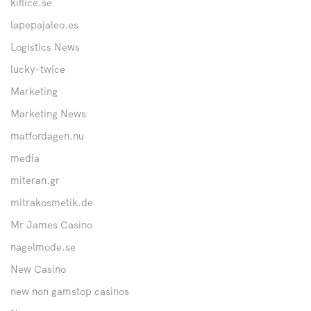
kiflice.se
lapepajaleo.es
Logistics News
lucky-twice
Marketing
Marketing News
matfordagen.nu
media
miteran.gr
mitrakosmetik.de
Mr James Casino
nagelmode.se
New Casino
new non gamstop casinos