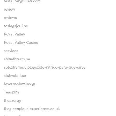
restaurangtullen.com
review
reviews
roslagsjord.se
Royal Valley
Royal Valley Casino
services
shinethresto.se
sotoxtreme.clblogoxido-nitrico-para-que-sirve
stukystad.se
tavernaokwstas.gr
Teaspins
theazor.gr
thegreenplanetexperience.co.uk