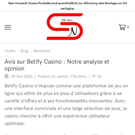
Kein Versand! Unsere Produkte sind ausschließlich zur Abholung oder Montage vor Ort
verfügbar.
0
Home
Blog
Bestseller
Avis sur Betify Casino : Notre analyse et
opinion
29 Mai 2026
/
Posted by
admin_f7ikc0mu
/
34
Betify Casino s’impose comme une plateforme de jeu en
ligne qui attire de plus en plus d’utilisateurs grâce à sa
variété d’offres et à ses fonctionnalités innovantes. Avec
une interface conviviale et une large sélection de jeux, le
casino cherche à offrir une expérience utilisateur
optimale.