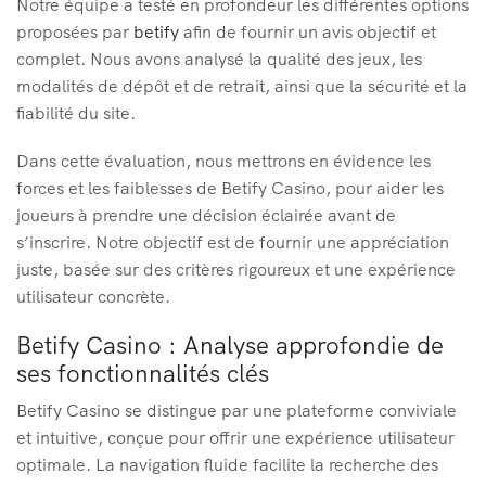
Notre équipe a testé en profondeur les différentes options
proposées par
betify
afin de fournir un avis objectif et
complet. Nous avons analysé la qualité des jeux, les
modalités de dépôt et de retrait, ainsi que la sécurité et la
fiabilité du site.
Dans cette évaluation, nous mettrons en évidence les
forces et les faiblesses de Betify Casino, pour aider les
joueurs à prendre une décision éclairée avant de
s’inscrire. Notre objectif est de fournir une appréciation
juste, basée sur des critères rigoureux et une expérience
utilisateur concrète.
Betify Casino : Analyse approfondie de
ses fonctionnalités clés
Betify Casino se distingue par une plateforme conviviale
et intuitive, conçue pour offrir une expérience utilisateur
optimale. La navigation fluide facilite la recherche des