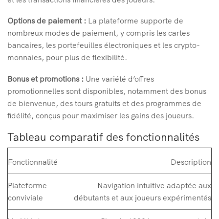
Options de paiement :
La plateforme supporte de
nombreux modes de paiement, y compris les cartes
bancaires, les portefeuilles électroniques et les crypto-
monnaies, pour plus de flexibilité.
Bonus et promotions :
Une variété d’offres
promotionnelles sont disponibles, notamment des bonus
de bienvenue, des tours gratuits et des programmes de
fidélité, conçus pour maximiser les gains des joueurs.
Tableau comparatif des fonctionnalités
Fonctionnalité
Description
Plateforme
Navigation intuitive adaptée aux
conviviale
débutants et aux joueurs expérimentés