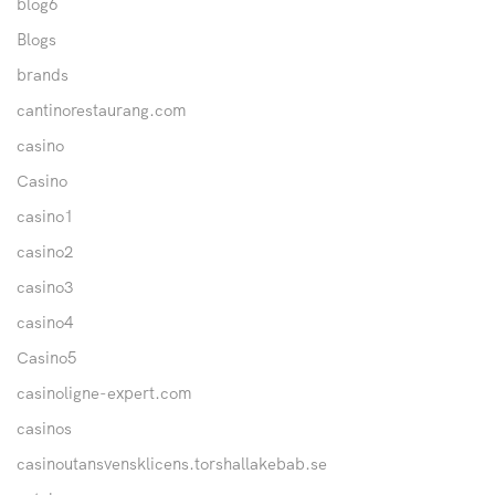
blog6
Blogs
brands
cantinorestaurang.com
casino
Casino
casino1
casino2
casino3
casino4
Casino5
casinoligne-expert.com
casinos
casinoutansvensklicens.torshallakebab.se