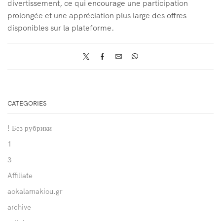
divertissement, ce qui encourage une participation
prolongée et une appréciation plus large des offres
disponibles sur la plateforme.
CATEGORIES
! Без рубрики
1
3
Affiliate
aokalamakiou.gr
archive