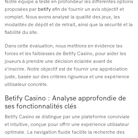
Notre équipe a testé en profondeur les différentes options
proposées par
betify
afin de fournir un avis objectif et
complet. Nous avons analysé la qualité des jeux, les
modalités de dépôt et de retrait, ainsi que la sécurité et la
fiabilité du site.
Dans cette évaluation, nous mettrons en évidence les
forces et les faiblesses de Betify Casino, pour aider les
joueurs à prendre une décision éclairée avant de
s’inscrire. Notre objectif est de fournir une appréciation
juste, basée sur des critères rigoureux et une expérience
utilisateur concrète.
Betify Casino : Analyse approfondie de
ses fonctionnalités clés
Betify Casino se distingue par une plateforme conviviale
et intuitive, conçue pour offrir une expérience utilisateur
optimale. La navigation fluide facilite la recherche des