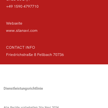
⁦+49 1590 4797710⁩
Webseite
www.silanavi.com
CONTACT INFO
Friedrichstraße 8 Fellbach 70736
Dienstleistungsrichtlinie
Alle Rechte vorbehalten Sila Navi 2024