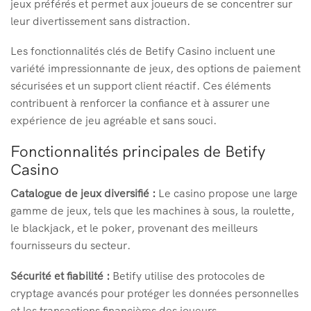
jeux préférés et permet aux joueurs de se concentrer sur
leur divertissement sans distraction.
Les fonctionnalités clés de Betify Casino incluent une
variété impressionnante de jeux, des options de paiement
sécurisées et un support client réactif. Ces éléments
contribuent à renforcer la confiance et à assurer une
expérience de jeu agréable et sans souci.
Fonctionnalités principales de Betify
Casino
Catalogue de jeux diversifié :
Le casino propose une large
gamme de jeux, tels que les machines à sous, la roulette,
le blackjack, et le poker, provenant des meilleurs
fournisseurs du secteur.
Sécurité et fiabilité :
Betify utilise des protocoles de
cryptage avancés pour protéger les données personnelles
et les transactions financières des joueurs.