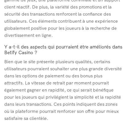
client réactif. De plus, la variété des promotions et la
sécurité des transactions renforcent la confiance des
utilisateurs. Ces éléments contribuent à une expérience
globalement positive pour les joueurs à la recherche de
divertissement en ligne.
Y a-t-il des aspects qui pourraient être améliorés dans
Betify Casino ?
Bien que le site présente plusieurs qualités, certains
utilisateurs pourraient souhaiter une plus grande diversité
dans les options de paiement ou des bonus plus
attractifs. La vitesse de retrait par moment pourrait
également gagner en rapidité, ce qui serait bénéfique
pour les joueurs qui privilégient la simplicité et la rapidité
dans leurs transactions. Ces points indiquent des zones
où la plateforme pourrait renforcer son offre pour mieux
satisfaire sa clientèle.