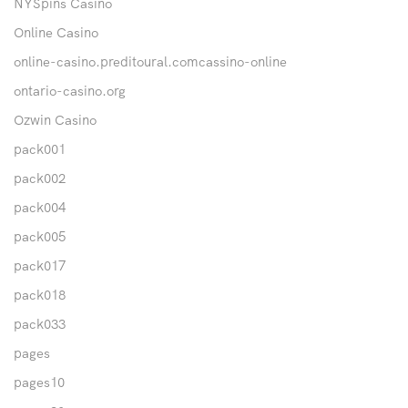
NYSpins Casino
Online Casino
online-casino.preditoural.comcassino-online
ontario-casino.org
Ozwin Casino
pack001
pack002
pack004
pack005
pack017
pack018
pack033
pages
pages10