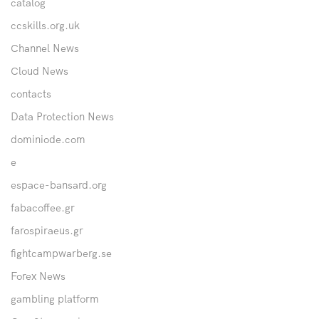
catalog
ccskills.org.uk
Channel News
Cloud News
contacts
Data Protection News
dominiode.com
e
espace-bansard.org
fabacoffee.gr
farospiraeus.gr
fightcampwarberg.se
Forex News
gambling platform