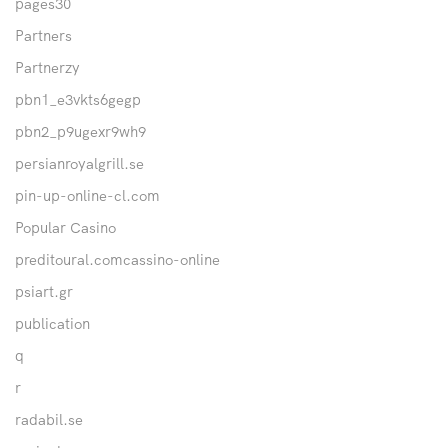
pages30
Partners
Partnerzy
pbn1_e3vkts6gegp
pbn2_p9ugexr9wh9
persianroyalgrill.se
pin-up-online-cl.com
Popular Casino
preditoural.comcassino-online
psiart.gr
publication
q
r
radabil.se