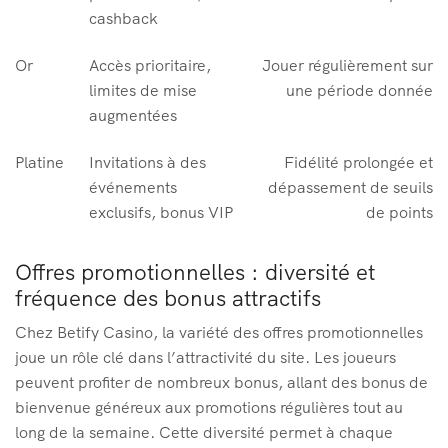
cashback
Or
Accès prioritaire,
Jouer régulièrement sur
limites de mise
une période donnée
augmentées
Platine
Invitations à des
Fidélité prolongée et
événements
dépassement de seuils
exclusifs, bonus VIP
de points
Offres promotionnelles : diversité et
fréquence des bonus attractifs
Chez Betify Casino, la variété des offres promotionnelles
joue un rôle clé dans l’attractivité du site. Les joueurs
peuvent profiter de nombreux bonus, allant des bonus de
bienvenue généreux aux promotions régulières tout au
long de la semaine. Cette diversité permet à chaque