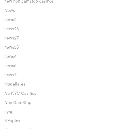
new non gamstop casinos
News
news2
news26
news27
news35
news4
news6
news7
niudalia.es
No KYC Casinos
Non GamStop
nysp
NYspins