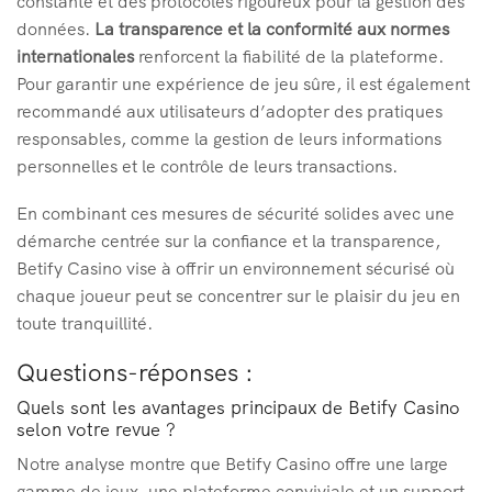
constante et des protocoles rigoureux pour la gestion des
données.
La transparence et la conformité aux normes
internationales
renforcent la fiabilité de la plateforme.
Pour garantir une expérience de jeu sûre, il est également
recommandé aux utilisateurs d’adopter des pratiques
responsables, comme la gestion de leurs informations
personnelles et le contrôle de leurs transactions.
En combinant ces mesures de sécurité solides avec une
démarche centrée sur la confiance et la transparence,
Betify Casino vise à offrir un environnement sécurisé où
chaque joueur peut se concentrer sur le plaisir du jeu en
toute tranquillité.
Questions-réponses :
Quels sont les avantages principaux de Betify Casino
selon votre revue ?
Notre analyse montre que Betify Casino offre une large
gamme de jeux, une plateforme conviviale et un support