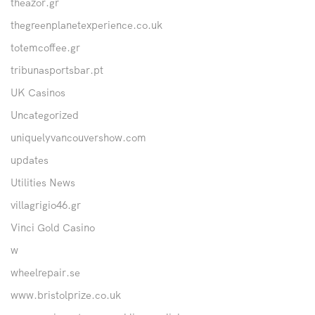
theazor.gr
thegreenplanetexperience.co.uk
totemcoffee.gr
tribunasportsbar.pt
UK Casinos
Uncategorized
uniquelyvancouvershow.com
updates
Utilities News
villagrigio46.gr
Vinci Gold Casino
w
wheelrepair.se
www.bristolprize.co.uk