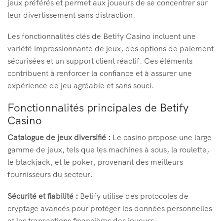
jeux préférés et permet aux joueurs de se concentrer sur
leur divertissement sans distraction.
Les fonctionnalités clés de Betify Casino incluent une
variété impressionnante de jeux, des options de paiement
sécurisées et un support client réactif. Ces éléments
contribuent à renforcer la confiance et à assurer une
expérience de jeu agréable et sans souci.
Fonctionnalités principales de Betify
Casino
Catalogue de jeux diversifié :
Le casino propose une large
gamme de jeux, tels que les machines à sous, la roulette,
le blackjack, et le poker, provenant des meilleurs
fournisseurs du secteur.
Sécurité et fiabilité :
Betify utilise des protocoles de
cryptage avancés pour protéger les données personnelles
et les transactions financières des joueurs.