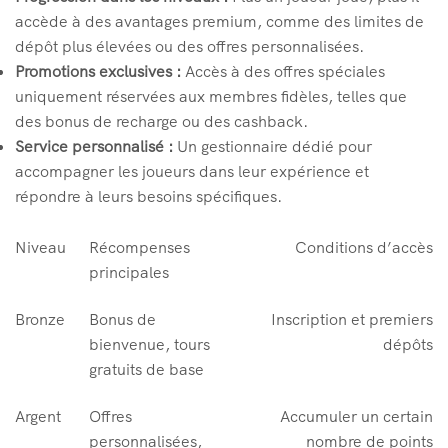
accède à des avantages premium, comme des limites de
dépôt plus élevées ou des offres personnalisées.
Promotions exclusives :
Accès à des offres spéciales
uniquement réservées aux membres fidèles, telles que
des bonus de recharge ou des cashback.
Service personnalisé :
Un gestionnaire dédié pour
accompagner les joueurs dans leur expérience et
répondre à leurs besoins spécifiques.
Niveau
Récompenses
Conditions d’accès
principales
Bronze
Bonus de
Inscription et premiers
bienvenue, tours
dépôts
gratuits de base
Argent
Offres
Accumuler un certain
personnalisées,
nombre de points