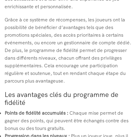
enrichissante et personnalisée.
Grâce à ce système de récompenses, les joueurs ont la
possibilité de bénéficier d’avantages tels que des
promotions spéciales, des accès prioritaires à certains
événements, ou encore un gestionnaire de compte dédié.
De plus, le programme de fidélité permet de progresser
dans différents niveaux, chacun offrant des privilèges
supplémentaires. Cela encourage une participation
régulière et soutenue, tout en rendant chaque étape du
parcours plus avantageuse.
Les avantages clés du programme de
fidélité
Points de fidélité accumulés :
Chaque mise permet de
gagner des points, qui peuvent être échangés contre des
bonus ou des tours gratuits.
Progression dans les niveaux :
Plus un joueur joue, plus il