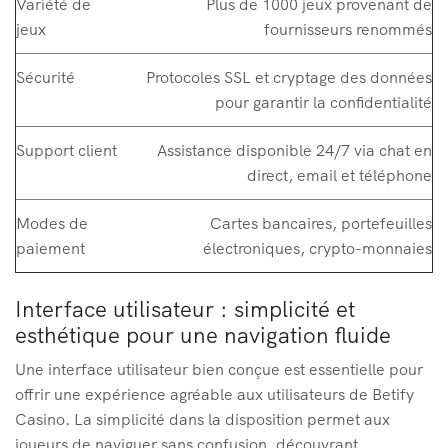
Variété de
Plus de 1000 jeux provenant de
jeux
fournisseurs renommés
Sécurité
Protocoles SSL et cryptage des données
pour garantir la confidentialité
Support client
Assistance disponible 24/7 via chat en
direct, email et téléphone
Modes de
Cartes bancaires, portefeuilles
paiement
électroniques, crypto-monnaies
Interface utilisateur : simplicité et
esthétique pour une navigation fluide
Une interface utilisateur bien conçue est essentielle pour
offrir une expérience agréable aux utilisateurs de Betify
Casino. La simplicité dans la disposition permet aux
joueurs de naviguer sans confusion, découvrant