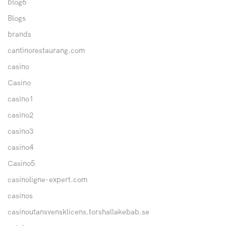
blog6
Blogs
brands
cantinorestaurang.com
casino
Casino
casino1
casino2
casino3
casino4
Casino5
casinoligne-expert.com
casinos
casinoutansvensklicens.torshallakebab.se