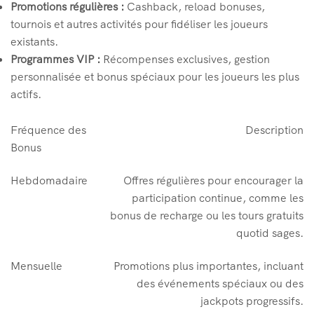
Promotions régulières :
Cashback, reload bonuses,
tournois et autres activités pour fidéliser les joueurs
existants.
Programmes VIP :
Récompenses exclusives, gestion
personnalisée et bonus spéciaux pour les joueurs les plus
actifs.
Fréquence des
Description
Bonus
Hebdomadaire
Offres régulières pour encourager la
participation continue, comme les
bonus de recharge ou les tours gratuits
quotid sages.
Mensuelle
Promotions plus importantes, incluant
des événements spéciaux ou des
jackpots progressifs.