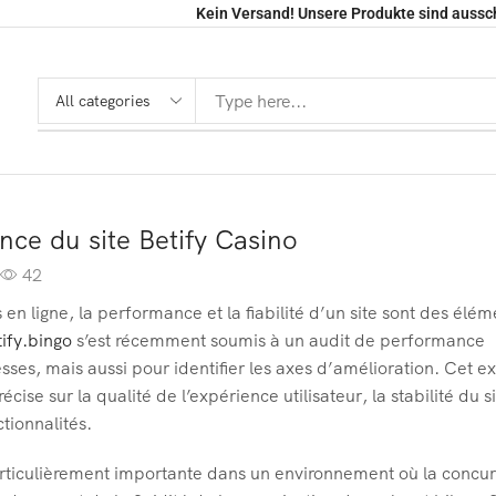
Kein Versand! Unsere Produkte sind aussch
nce du site Betify Casino
42
en ligne, la performance et la fiabilité d’un site sont des élém
ify.bingo
s’est récemment soumis à un audit de performance
lesses, mais aussi pour identifier les axes d’amélioration. Cet 
se sur la qualité de l’expérience utilisateur, la stabilité du si
tionnalités.
articulièrement importante dans un environnement où la concu