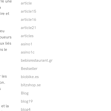
fre une
article
a
article15
ire et
article16
article21
jeu
articles
joueurs
ux liés
asino1
s le
asino1c
bebisrestaurant.gr
Bestseller
 les
biobike.es
on.
bitzshop.se
s
Blog
blog19
 et la
blog4