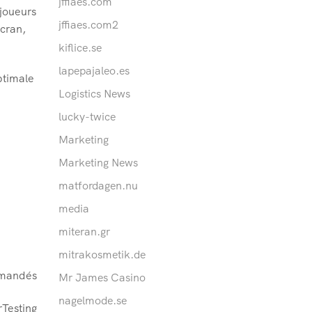
jffiaes.com
 joueurs
jffiaes.com2
écran,
kiflice.se
lapepajaleo.es
ptimale
Logistics News
lucky-twice
Marketing
Marketing News
matfordagen.nu
media
miteran.gr
mitrakosmetik.de
mmandés
Mr James Casino
nagelmode.se
Testing