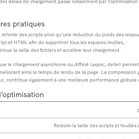
on des délais de chargement passe notamment par l’optimisation
res pratiques
refonte des scripts ainsi qu’une réduction du poids des ressour
cript et HTML afin de supprimer tous les espaces inutiles,
inue la taille des fichiers et accélère leur chargement.
que le chargement asynchrone ou différé (
async
,
defer
) permet
méliorant ainsi le temps de rendu de la page. La compression 
ur, contribue également à une meilleure performance globale d
’optimisation
Réduire la taille des scripts et feuilles 