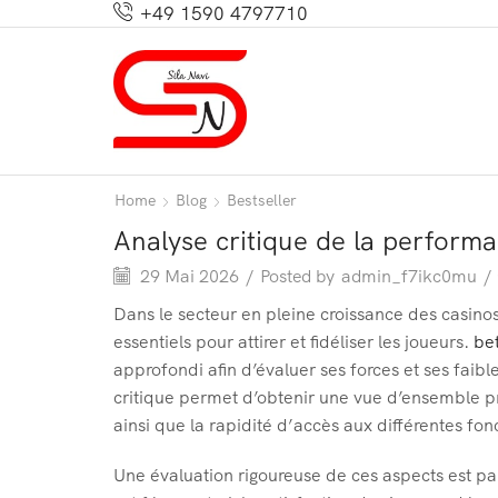
⁦+49 1590 4797710⁩
Home
Blog
Bestseller
Analyse critique de la performa
29 Mai 2026
/
Posted by
admin_f7ikc0mu
/
Dans le secteur en pleine croissance des casinos 
essentiels pour attirer et fidéliser les joueurs.
bet
approfondi afin d’évaluer ses forces et ses faib
critique permet d’obtenir une vue d’ensemble préci
ainsi que la rapidité d’accès aux différentes fonc
Une évaluation rigoureuse de ces aspects est p