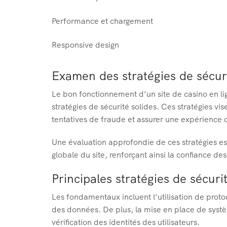
Performance et chargement
Responsive design
Examen des stratégies de sécurit
Le bon fonctionnement d’un site de casino en l
stratégies de sécurité solides. Ces stratégies vis
tentatives de fraude et assurer une expérience de
Une évaluation approfondie de ces stratégies est e
globale du site, renforçant ainsi la confiance de
Principales stratégies de sécur
Les fondamentaux incluent l’utilisation de prot
des données. De plus, la mise en place de systèm
vérification des identités des utilisateurs.