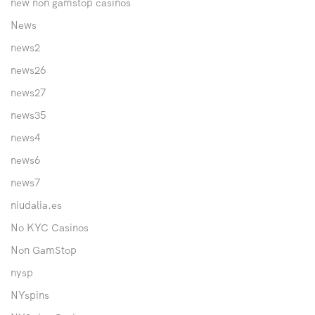
new non gamstop casinos
News
news2
news26
news27
news35
news4
news6
news7
niudalia.es
No KYC Casinos
Non GamStop
nysp
NYspins