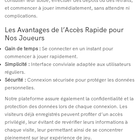
consulter leur solde, effectuer des dépôts ou des retraits,
et commencer à jouer immédiatement, sans attendre ni
complications.
Les Avantages de l’Accès Rapide pour
Nos Joueurs
Gain de temps :
Se connecter en un instant pour
commencer à jouer rapidement.
Simplicité :
Interface conviviale adaptée aux utilisateurs
réguliers.
Sécurité :
Connexion sécurisée pour protéger les données
personnelles.
Notre plateforme assure également la confidentialité et la
protection des données lors de chaque connexion. Les
visiteurs déjà enregistrés peuvent profiter d’un accès
privilégié, leur évitant de revérifier leurs informations à
chaque visite, leur permettant ainsi de se concentrer
pleinement sur leur expérience de jeu.