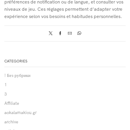
préférences de notification ou de langue, et consulter vos
niveaux de jeu. Ces réglages permettent d’adapter votre
expérience selon vos besoins et habitudes personnelles.
CATEGORIES
! Без рубрики
1
3
Affiliate
aokalamakiou.gr
archive