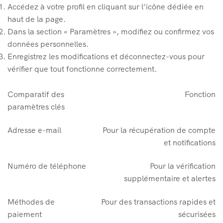
Accédez à votre profil en cliquant sur l’icône dédiée en
haut de la page.
Dans la section « Paramètres », modifiez ou confirmez vos
données personnelles.
Enregistrez les modifications et déconnectez-vous pour
vérifier que tout fonctionne correctement.
Comparatif des
Fonction
paramètres clés
Adresse e-mail
Pour la récupération de compte
et notifications
Numéro de téléphone
Pour la vérification
supplémentaire et alertes
Méthodes de
Pour des transactions rapides et
paiement
sécurisées