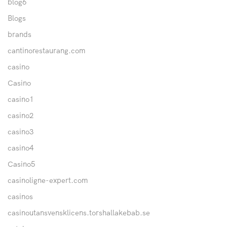
blog6
Blogs
brands
cantinorestaurang.com
casino
Casino
casino1
casino2
casino3
casino4
Casino5
casinoligne-expert.com
casinos
casinoutansvensklicens.torshallakebab.se