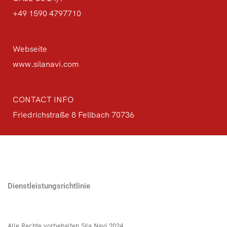
⁦+49 1590 4797710⁩
Webseite
www.silanavi.com
CONTACT INFO
Friedrichstraße 8 Fellbach 70736
Dienstleistungsrichtlinie
Alle Rechte vorbehalten Sila Navi 2024