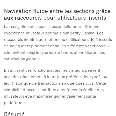
Navigation fluide entre les sections grâce
aux raccourcis pour utilisateurs inscrits
La navigation efficace est essentielle pour offrir une
expérience utilisateur optimale sur Betify Casino. Les
raccourcis intuitifs permettent aux utilisateurs déjà inscrits
de naviguer rapidement entre les différentes sections du
site, évitant ainsi les pertes de temps et améliorant leur
satisfaction globale.
En utilisant ces fonctionnalités, les visiteurs peuvent
accéder directement à leurs jeux préférés, leur profil ou
leur historique de transactions en quelques clics. Cette
simplicité d’accès contribue à renforcer la fidélité des
utilisateurs et à maximiser leur engagement sur la
plateforme.
Résumé