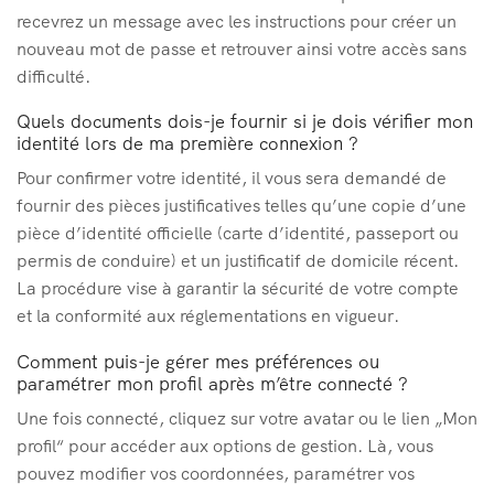
recevrez un message avec les instructions pour créer un
nouveau mot de passe et retrouver ainsi votre accès sans
difficulté.
Quels documents dois-je fournir si je dois vérifier mon
identité lors de ma première connexion ?
Pour confirmer votre identité, il vous sera demandé de
fournir des pièces justificatives telles qu’une copie d’une
pièce d’identité officielle (carte d’identité, passeport ou
permis de conduire) et un justificatif de domicile récent.
La procédure vise à garantir la sécurité de votre compte
et la conformité aux réglementations en vigueur.
Comment puis-je gérer mes préférences ou
paramétrer mon profil après m’être connecté ?
Une fois connecté, cliquez sur votre avatar ou le lien „Mon
profil“ pour accéder aux options de gestion. Là, vous
pouvez modifier vos coordonnées, paramétrer vos