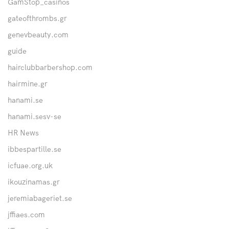
GamStop_casinos
gateofthrombs.gr
genevbeauty.com
guide
hairclubbarbershop.com
hairmine.gr
hanami.se
hanami.sesv-se
HR News
ibbespartille.se
icfuae.org.uk
ikouzinamas.gr
jeremiabageriet.se
jffiaes.com