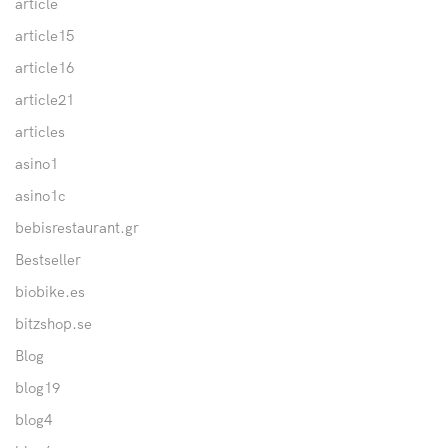
article
article15
article16
article21
articles
asino1
asino1c
bebisrestaurant.gr
Bestseller
biobike.es
bitzshop.se
Blog
blog19
blog4