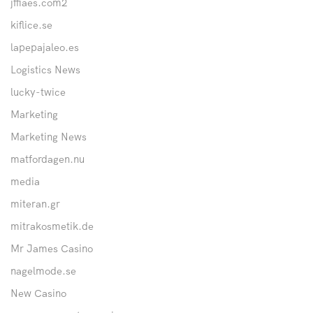
jffiaes.com2
kiflice.se
lapepajaleo.es
Logistics News
lucky-twice
Marketing
Marketing News
matfordagen.nu
media
miteran.gr
mitrakosmetik.de
Mr James Casino
nagelmode.se
New Casino