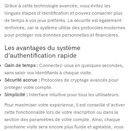
Grâce à cette technologie avancée, vous évitez les
longues étapes d’identification et pouvez consacrer plus
de temps à vos jeux préférés. La sécurité est également
renforcée, car le système utilise des protocoles modernes
pour protéger vos données personnelles et financières.
Les avantages du système
d’authentification rapide
Gain de temps :
Connectez-vous en quelques secondes,
sans saisir vos identifiants à chaque visite.
Sécurité accrue :
Protocoles de cryptage avancés pour
protéger votre compte.
Simplicité :
Interface intuitive pour tous les utilisateurs.
Pour maximiser votre expérience, il est conseillé d’activer
cette fonctionnalité lors de votre inscription ou dans la
section des paramètres de votre compte. Ainsi, chaque
prochaine visite sera encore plus fluide et agréable, vous