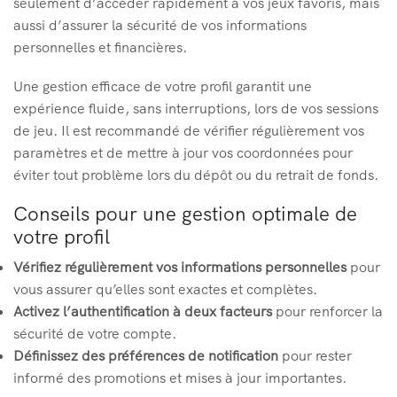
seulement d’accéder rapidement à vos jeux favoris, mais
aussi d’assurer la sécurité de vos informations
personnelles et financières.
Une gestion efficace de votre profil garantit une
expérience fluide, sans interruptions, lors de vos sessions
de jeu. Il est recommandé de vérifier régulièrement vos
paramètres et de mettre à jour vos coordonnées pour
éviter tout problème lors du dépôt ou du retrait de fonds.
Conseils pour une gestion optimale de
votre profil
Vérifiez régulièrement vos informations personnelles
pour
vous assurer qu’elles sont exactes et complètes.
Activez l’authentification à deux facteurs
pour renforcer la
sécurité de votre compte.
Définissez des préférences de notification
pour rester
informé des promotions et mises à jour importantes.