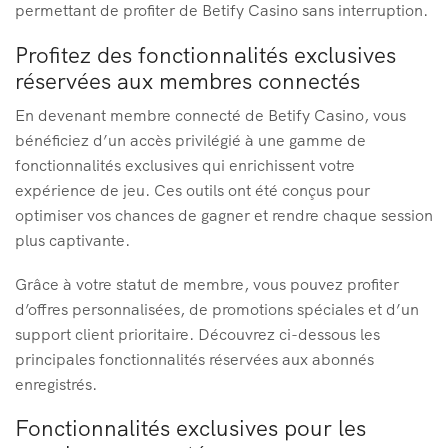
permettant de profiter de Betify Casino sans interruption.
Profitez des fonctionnalités exclusives
réservées aux membres connectés
En devenant membre connecté de Betify Casino, vous
bénéficiez d’un accès privilégié à une gamme de
fonctionnalités exclusives qui enrichissent votre
expérience de jeu. Ces outils ont été conçus pour
optimiser vos chances de gagner et rendre chaque session
plus captivante.
Grâce à votre statut de membre, vous pouvez profiter
d’offres personnalisées, de promotions spéciales et d’un
support client prioritaire. Découvrez ci-dessous les
principales fonctionnalités réservées aux abonnés
enregistrés.
Fonctionnalités exclusives pour les