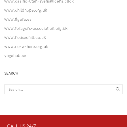
www.casino-utan-svensklicens.click
www.childhope.org.uk
www.figara.es
www.foragers-association.org.uk
www.houseohill.co.uk
www.no-w-here.org.uk
yogahub.se
SEARCH
CALL US 24/7