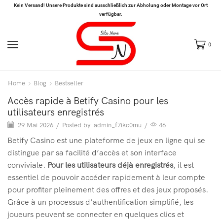
Kein Versand! Unsere Produkte sind ausschließlich zur Abholung oder Montage vor Ort
verfügbar.
0
Home
Blog
Bestseller
Accès rapide à Betify Casino pour les
utilisateurs enregistrés
29 Mai 2026
/
Posted by
admin_f7ikc0mu
/
46
Betify Casino est une plateforme de jeux en ligne qui se
distingue par sa facilité d’accès et son interface
conviviale.
Pour les utilisateurs déjà enregistrés
, il est
essentiel de pouvoir accéder rapidement à leur compte
pour profiter pleinement des offres et des jeux proposés.
Grâce à un processus d’authentification simplifié, les
joueurs peuvent se connecter en quelques clics et