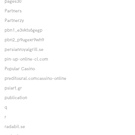
pages30
Partners
Partnerzy
pbn1_e3vkts6gegp
pbn2_p9ugexr9wh9
persianroyalgrill.se
pin-up-online-cl.com
Popular Casino
preditoural.comcassino-online
psiart.gr
publication
q
r
radabil.se