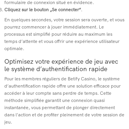
formulaire de connexion situé en évidence.
Cliquez sur le bouton „Se connecter“
.
En quelques secondes, votre session sera ouverte, et vous
pourrez commencer à jouer immédiatement. Le
processus est simplifié pour réduire au maximum les
temps d’attente et vous offrir une expérience utilisateur
optimale.
Optimisez votre expérience de jeu avec
le système d’authentification rapide
Pour les membres réguliers de Betify Casino, le système
d’authentification rapide offre une solution efficace pour
accéder à leur compte sans perdre de temps. Cette
méthode simplifiée garantit une connexion quasi
instantanée, vous permettant de plonger directement
dans l’action et de profiter pleinement de votre session de
jeu.