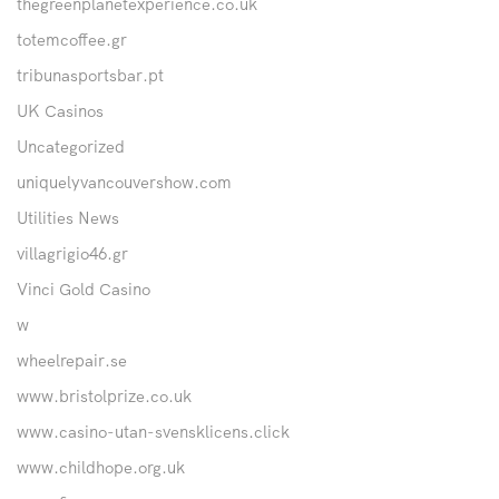
thegreenplanetexperience.co.uk
totemcoffee.gr
tribunasportsbar.pt
UK Casinos
Uncategorized
uniquelyvancouvershow.com
Utilities News
villagrigio46.gr
Vinci Gold Casino
w
wheelrepair.se
www.bristolprize.co.uk
www.casino-utan-svensklicens.click
www.childhope.org.uk