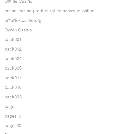
Online Casino
online-casino.preditoural.comcassino-online
ontario-casino.org
Ozwin Casino
pack001
pack002
pack004
pack005
pack017
pack018
pack033
pages
pages10
pages30