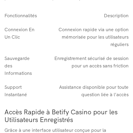
Fonctionnalités
Description
Connexion En
Connexion rapide via une option
Un Clic
mémorisée pour les utilisateurs
réguliers
Sauvegarde
Enregistrement sécurisé de session
des
pour un accès sans friction
Informations
Support
Assistance disponible pour toute
Instantané
question liée à l’accès
Accès Rapide à Betify Casino pour les
Utilisateurs Enregistrés
Grâce à une interface utilisateur conçue pour la