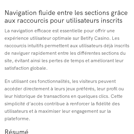
Navigation fluide entre les sections grâce
aux raccourcis pour utilisateurs inscrits
La navigation efficace est essentielle pour offrir une
expérience utilisateur optimale sur Betify Casino. Les
raccourcis intuitifs permettent aux utilisateurs déjà inscrits
de naviguer rapidement entre les différentes sections du
site, évitant ainsi les pertes de temps et améliorant leur
satisfaction globale.
En utilisant ces fonctionnalités, les visiteurs peuvent
accéder directement à leurs jeux préférés, leur profil ou
leur historique de transactions en quelques clics. Cette
simplicité d’accès contribue à renforcer la fidélité des
utilisateurs et à maximiser leur engagement sur la
plateforme.
Résumé