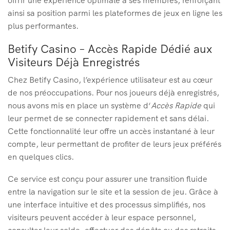
offrir une expérience optimale à ses membres, renforçant
ainsi sa position parmi les plateformes de jeux en ligne les
plus performantes.
Betify Casino – Accès Rapide Dédié aux
Visiteurs Déjà Enregistrés
Chez Betify Casino, l’expérience utilisateur est au cœur
de nos préoccupations. Pour nos joueurs déjà enregistrés,
nous avons mis en place un système d‘
Accès Rapide
qui
leur permet de se connecter rapidement et sans délai.
Cette fonctionnalité leur offre un accès instantané à leur
compte, leur permettant de profiter de leurs jeux préférés
en quelques clics.
Ce service est conçu pour assurer une transition fluide
entre la navigation sur le site et la session de jeu. Grâce à
une interface intuitive et des processus simplifiés, nos
visiteurs peuvent accéder à leur espace personnel,