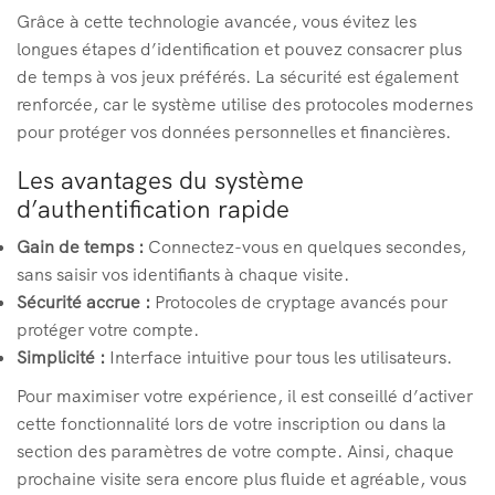
Grâce à cette technologie avancée, vous évitez les
longues étapes d’identification et pouvez consacrer plus
de temps à vos jeux préférés. La sécurité est également
renforcée, car le système utilise des protocoles modernes
pour protéger vos données personnelles et financières.
Les avantages du système
d’authentification rapide
Gain de temps :
Connectez-vous en quelques secondes,
sans saisir vos identifiants à chaque visite.
Sécurité accrue :
Protocoles de cryptage avancés pour
protéger votre compte.
Simplicité :
Interface intuitive pour tous les utilisateurs.
Pour maximiser votre expérience, il est conseillé d’activer
cette fonctionnalité lors de votre inscription ou dans la
section des paramètres de votre compte. Ainsi, chaque
prochaine visite sera encore plus fluide et agréable, vous