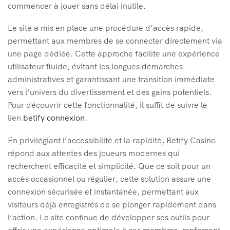
commencer à jouer sans délai inutile.
Le site a mis en place une procédure d’accès rapide,
permettant aux membres de se connecter directement via
une page dédiée. Cette approche facilite une expérience
utilisateur fluide, évitant les longues démarches
administratives et garantissant une transition immédiate
vers l’univers du divertissement et des gains potentiels.
Pour découvrir cette fonctionnalité, il suffit de suivre le
lien
betify connexion
.
En privilégiant l’accessibilité et la rapidité, Betify Casino
répond aux attentes des joueurs modernes qui
recherchent efficacité et simplicité. Que ce soit pour un
accès occasionnel ou régulier, cette solution assure une
connexion sécurisée et instantanée, permettant aux
visiteurs déjà enregistrés de se plonger rapidement dans
l’action. Le site continue de développer ses outils pour