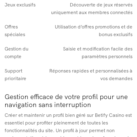
Jeux exclusifs
Découverte de jeux réservés
uniquement aux membres connectés
Offres
Utilisation d’offres promotions et de
spéciales
bonus exclusifs
Gestion du
Saisie et modification facile des
compte
paramètres personnels
Support
Réponses rapides et personnalisées à
prioritaire
vos demandes
Gestion efficace de votre profil pour une
navigation sans interruption
Créer et maintenir un profil bien géré sur Betify Casino est
essentiel pour profiter pleinement de toutes les
fonctionnalités du site. Un profil à jour permet non