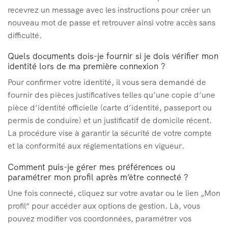
recevrez un message avec les instructions pour créer un
nouveau mot de passe et retrouver ainsi votre accès sans
difficulté.
Quels documents dois-je fournir si je dois vérifier mon
identité lors de ma première connexion ?
Pour confirmer votre identité, il vous sera demandé de
fournir des pièces justificatives telles qu’une copie d’une
pièce d’identité officielle (carte d’identité, passeport ou
permis de conduire) et un justificatif de domicile récent.
La procédure vise à garantir la sécurité de votre compte
et la conformité aux réglementations en vigueur.
Comment puis-je gérer mes préférences ou
paramétrer mon profil après m’être connecté ?
Une fois connecté, cliquez sur votre avatar ou le lien „Mon
profil“ pour accéder aux options de gestion. Là, vous
pouvez modifier vos coordonnées, paramétrer vos