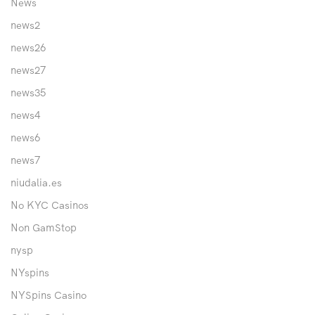
News
news2
news26
news27
news35
news4
news6
news7
niudalia.es
No KYC Casinos
Non GamStop
nysp
NYspins
NYSpins Casino